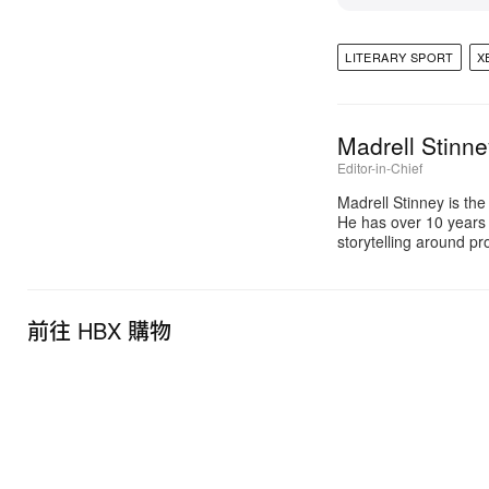
LITERARY SPORT
X
Madrell Stinn
Editor-in-Chief
Madrell Stinney is the
He has over 10 years 
storytelling around p
前往 HBX 購物