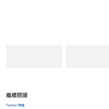
Merrell 1TRL
Merrell 1TRL
Merrell 1TRL X Perks And Mini Hydro
Merrell 1TRL X Perks And Mini
Next Gen Moc
Storm GORE-TEX®
立即購入
立即購入
繼續閱讀
Fashion 時裝