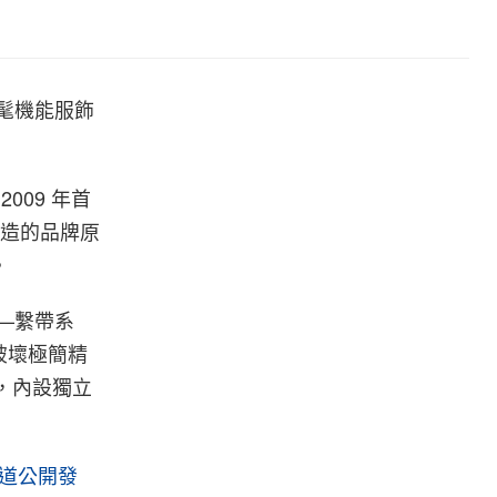
時髦機能服飾
2009 年首
感打造的品牌原
。
——繫帶系
破壞極簡精
袋，內設獨立
官方渠道公開發