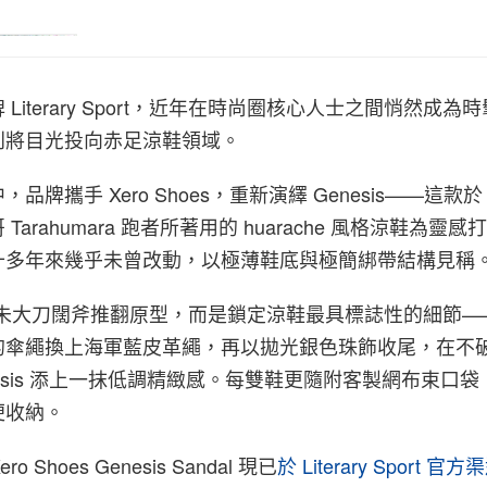
Literary Sport，近年在時尚圈核心人士之間悄然成為
則將目光投向赤足涼鞋領域。
牌攜手 Xero Shoes，重新演繹 Genesis——這款於 
arahumara 跑者所著用的 huarache 風格涼鞋為靈
十多年來幾乎未曾改動，以極薄鞋底與極簡綁帶結構見稱
Sport 並未大刀闊斧推翻原型，而是鎖定涼鞋最具標誌性的細節
的傘繩換上海軍藍皮革繩，再以拋光銀色珠飾收尾，在不
nesis 添上一抹低調精緻感。每雙鞋更隨附客製網布束口
便收納。
x Xero Shoes Genesis Sandal 現已
於 Literary Sport 