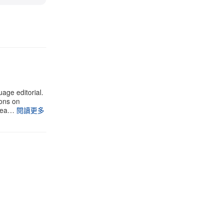
uage editorial.
ions on
 yea…
閱讀更多