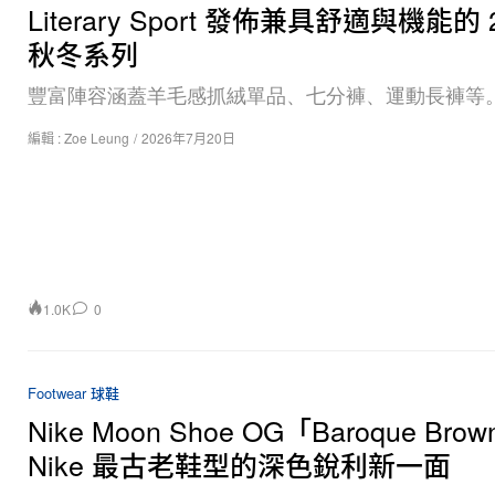
Literary Sport 發佈兼具舒適與機能的 
秋冬系列
豐富陣容涵蓋羊毛感抓絨單品、七分褲、運動長褲等
編輯 :
Zoe Leung
/
2026年7月20日
1.0K
0
Footwear 球鞋
Nike Moon Shoe OG「Baroque Bro
Nike 最古老鞋型的深色銳利新一面