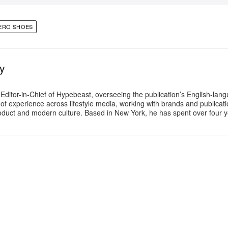
ERO SHOES
ey
 Editor-in-Chief of Hypebeast, overseeing the publication’s English-lang
of experience across lifestyle media, working with brands and publicat
roduct and modern culture. Based in New York, he has spent over four