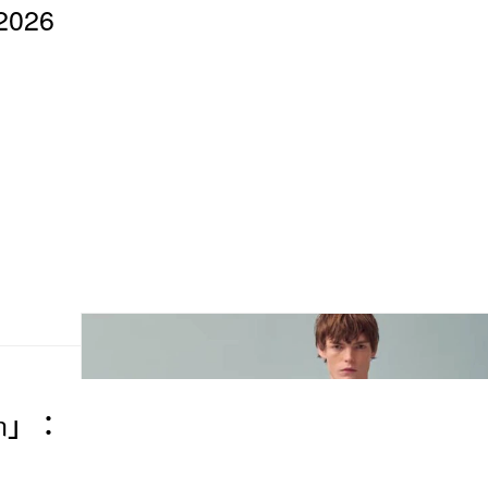
2026
。
wn」：