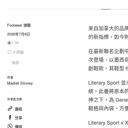
Footwear 球鞋
來自加拿大的品牌 
2026年7月9日
的新指標，如今
1.1K
在最新聯名企劃中，品
0
評論
次登場、以墨西哥 T
保存
創鞋款。其鞋型
作者
Literary 
Madrell Stinney
統。此番將原本
神之下，為 Ge
分享此文章
鞋格與內袋，方
連結
分享
Literary Sport 
傳送