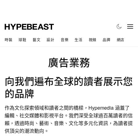
時裝
球鞋
藝文
設計
音樂
生活
視頻
品牌
網店
廣告業務
向我們遍布全球的讀者展示您
的品牌
作為文化探索領域和讀者之間的橋樑，Hypemedia 涵蓋了
編輯、社交媒體和影視平台。我們深受全球過百萬讀者的信
賴，透過時尚、藝術、音樂、文化等多元化資訊，為讀者提
供頂尖的潮流動向。