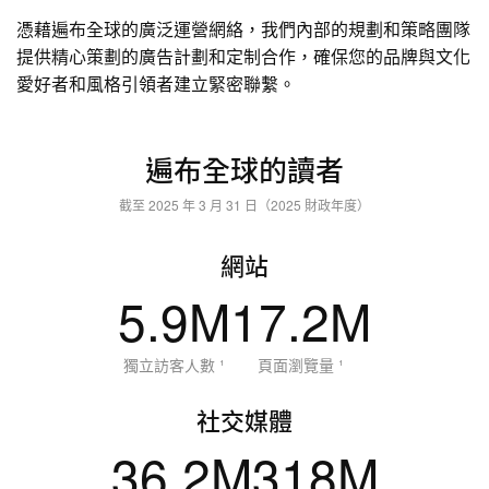
憑藉遍布全球的廣泛運營網絡，我們內部的規劃和策略團隊
提供精心策劃的廣告計劃和定制合作，確保您的品牌與文化
愛好者和風格引領者建立緊密聯繫。
遍布全球的讀者
截至 2025 年 3 月 31 日（2025 財政年度）
網站
5.9
M
17.2
M
獨立訪客人數 ¹
頁面瀏覽量 ¹
社交媒體
36.2
M
318
M