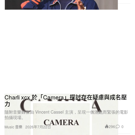
Charli xcx 於「Camera」探討存在疑慮與成名壓
力
隨附音樂錄像由 Vincent Cassel 主演，呈現一個混亂而緊張的電影
拍攝現場。
296
0
Music 音樂
2026年7月22日