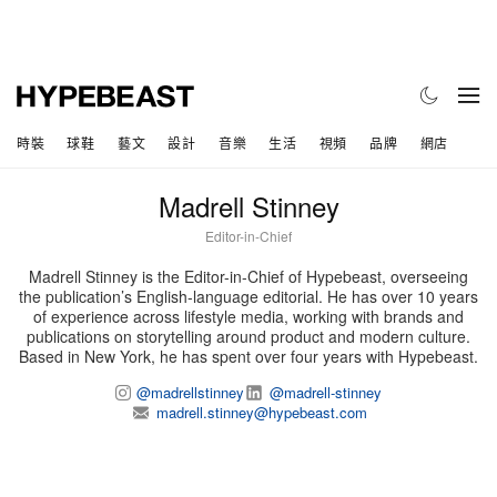
時裝
球鞋
藝文
設計
音樂
生活
視頻
品牌
網店
Madrell Stinney
Editor-in-Chief
Madrell Stinney is the Editor-in-Chief of Hypebeast, overseeing
the publication’s English-language editorial. He has over 10 years
of experience across lifestyle media, working with brands and
publications on storytelling around product and modern culture.
Based in New York, he has spent over four years with Hypebeast.
@madrellstinney
@madrell-stinney
madrell.stinney@hypebeast.com