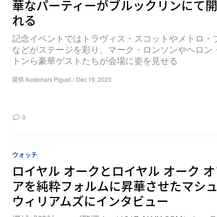
華なパーティーがブルックリンにて
れる
記念イベントではトラヴィス・スコットやメトロ・
などがステージを彩り、マーク・ロンソンやヘロン
トンら豪華ゲストたちが会場に姿を見せる
提供 Audemars Piguet
/
Dec 19, 2023
0
ウォッチ
ロイヤル オークとロイヤル オーク 
アを純粋フォルムに昇華させたマシ
ウィリアムズにインタビュー