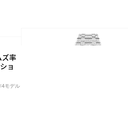
ムズ率
ーショ
作4モデル