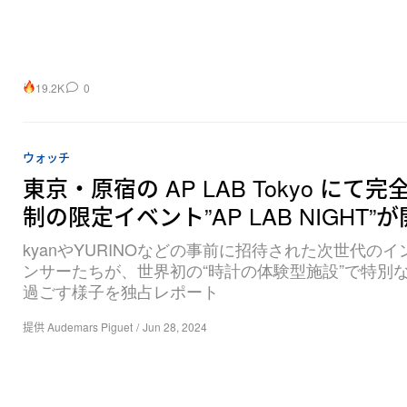
19.2K
0
ウォッチ
東京・原宿の AP LAB Tokyo にて完
制の限定イベント”AP LAB NIGHT”
kyanやYURINOなどの事前に招待された次世代の
ンサーたちが、世界初の“時計の体験型施設”で特別
過ごす様子を独占レポート
提供 Audemars Piguet
/
Jun 28, 2024