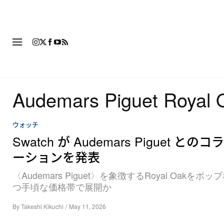
ファッション
フットウ
Audemars Piguet Royal 
ウォッチ
Swatch が Audemars Piguet との
ーションを発表
〈Audemars Piguet〉を象徴するRoyal Oakをポ
つ手頃な価格帯で展開か
By
Takeshi Kikuchi
/
May 11, 2026