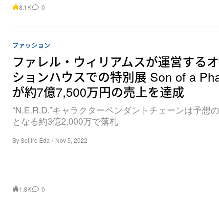
8.1K
0
ファッション
ファレル・ウィリアムスが運営する
ションハウスでの特別展 Son of a Pha
が約7億7,500万円の売上を達成
“N.E.R.D.”キャラクターペンダントチェーンは予想
となる約3億2,000万で落札
By
Seijiro Eda
/
Nov 5, 2022
1.8K
0