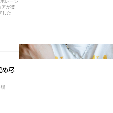
コラボレーシ
ョアが登
撃した
埋め尽
登場