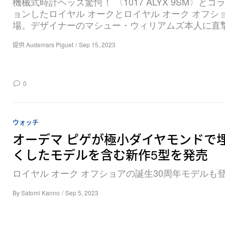
機械式時計ヘッズ驚愕！ 〈1017 ALYX 9SM〉と
ョンしたロイヤル オークとロイヤル オーク オフシ
場。デザイナーのマシュー・ウィリアムズ本人に直
提供 Audemars Piguet
/
Sep 15, 2023
0
ウォッチ
オーデマ ピゲが極小ダイヤモンドで
くしたモデルを含む新作5型を発売
ロイヤル オーク オフショアの誕生30周年モデルも
By
Satomi Kanno
/
Sep 5, 2023