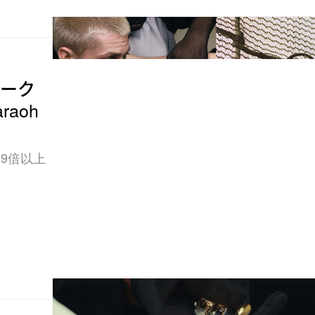
オーク
raoh
の9倍以上