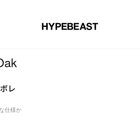
エア
アート
デザイン
ミュージック
ライフスタイル
Oak
コラボレ
ップな仕様か