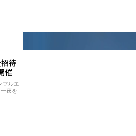
全招待
が開催
インフルエ
な一夜を