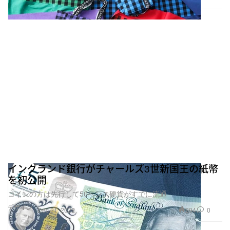
イングランド銀行がチャールズ3世新国王の紙幣
を初公開
コインの方は先行して50ペンス硬貨がすでに流通
デザイン
294
0
Dec 21, 2022