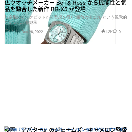
仏ウオッチメーカー Bell & Ross から機能性と気
品を融合した新作 BR-X5 が登場
航空機のコックピットから着想を得た“四角の中に丸”という視覚的
なシンボルを継承
ウォッチ
1.2K
0
Dec 26, 2022
映画『アバター』のジェームズ・キャメロン監督