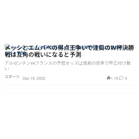
メッシとエムバペの得点王争いで注目のＷ杯決勝
戦は互角の戦いになると予測
アルゼンチンvsフランスの予想オッズは僅差の倍率で甲乙付け難
い
スポーツ
1.1K
0
Dec 16, 2022