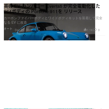
英の EV カンパニー Everrati が完全電動化した
964ボディの Porsche 911を リリース
カーボンファイバーボディとワイドボディキットを装着して完全
なる EV に改造
オート
1.1K
0
Dec 27, 2022