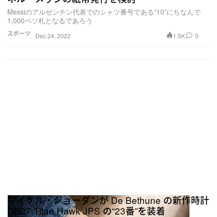
Messiのアルゼンチン代表でのシャツ番号である“10”にちなんで
1,000ペソ札となるであろう
スポーツ
1.5K
0
Dec 24, 2022
マイケル・ジョーダンが De Bethune の新作時計
DB27 Titan Hawk JPS の“23番”を装着