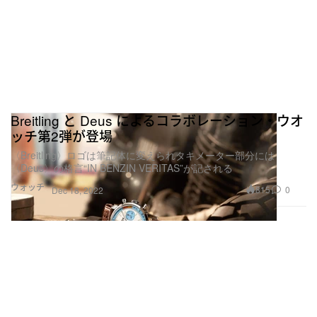
Breitling と Deus によるコラボレーション・ウオ
ッチ第2弾が登場
〈Breitling〉ロゴは筆記体に変えられタキメーター部分には
〈Deus〉の格言“IN BENZIN VERITAS”が記される
ウォッチ
815
0
Dec 18, 2022