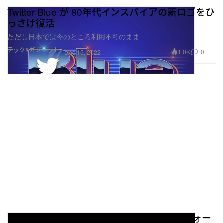
Twitter Blue が 80年代インスパイアの新ロゴをひ
っさげ復活
ただし日本では今のところ利用不可のまま
テック&ガジェット
1.0K
0
Dec 15, 2022
『ワイルド・スピード 』の俳優 ポール・ウォー