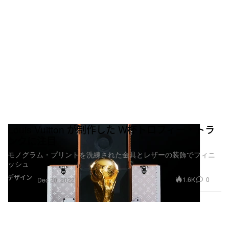
Louis Vuitton が制作した W杯トロフィー・トラ
ンクに注目
モノグラム・プリントを洗練された金具とレザーの装飾でフィニ
ッシュ
デザイン
1.6K
0
Dec 20, 2022