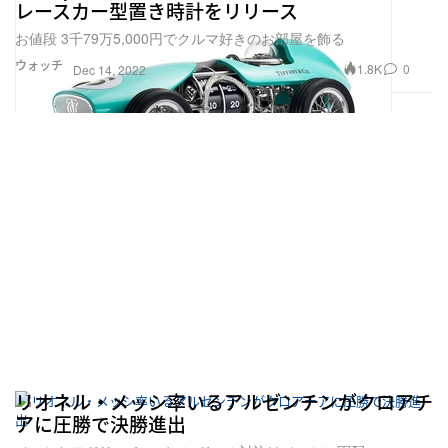
レースカー型置き時計をリリース
お値段 3千79万5,000円でクルマ好きのお部屋を飾る
ウォッチ
1.8K
0
Dec 14, 2022
リオネル・メッシ率いるアルゼンチンがクロアチ
アに圧勝で決勝進出