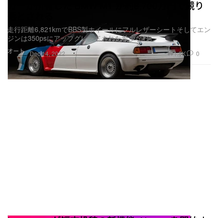
カーが所有した BMW M1 が約8,700万円で競り
落とされる
走行距離6,821kmでBBS製ホイールにフルレザーシートそしてエン
ジンは350psにアップグレードされた希少な1台
オート
1.8K
0
Dec 14, 2022