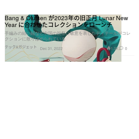
Bang & Olufsen が2023年の旧正月 Lunar New
Year に合わせたコレクションをローンチ
手編みの結い紐など中国の祝祭に敬意を表したディテールがコレ
クションに散りばめられている
テック&ガジェット
1.3K
0
Dec 31, 2022