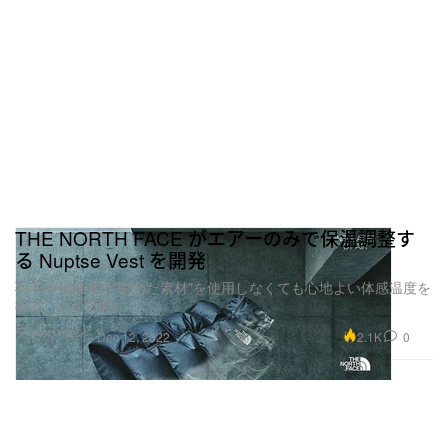
THE NORTH FACE がエアーのみで保温調整す
る Nuptse Vest を開発
羽毛や化繊等の“中わた素材”を使用しなくても心地よい体感温度を
得ることが可能に
ファッション
2.1K
0
Dec 12, 2022