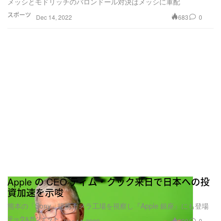
メッシとモドリッチのバロンドール対決はメッシに軍配
スポーツ
683
0
Dec 14, 2022
Apple の CEO ティム・クック来日で日本への投
資加速を示唆
熊本の「Sony」提携カメラ工場を視察し『Apple 銀座』にも登場
テック&ガジェット
999
0