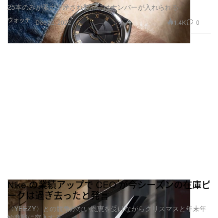
25本のみが限定生産され製品にはナンバーが入れられる
ウォッチ
1.4K
0
Dec 22, 2022
Nike の業績アップで CEO が今シーズンの在庫ピ
ークは過ぎ去ったと発言
〈YEEZY〉との競争がない恩恵を受けながらクリスマスと年末年
始商戦に突入する