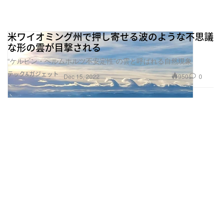
米ワイオミング州で押し寄せる波のような不思議
な形の雲が目撃される
“ケルビン・ヘルムホルツ不安定性”の雲と呼ばれる自然現象
テック&ガジェット
950
0
Dec 15, 2022