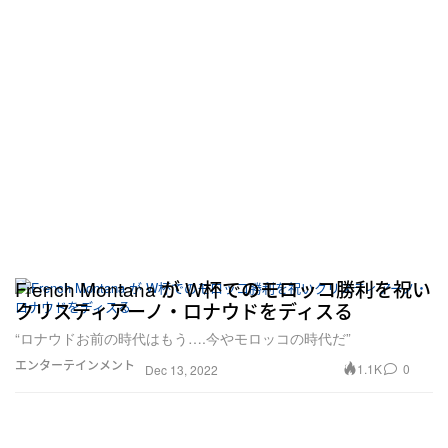
French Montana が W杯でのモロッコ勝利を祝い
クリスティアーノ・ロナウドをディスる
“ロナウドお前の時代はもう….今やモロッコの時代だ”
エンターテインメント
1.1K
0
Dec 13, 2022