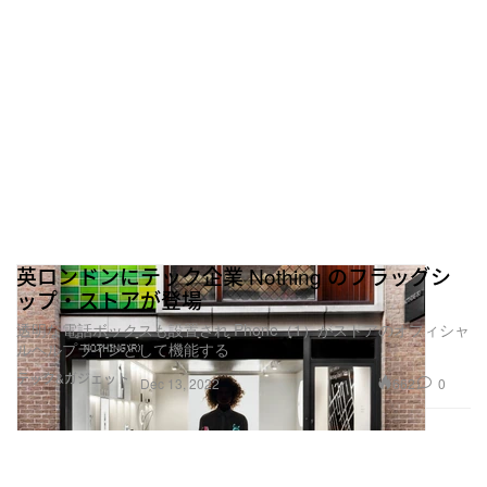
英ロンドンにテック企業 Nothing のフラッグシ
ップ・ストアが登場
透明な電話ボックスも設置され Phone（1）がストアのオフィシャ
ルヘルプラインとして機能する
テック&ガジェット
662
0
Dec 13, 2022