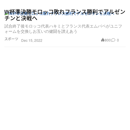
W杯準決勝モロッコ敗れフランス勝利でアルゼン
チンと決戦へ
試合終了後モロッコ代表ハキミとフランス代表エムバペがユニフ
ォームを交換しお互いの健闘を讃えあう
スポーツ
800
0
Dec 15, 2022