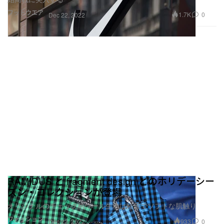
フットウエア
1.7K
0
Dec 22, 2022
RAMIDUS と fragment design とのホリデーシー
ズン・コレクションが登場
オリジナルのチェック柄ウール生地は軽量でソフトな肌触り
ファッション
933
0
Dec 22, 2022