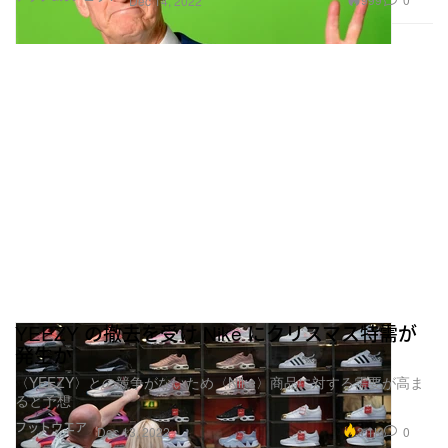
Dec 14, 2022
YEEZY の撤去を受け Nike にクリスマス特需が
発生か
〈YEEZY〉との競争がないため〈Nike〉商品に対する需要が高ま
ると予想
フットウエア
3.1K
0
Dec 13, 2022