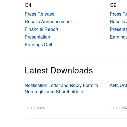
Q4
Q2
Press Release
Press R
Results Announcement
Results
Financial Report
Presenta
Presentation
Earnings
Earnings Call
Latest Downloads
Notification Letter and Reply Form to
ANNUAL
Non-registered Shareholders
Jul 13, 2026
Jul 13, 20