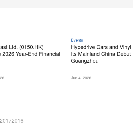
Events
st Ltd. (0150.HK)
Hypedrive Cars and Vinyl
 2026 Year-End Financial
Its Mainland China Debut 
Guangzhou
026
Jun 4, 2026
2017
2016