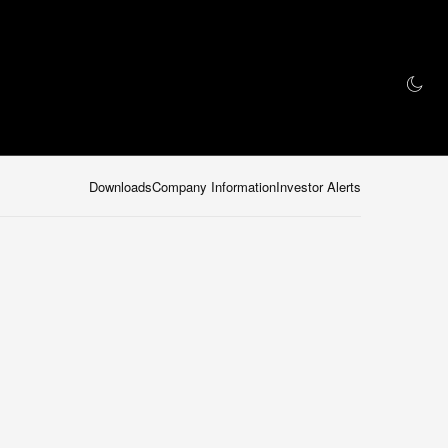
動画
ブランド
ストア
Downloads
Company Information
Investor Alerts