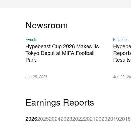
Newsroom
Events
Finance
Hypebeast Cup 2026 Makes Its
Hypebea
Tokyo Debut at MIFA Football
Reports
Park
Results
Jun 25, 2026
Jun 22, 2
Earnings Reports
2026
2025
2024
2023
2022
2021
2020
2019
2018