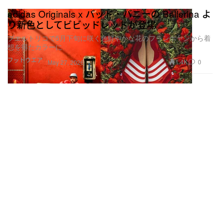
adidas Originals x バッド・バニーの Ballerina よ
り新色としてビビッドレッドが登場
プエルトリコで5月下旬に咲く色鮮やかな花のフランボヤンから着
想を得たカラーに
フットウエア
1.4K
0
May 27, 2026