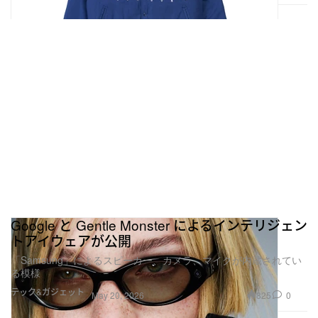
Google と Gentle Monster によるインテリジェン
トアイウェアが公開
「Samsung」によるスピーカー、カメラ、マイクが内蔵されてい
る模様
テック&ガジェット
825
0
May 20, 2026