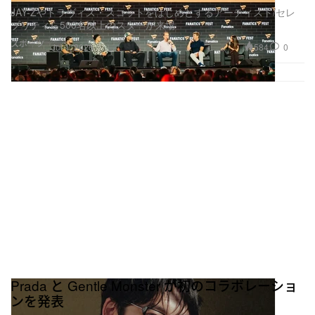
JAY-Zやトラヴィス・スコットをはじめとするアーティスト/セレ
ブリティら500名以上のスターが来場
スポーツ
584
0
Jul 1, 2026
Prada と Gentle Monster が初のコラボレーショ
ンを発表