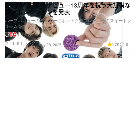
Oreo が BTS のデビュー13周年を祝う大規模な
コラボレーションを発表
パープルカラーのクッキーにホットク風フレーバーのスイートク
リームをオン
4 ソース
フード & ドリンク
6.7K
0
May 28, 2026