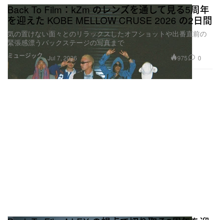
Back To Film：kZm のレンズを通して見る5周年
を迎えた KOBE MELLOW CRUSE 2026 の2日間
気の置けない面々とのリラックスしたオフショットや出番直前の
緊張感漂うバックステージの写真まで
ミュージック
975
0
Jul 7, 2026