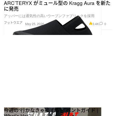
ARC’TERYX がミュール型の Kragg Aura を新た
に発売
アッパーには通気性の高いウーブンファブリックを採用
フットウエア
3.4K
0
May 25, 2026
今週の“行かなきゃ損する”イベントガイド |
What’s Hot?!