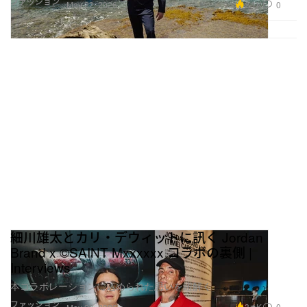
ファッション
2.1K
0
May 22, 2026
細川雄太とカリ・デウィットに訊く Jordan
Brand x ©SAINT Mxxxxxx コラボの裏側 |
Interviews
本コラボレーションに込められた思いを紐解く
ファッション
3.1K
0