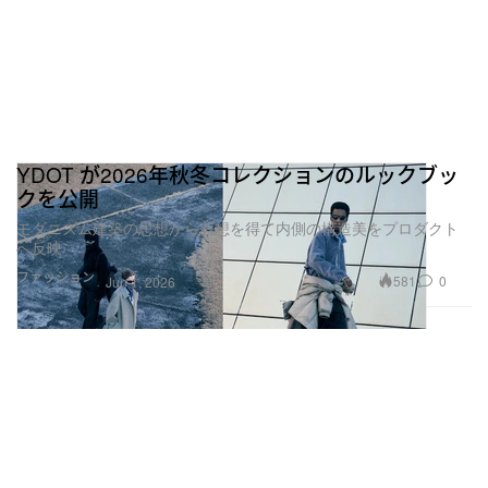
YDOT が2026年秋冬コレクションのルックブッ
クを公開
モダニズム建築の思想から着想を得て内側の構造美をプロダクト
へ反映
ファッション
581
0
Jun 1, 2026