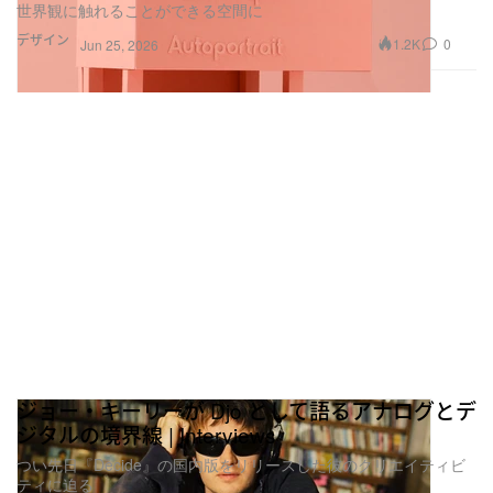
世界観に触れることができる空間に
デザイン
1.2K
0
Jun 25, 2026
ジョー・キーリーが Djo として語るアナログとデ
ジタルの境界線 | Interviews
つい先日『Decide』の国内版をリリースした彼のクリエイティビ
ティに迫る