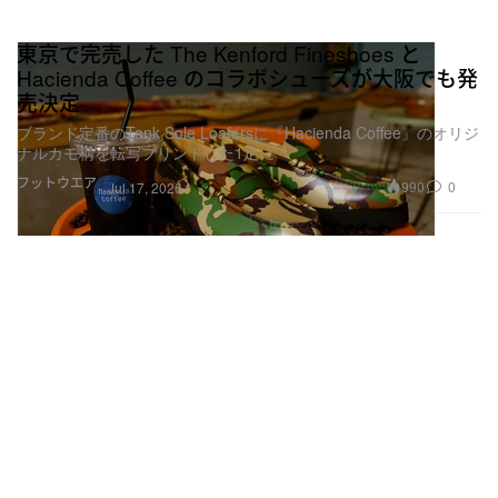
東京で完売した The Kenford Fineshoes と
Hacienda Coffee のコラボシューズが大阪でも発
売決定
ブランド定番のTank Sole Loafersに『Hacienda Coffee』のオリジ
ナルカモ柄を転写プリントした1足に
フットウエア
990
0
Jul 17, 2026