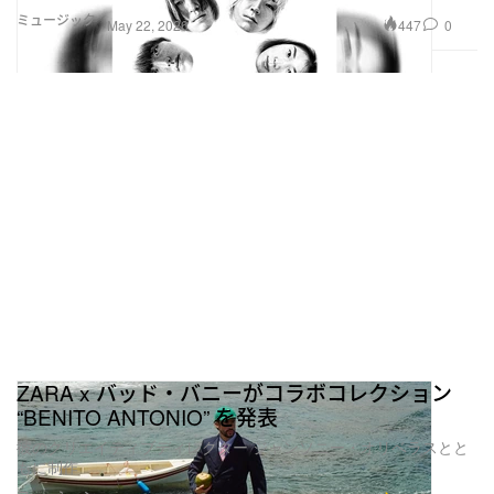
ミュージック
447
0
May 22, 2026
ZARA x バッド・バニーがコラボコレクション
“BENITO ANTONIO” を発表
彼のクリエイティブディレクター ジャンソニー・オリベラスとと
もに制作