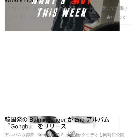
5月13日（火）までに開催される必見イベントを厳選してお届け
ファッション
747
0
May 22, 2026
韓国発の Balming Tiger が 2nd アルバム
『Gongbu』をリリース
アルバム収録曲 “Keep On”のミュージックビデオも同時に公開