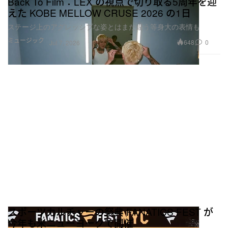
Back To Film：LEX の視点で切り取る5周年を迎
えた KOBE MELLOW CRUSE 2026 の1日
ステージ上のアグレッシブな姿とはまた違う等身大の表情も
ミュージック
648
0
Jul 7, 2026
スポーツカルチャーの祭典 FANATICS FEST が
今年も米ニューヨークで開催