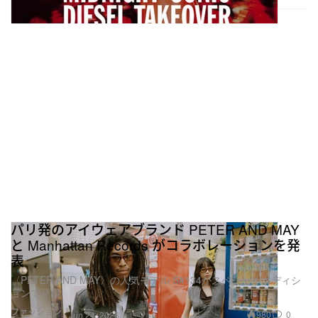
パリ発のアイウェアブランド PETER AND MAY
と Manhattan Records がコラボレーションを発
表
〈PETER AND MAY〉の人気モデル S#134がスペシャルエディシ
ョンで登場
ファッション
980
0
Jun 24, 2026