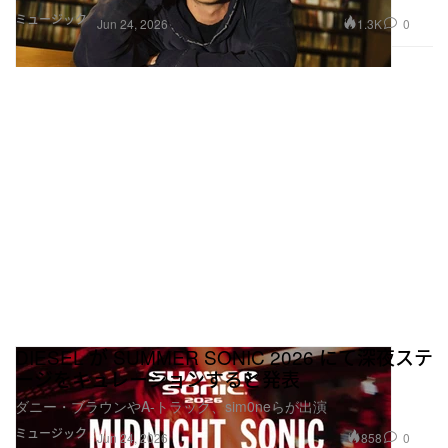
ミュージック
1.3K
0
Jun 24, 2026
DIESEL が SUMMER SONIC 2026 にて深夜ステ
ージをキュレーションすると発表
ダニー・ブラウンやA-トラック、sim0neらが出演
ミュージック
858
0
Jun 24, 2026