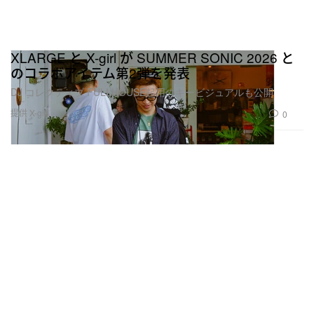
XLARGE と X-girl が SUMMER SONIC 2026 と
のコラボアイテム第2弾を発表
DJ コレクティブ FULLHOUSE起用のキービジュアルも公開
提供 X-girl
0