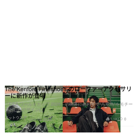
The Kenford Fineshoes のローファーアクセサリ
ーに新作が登場
「FIFA ワールドカップ 2026」の開幕にあわせて“八咫烏”をモチー
フとしたデザインに
フットウエア
1.1K
0
Jun 15, 2026