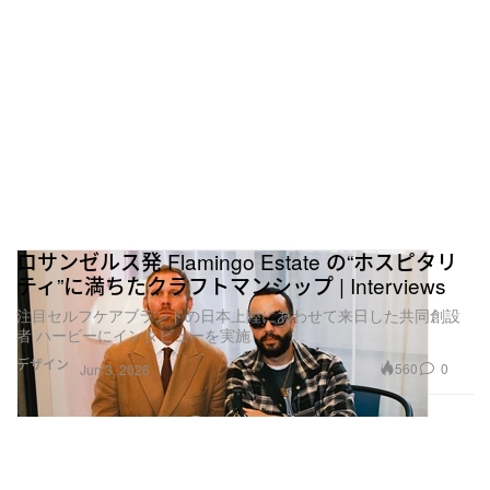
ロサンゼルス発 Flamingo Estate の“ホスピタリ
ティ”に満ちたクラフトマンシップ | Interviews
注目セルフケアブランドの日本上陸にあわせて来日した共同創設
者 ハービーにインタビューを実施
デザイン
560
0
Jun 3, 2026