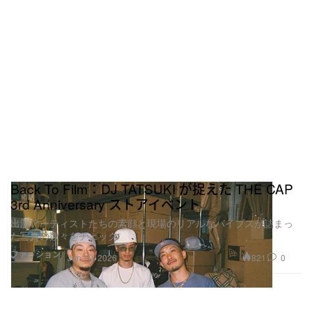
Back To Film：DJ TATSUKI が捉えた THE CAP
3rd Anniversary ストアイベント
出演アーティストたちの素顔と現場のリアルなバイブスが詰まっ
た写真の数々をチェック
ファッション
821
0
Jun 10, 2026