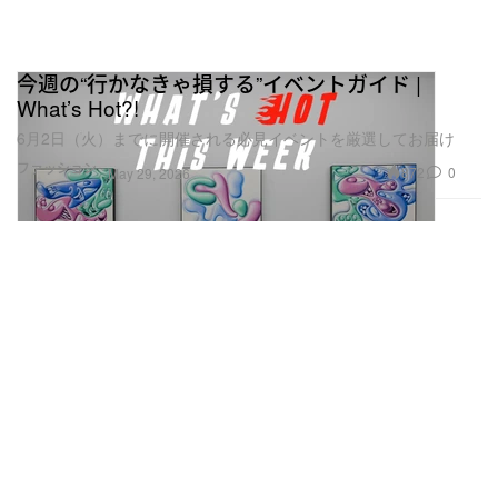
今週の“行かなきゃ損する”イベントガイド |
What’s Hot?!
6月2日（火）までに開催される必見イベントを厳選してお届け
ファッション
872
0
May 29, 2026