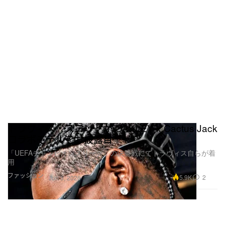
トラヴィス・スコットが OAKLEY x Cactus Jack
コラボモデルをお披露目
「UEFAチャンピオンズリーグ」の決勝戦にてトラヴィス自らが着
用
ファッション
5.9K
2
Jun 3, 2026