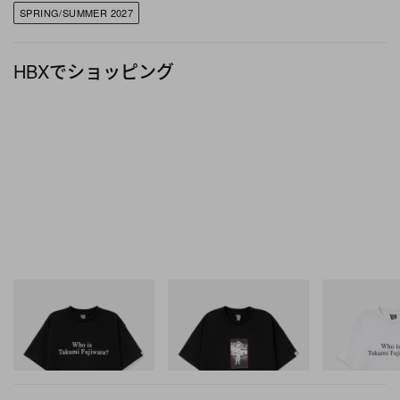
之が所有する新城大地郎の作品などを通じて、コレ
SPRING/SUMMER 2027
クションの世界観を空間全体で表現。なお、今回は
ルック画像を中心に公開されており、衣服そのもの
HBXでショッピング
からテーマの広がりを読み取る構成となっている。
〈Graphpaper〉2027年春夏コレクション “What
Time Leaves Behind” のルックは、上のフォトギャ
ラリーからチェックしてみよう。
INITIAL
INITIAL
INITIAL
Billionaire Boys Club X Initial
BILLIONAIRE BOYS CLUB X
Billionaire Boys 
D Cotton T-Shirt 3
INITIAL D COTTON T-SHIRT
D Cotton T-Shirt
#1
今すぐ購入
今すぐ購入
今すぐ購入