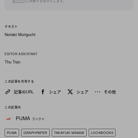
ポリシー
に同意するものとします。
アサッカー、サテンといった春夏らしい素材を用い
ながら、空気を含むようなシャツ、ワイドトラウザ
ーズ、リラックス感のあるセットアップなどを展開
テキスト
する。ミニマルでありながら、素材の表情やシルエ
Noriaki Moriguchi
ットの余白によって、静かな存在感を放つワードロ
ーブに仕上げられている。
EDITOR ASSISTANT
また、機能素材を用いたアウターや、レザーアイテ
Thu Tran
ム、柔道着から着想を得たジャケットなども登場。
伝統的な要素をそのまま引用するのではなく、都市
この記事を共有する
生活に寄り添う実用性と現代的なバランスへと再構
記事のURL
シェア
シェア
その他
築している点も今季の特徴だ。
この記事内
発表会場では、御菓子丸による4色をもとにした菓
PUMA
ランク 6
子、Olfactive Studio Neによる“苔”を主題とした香
り、陶芸家 吉田直嗣が特別制作した白磁花器、南貴
PUMA
GRAPHPAPER
TAKAYUKI MINAMI
LOOKBOOKS