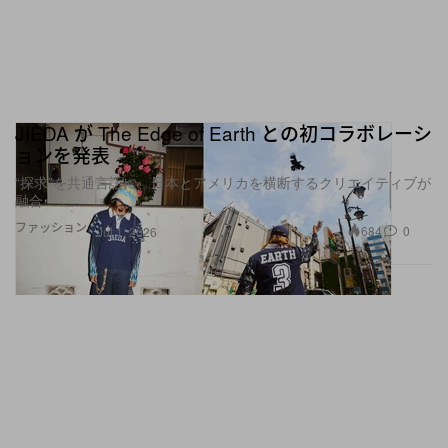
JIEDA が The Edge of Earth との初コラボレーシ
ョンを発表
“探求”を共通言語に、日本とアメリカを横断するクリエイティブが
融合
ファッション
684
0
Jul 1, 2026