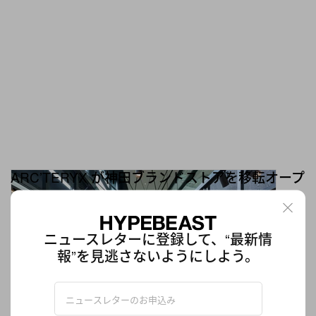
ARC’TERYX が神田ブランドストアを移転オープ
ン
“山の聖地” 神田にて〈ARC’TERYX〉が提供するブランド体験をア
ップデート
ニュースレターに登録して、“最新情
ファッション
1.9K
0
Jul 2, 2026
報”を見逃さないようにしよう。