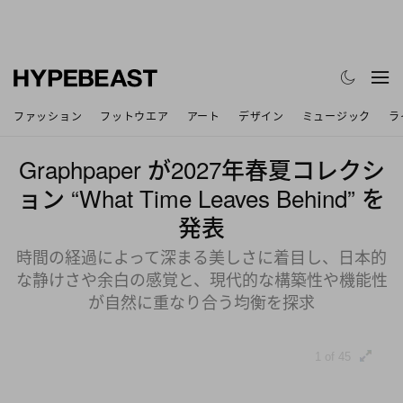
ファッション
フットウエア
アート
デザイン
ミュージック
ラ
Graphpaper が2027年春夏コレクシ
ョン “What Time Leaves Behind” を
発表
時間の経過によって深まる美しさに着目し、日本的
な静けさや余白の感覚と、現代的な構築性や機能性
が自然に重なり合う均衡を探求
1 of 45