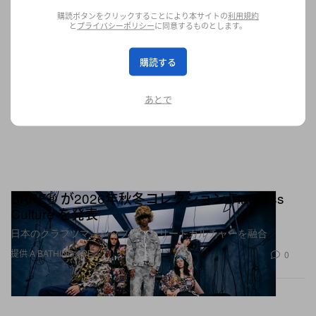
購読ボタンをクリックすることにより本サイトの
利用規約
と
プライバシーポリシー
に同意するものとします。
購読する
あとで
BAPE® が2026年秋冬コレクション Timeless
Culture を発表
日本のクラフツマンシップとストリートカルチャーを融合
提供 A BATHING APE®
0