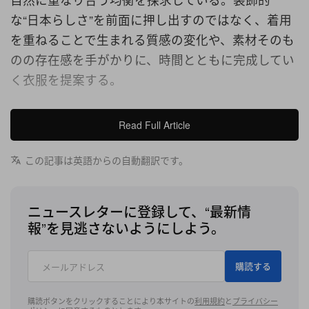
な“日本らしさ”を前面に押し出すのではなく、着用
を重ねることで生まれる質感の変化や、素材そのも
のの存在感を手がかりに、時間とともに完成してい
く衣服を提案する。
コレクションの軸となるのは、長い時間の蓄積によ
Read Full Article
って生まれた自然物や素材の表情から着想を得た4
つの色彩。経年した白磁の白、岩や石に宿る苔の
この記事は英語からの自動翻訳です。
緑、朽ちて乾いた木のベージュ、紙へと染み込んだ
墨の黒が、静謐で奥行きのあるカラーパレットを構
ニュースレターに登録して、“最新情
成する。
報”を見逃さないようにしよう。
ルックでは、〈Graphpaper〉らしいゆとりのある
購読する
シルエットをベースに、軽やかな素材使いと端正な
パターンメイキングが共存。リネンやキュプラ、シ
購読ボタンをクリックすることにより本サイトの
利用規約
と
プライバシー