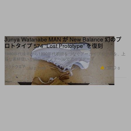
Junya Watanabe MAN が New Balance 幻のプ
ロトタイプ 574 “Lost Prototype” を復刻
1980年代後半から1990年代初頭をつなぐアーカイブモデルを、上
質な素材使いと独自のディテールでアップデート
フットウエア
7.3K
0
Jul 2, 2026