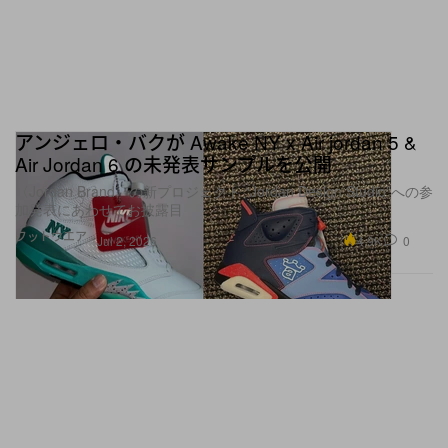
アンジェロ・バクが Awake NY x Air jordan 5 &
Air Jordan 6 の未発表サンプルを公開
〈Jordan Brand〉の新プロジェクト “Jordan Design Studio”への参
加発表にあわせてお披露目
フットウエア
4.9K
0
Jul 2, 2026