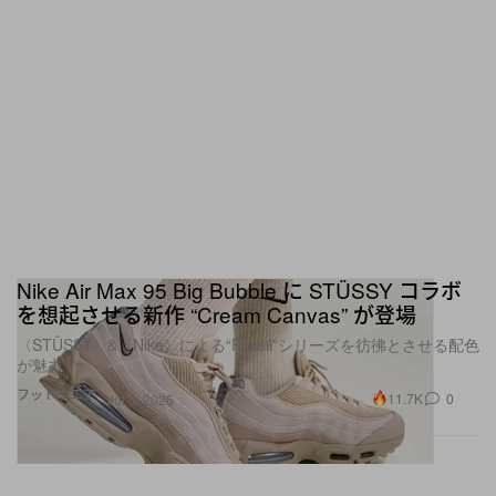
Nike Air Max 95 Big Bubble に STÜSSY コラボ
を想起させる新作 “Cream Canvas” が登場
〈STÜSSY〉&〈Nike〉による“Fossil”シリーズを彷彿とさせる配色
が魅力
フットウエア
11.7K
0
Jul 3, 2026