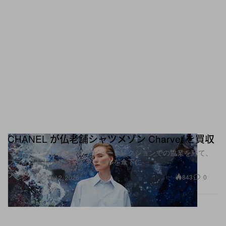
CHANEL が仏老舗シャツメゾン Charvet を買収
マチュー・ブレイジーのデビューコレクションでの協業を経て、
フランス屈指のサヴォアフェールを傘下に
ファッション
843
0
Jul 2, 2026