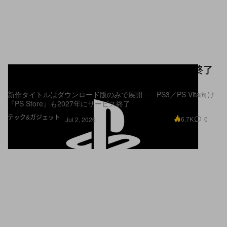
PlayStation が新作ゲームのディスク生産を終了
へ
新作タイトルはダウンロード版のみで展開 ── PS3／PS Vita向け
『PS Store』も2027年にサービス終了
テック&ガジェット
6.7K
0
Jul 2, 2026