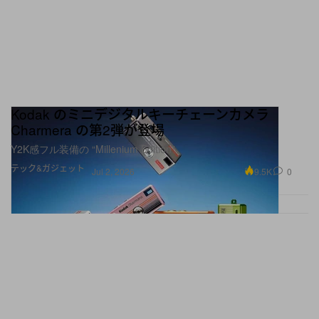
Kodak のミニデジタルキーチェーンカメラ
Charmera の第2弾が登場
Y2K感フル装備の “Millenium Edition”
テック&ガジェット
9.5K
0
Jul 2, 2026