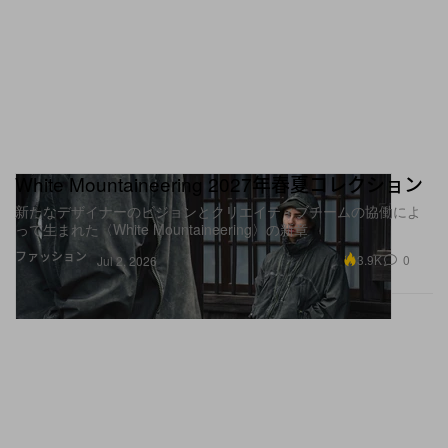
White Mountaineering 2027年春夏コレクション
新たなデザイナーのビジョンとクリエイティブチームの協働によ
って生まれた〈White Mountaineering〉の新章
ファッション
3.9K
0
Jul 2, 2026