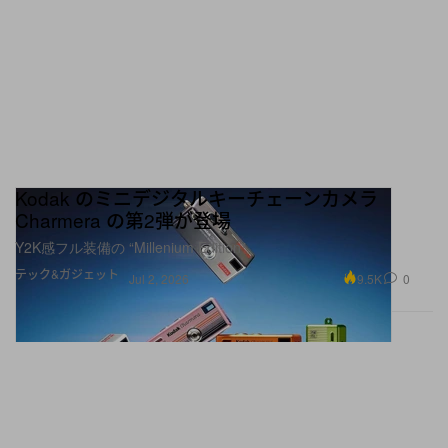
Kodak のミニデジタルキーチェーンカメラ
Charmera の第2弾が登場
Y2K感フル装備の “Millenium Edition”
テック&ガジェット
9.5K
0
Jul 2, 2026