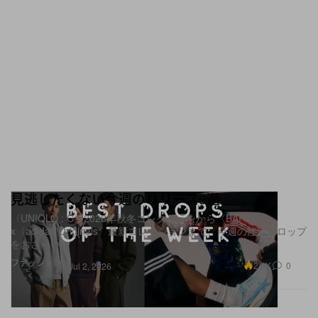
見逃したくない今週のリリース9選
〈UNIQLO : C〉2026年秋冬コレクションから〈BAPE®〉
x〈adidas Originals〉最新コレクションまで、今週の注目ドロップ
をおさらい
ファッション
2.0K
0
Jul 2, 2026