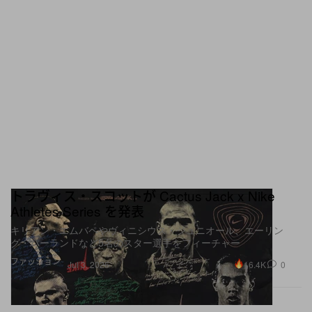
トラヴィス・スコットが Cactus Jack x Nike
Athletes Series を発表
キリアン・エムバペやヴィニシウス・ジュニオール、エーリン
グ・ハーランドなど5名のスター選手をフィーチャー
ファッション
16.4K
0
Jul 3, 2026