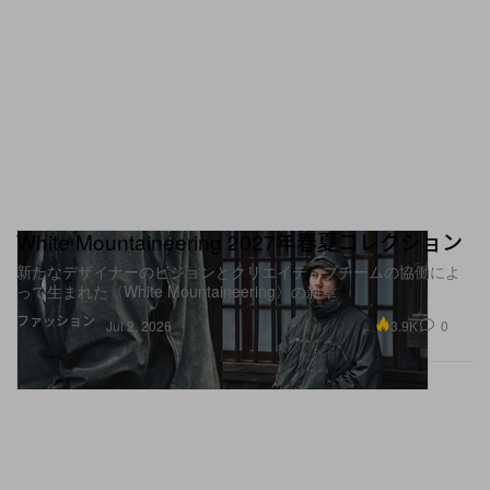
White Mountaineering 2027年春夏コレクション
新たなデザイナーのビジョンとクリエイティブチームの協働によ
って生まれた〈White Mountaineering〉の新章
ファッション
3.9K
0
Jul 2, 2026