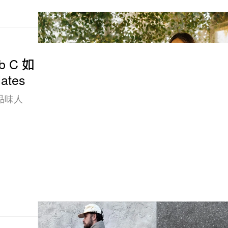
b C 如
ates
品味人