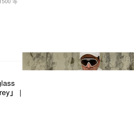
1500 等
lass
ey」 |