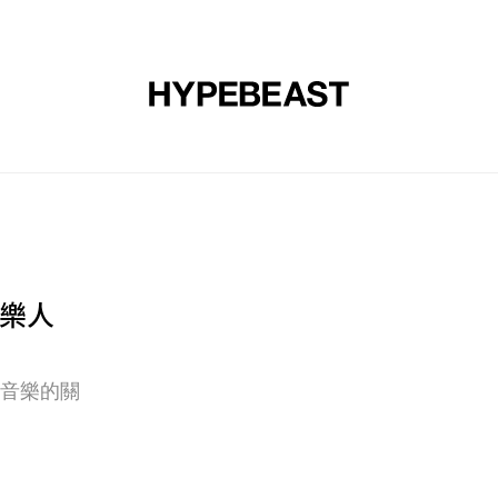
裝
球鞋
藝文
設計
音樂
生活
視頻
品牌
國音樂人
鞋與音樂的關