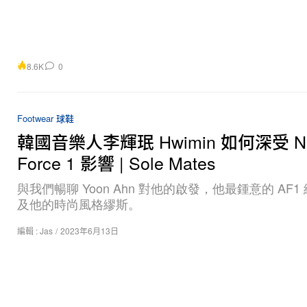
8.6K
0
Footwear 球鞋
韓國音樂人李輝珉 Hwimin 如何深受 Nik
Force 1 影響 | Sole Mates
與我們暢聊 Yoon Ahn 對他的啟發，他最鍾意的 AF1
及他的時尚風格繆斯。
編輯 :
Jas
/
2023年6月13日