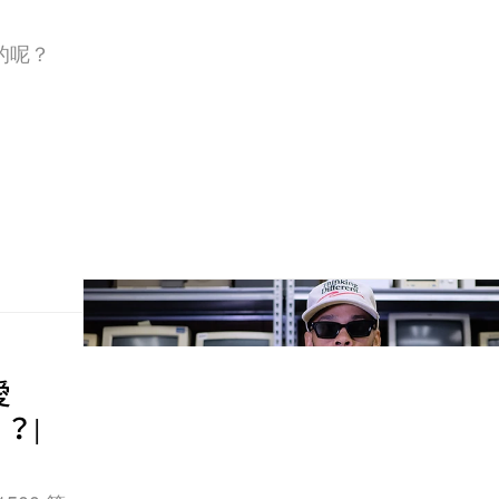
的呢？
愛
」？|