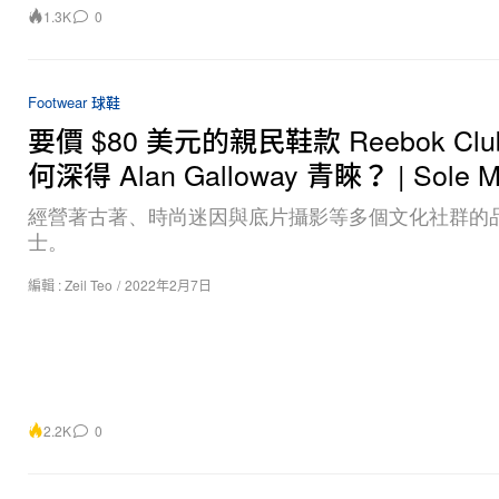
1.3K
0
Footwear 球鞋
要價 $80 美元的親民鞋款 Reebok Clu
何深得 Alan Galloway 青睞？ | Sole M
經營著古著、時尚迷因與底片攝影等多個文化社群的
士。
編輯 :
Zeil Teo
/
2022年2月7日
2.2K
0