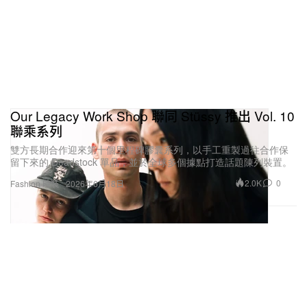
若失敗，Su Yiming 也會被視為失敗」。你準備好承
擔這種被放大期待的壓力了嗎？
我當然會全力以赴，盡我所能把它做好。但同時，我
還要在多重身份之間取得平衡：我仍想在職業運動員
的道路上繼續突破、拿下更多頭銜，另一方面我也是
Our Legacy Work Shop 聯同 Stüssy 推出 Vol. 10
一名大學生，時間管理對我來說是一項巨大挑戰。正
聯乘系列
因為這個品牌源自真正的熱愛，我會投入最大程度的
雙方長期合作迎來第十個里程碑膠囊系列，以手工重製過往合作保
留下來的 Deadstock 單品，並於全球多個據點打造話題陳列裝置。
精力；但也因為自己在商業領域是徹底的新人，我會
2.0K
0
Fashion 時裝
2026年6月18日
保持謙遜，一路向前輩們學習，一步一步慢慢成長。