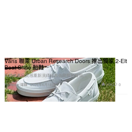
Vans 聯乘 Urban Research Doors 推出獨家 2-Elt
Boat Shoe 船鞋
以精緻夏日質感重新演繹經典低筒剪裁輪廓。
1.9K
0
Footwear 球鞋
2026年6月18日
造型提供：Louis Vuitton suede work jacket／Louis Vuitton MONOGRAM
striped short-sleeved shirt／Louis Vuitton denim work shorts／Louis Vuitton
JAZZ boat shoes／Louis Vuitton INITIALES DAMOFLAGE 40mm reversible