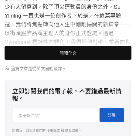
少有人留意到，除了頂尖運動員的身份之外，Su
Yiming 一直也是一位創作者。於是，在這篇專題
裡，我們將焦點轉向他人生中剛剛揭開的新篇章——
以街頭服飾品牌主理人的身份正式登場。透過
Hypebeast 標誌性的視角，我們與他對坐，重新向世
界介紹這位獎牌背後的真實人物。
閱讀全文
自小在影視圈以童星身份成長，讓他對鏡頭天生不怯
這篇文章是從英文自動翻譯。
場，也培養出相當早熟的時裝敏銳度。踏入運動員生
涯後，他與全球一線品牌展開系統性的合作，不只停
立即訂閱我們的電子報，不要錯過最新情
留在代言層面，更親自為 adidas 設計單板滑雪外
報。
套，並持續與單板領軍品牌 Burton 聯手推出聯名雪
板作品。
訂閱
如今，他不再只滿足於作為「冠軍」或「聯名對象」
訂閱時，您同意我們的
使用條款
和
隱私政策
。