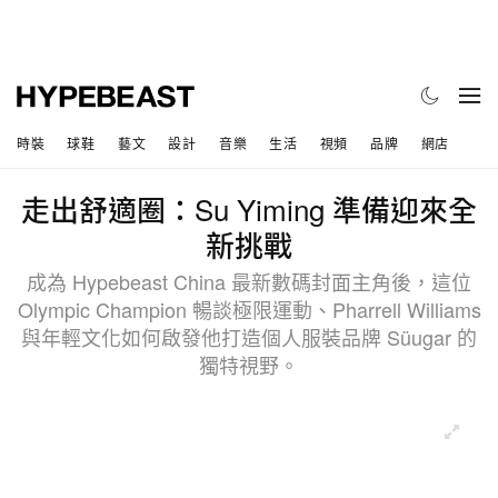
時裝
球鞋
藝文
設計
音樂
生活
視頻
品牌
網店
走出舒適圈：Su Yiming 準備迎來全
新挑戰
成為 Hypebeast China 最新數碼封面主角後，這位
Olympic Champion 暢談極限運動、Pharrell Williams
與年輕文化如何啟發他打造個人服裝品牌 Süugar 的
獨特視野。