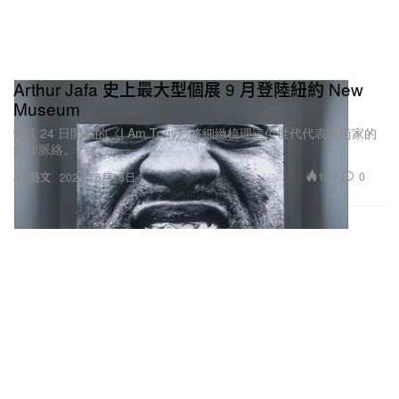
就像我的名字所代表的意義一樣，無論身處哪個領
域、走哪一條路，我都希望自己能「一鳴驚人」。這
是我對自己的信念，也是我一直在努力追尋的終極目
Arthur Jafa 史上最大型個展 9 月登陸紐約 New
標。
Museum
9 月 24 日開幕的《I Am Tony》將細緻梳理這位世代代表藝術家的
創作脈絡。
1.2K
0
Art 藝文
2026年6月18日