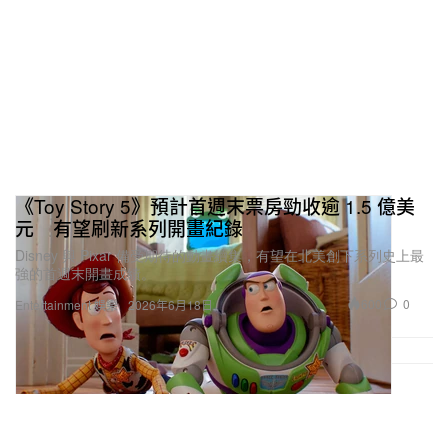
套。之後，我也會逐步延伸到我對街頭服飾與生活方
式服裝的更廣闊想像。
《Toy Story 5》預計首週末票房勁收逾 1.5 億美
元 有望刷新系列開畫紀錄
Disney 與 Pixar 備受期待的動畫續集，有望在北美創下系列史上最
強的首週末開畫成績。
600
0
Entertainment 娛樂
2026年6月18日