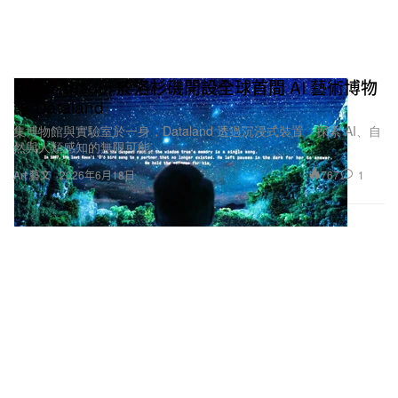
Refik Anadol 於洛杉磯開設全球首間 AI 藝術博物
館 Dataland
Photographer：Zhongjia Sun
集博物館與實驗室於一身，Dataland 透過沉浸式裝置，探索 AI、自
然與人類感知的無限可能。
Director：Daniel Teo
767
1
Art 藝文
2026年6月18日
Videographer：Gavin Li
Stylist：Feihong
Hair & Makeup：Siyuan
Producer：Parris
Editor-In-Chief：Phil Gong
Associate Managing Editor：Buzz Lee
Creative Media Associate Director：H
Global Creative Director：Kevin E. Wong
Media Partnerships Manager：Zachary Lai