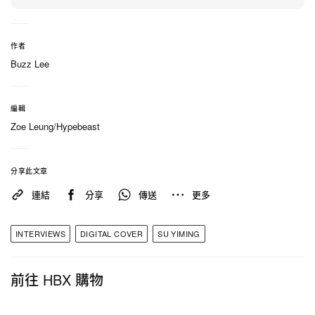
的代名詞，而是希望在街頭文化語境裡，構築一個實
實在在屬於自己的符號。在本期 Hypebeast China 數
位封面主題「Made by Ming」之下，他清晰勾勒出
作者
自己從「造路者」、到「創造者」、最終走向
Buzz Lee
「icon」的進化軌跡，同時正式揭開備受期待的個人
品牌 Süugar 的序幕。
編輯
Zoe Leung/Hypebeast
分享此文章
連結
分享
傳送
更多
INTERVIEWS
DIGITAL COVER
SU YIMING
前往 HBX 購物