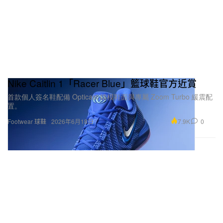
Nike Caitlin 1「Racer Blue」籃球鞋官方近賞
首款個人簽名鞋配備 Opticast 鑄模鞋面與專屬 Zoom Turbo 緩震配
置。
7.9K
0
Footwear 球鞋
2026年6月18日
在大眾眼中，「Su Yiming」這個名字已經超越單一
運動員身份，成為新世代青年的文化符號。對於這樣
一個「icon」的定位，你是怎麼消化的？這對你來說
是壓力還是責任？