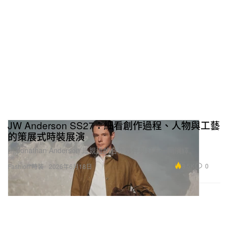
只差 180 度，但這半圈往往需要整整一個夏天，甚至
半年以上的體能與模擬訓練。我只會在模擬中達到完
全穩定之後，才敢真正上雪嘗試。極限運動本身風險
很高，所以安全永遠是第一位。
說到時間，Milan Winter Olympics 給了我特別強烈的
感受。在 Big Air 決賽最後一跳，我成功落地，但一
落下來就知道自己沒有做到最好，落地動作有瑕疵，
那一刻也很清楚金牌已經與我無緣。然而在等待分數
JW Anderson SS27：細看創作過程、人物與工藝
的那段時間，我腦海裡最強烈的一個念頭竟然是：
的策展式時裝展演
「哇，這 4 年怎麼這麼快就過去了。」這 4 年來所有
由 Jonathan Anderson 最親近的合作夥伴與好友一同演繹。
的努力，最終都濃縮在這一次起跳、這一場比賽。即
3.5K
0
Fashion 時裝
2026年6月18日
便結果是銅牌，我依然真心開心，對自己來說這是一
個完整的收官。那種「4 年在一瞬間結束」的奇妙感
受，我一輩子都不會忘記。