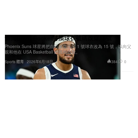
出什麼新的念頭，現在誰也說不準——但我非常期待
那一刻的到來。
傳聞Devin Booker將換球衣號碼改穿15號
「無論身處哪個領域、走哪一
Phoenix Suns 球星將把自己象徵性的 1 號球衣改為 15 號，以向父
親和他在 USA Basketball 的戰袍致敬。
條路，我都希望自己能一鳴驚
384
0
Sports 體育
2026年6月18日
人。」
「Ming（鳴）」既是你的名字，也有「發聲」「宣
示」之意，而你一直都在實踐這件事。如果要用今天
的你來定義，你希望透過這個品牌，發出怎樣的一種
「聲音」？