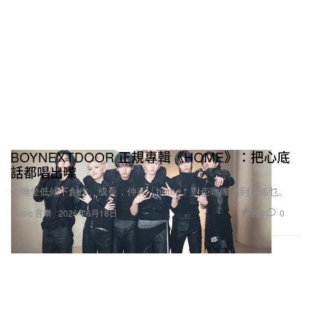
BOYNEXTDOOR 正規專輯《HOME》：把心底
話都唱出嚟
「品牌叫做『Süugar』，一方
佢哋坐低傾下創作、成長，仲有「home」對佢哋嚟講到底係乜。
面是對我名字的延伸，另一方
950
0
Music 音樂
2026年6月18日
面也希望大家的人生都充滿陽
光、快樂，和足夠多的
『甜』。」