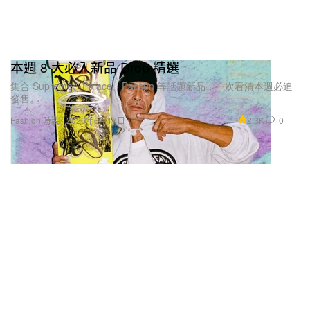
Graphic Design：Shin Tian, Forrest Grenfell
Gaffer：Xuanchao
Styling Assistant：Paprika
本週 8 大必入新品 Drop 精選
Retoucher/Post-Production：Avery
集合 Supreme、Palace、Pacsun 等話題新品，一次看清本週必追
Production Coordination：Yee
發售。
Special Thanks to A BATHING APE®／BYREDO／
2.3K
0
Fashion 時裝
2026年6月17日
CARHARTT WIP／LOUIS VUITTON／USM