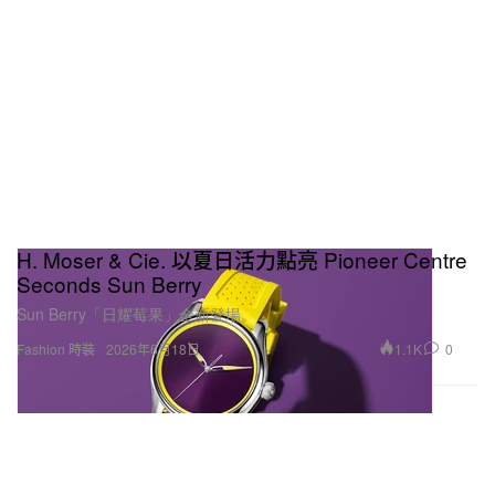
造型提供：Carhartt WIP S/S AMERICAN SCRIPT T-SHIRT／Carhartt WIP OG
DOUBLE KNEE SHORT／Carhartt WIP SHORT WATCH HAT／Carhartt WIP
MICHIGAN COAT／Cartier SANTOS DE CARTIER 系列腕錶／Cartier LOVE
系列戒指／Cartier LOVE 系列手鐲／adidas Hyperboost Edge
為什麼你會對「蝴蝶」這個意象如此著迷？
蝴蝶不僅僅像是在空中時我身形的輪廓，更代表我對
H. Moser & Cie. 以夏日活力點亮 Pioneer Centre
自由的強烈嚮往。在訓練或比賽時穿上蝴蝶圖案，會
Seconds Sun Berry
讓我感覺自己多了一股能量與靈感，肢體動作也變得
Sun Berry「日耀莓果」全新登場。
更有表達力、更延展，呈現出一種和他人完全不同的
1.1K
0
Fashion 時裝
2026年6月18日
狀態。
頂尖運動員跨界其他領域並不罕見，但真正從零創立
一個獨立品牌，其實非常少見。這個決定背後有沒有
某個關鍵契機？還是說，它就是水到渠成的結果？