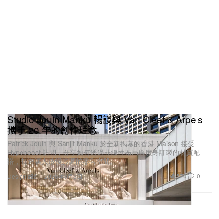
Su Yiming：
大概是 15、16 歲的時候吧。那時候我
開始真正有了個人風格與時裝意識，也慢慢形成自己
的看法，摸索出自己真心喜歡的方向。一路走來我不
斷接觸新事物、嘗試不同風格，去找最適合自己的狀
態。從演員轉到職業運動員，意味著必須在截然不同
的環境裡不斷切換，這些經歷也給了我很多靈感。走
得越久，我越確信：找到一種無法複製、只屬於自己
的風格，才是最適合我的方式。
Studio Jouin Manku 暢談與 Van Cleef & Arpels
哪些設計師或品牌對你影響最深？他們帶給你什麼樣
攜手 20 年的創作理念
的啟發？
Patrick Jouin 與 Sanjit Manku 於全新揭幕的香港 Maison 接受
Hypebeast 訪問，分享如何透過非線性布局與度身訂製的材質配
搭，打造讓人放慢步調的零售空間。
Pharrell Williams 對我的影響非常深。我一直在關注
他的作品，他早期受滑板文化啟發的街頭風格，給我
570
0
Design 設計
2026年8月3日
留下強烈印象。我從小浸泡在單板滑雪、滑板、衝浪
等文化裡，因此他那一套設計哲學，讓我特別有共
鳴。如果有機會能跟他合作，我很想把運動融入其