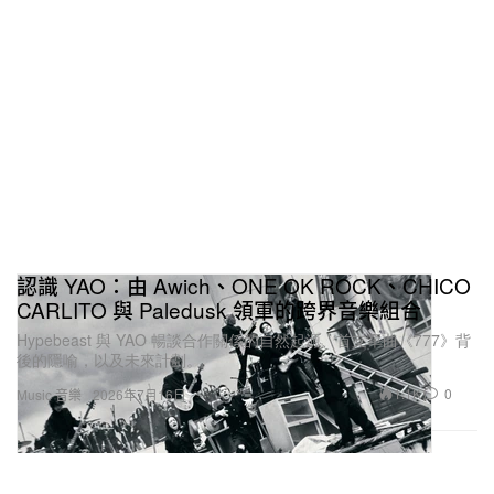
的個性與態度，那種感覺真的無可比擬。
「我不喜歡做自己不真心感興
趣、或只是出於功利目的的事
情。我希望所有選擇都是出自
內心。」
認識 YAO：由 Awich、ONE OK ROCK、CHICO
CARLITO 與 Paledusk 領軍的跨界音樂組合
Hypebeast 與 YAO 暢談合作關係的自然起源、首支單曲《777》背
除了單板滑雪，你也熱衷於桌球與高爾夫。你在雪場
後的隱喻，以及未來計劃。
多年累積的技術與經驗，是否也延伸到這些運動，甚
1.1K
0
Music 音樂
2026年7月16日
至對打造個人品牌有所幫助？
對我來說，不管在做什麼，底層邏輯其實是一樣的。