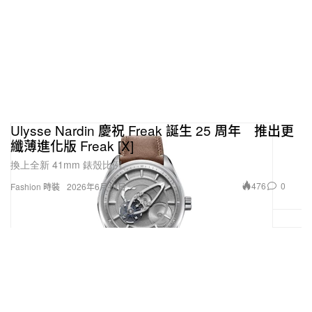
belt／Louis Vuitton KEEPALL 35 handbag／Louis Vuitton KEEPALL 50 travel
bag／Cartier SANTOS DE CARTIER watch／Cartier JUSTE UN CLOU
necklace
你成長於一個中國年輕世代正在徹底改寫「酷」的時
代，不再只是套用西方框架，而是建立屬於自己的語
法。在這股浪潮中，你希望自己的品牌扮演什麼樣的
角色？
Ulysse Nardin 慶祝 Freak 誕生 25 周年 推出更
纖薄進化版 Freak [X]
我覺得這個世代的年輕人，很單純就是想展現自己獨
換上全新 41mm 錶殼比例。
一無二的個性——「不要設限」。這件事本來就沒有
476
0
Fashion 時裝
2026年6月18日
標準答案，而是要用自己的感受和理解去探索。只要
你真心熱愛當下正在做的事情，並享受持續進步的過
程，那本身就是一種美。我希望這個品牌能傳遞的，
正是這種對自由的渴望，以及對熱愛全力以赴的態
度。
經營品牌等於踏入一個全新的賽場，也意味著「品牌