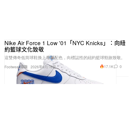
這種感受在我滿 18 歲之後變得格外強烈。第一次參
加 Olympic Games 的時候，我其實比較像是一個追
夢的小孩，沒有太強的壓力，因為一切對我來說都很
新鮮，只是單純想去享受。但第二次站上 Olympic 舞
台時，我明顯感覺到責任的重量——我不再只是出於
Nike Air Force 1 Low '01「NYC Knicks」：向紐
個人愛好在比賽，而是代表著中國單板滑雪的一部
約籃球文化致敬
分，需要在世界舞台上展現中國青年的精神和力量。
這雙傳奇低筒球鞋換上專屬配色，向標誌性的紐約籃球勁旅致敬。
17.1K
0
Footwear 球鞋
2026年6月18日
單板滑雪在中國的歷史還很短，我也希望透過我們這
一代的努力，向世界證明我們可以在這個時代追上
來，甚至做得更好。我會把這種責任感轉化為前進的
動力，我享受把壓力變成推力的過程。對我來說，所
謂「icon」，其實就是把你該做的事情做好。而在追
夢路上經歷的一切，才是人生中真正無法複製的財
富。