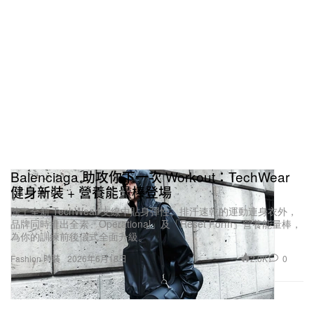
第一步一定是先找到你真正熱愛的事——這是最重要
的。我不喜歡做自己不真心感興趣，或只是為了功利
目的而去做的事情，我希望所有行動都源自內心。其
次，單板滑雪教會了我耐心，你必須在時間裡不斷累
積經驗、腳踏實地往前走。有時候成功不會立刻出
現，但你仍然要保持謙卑、有期待、維持正向。
Balenciaga 助攻你下一次 Workout：TechWear
健身新裝 + 營養能量棒登場
除了全新 TechWear 支線中貼身彈性、排汗速乾的運動連身衣外，
品牌同時推出全素「Operational」及「Reset Form」營養能量棒，
為你的訓練前後儀式全面升級。
2.0K
0
Fashion 時裝
2026年6月18日