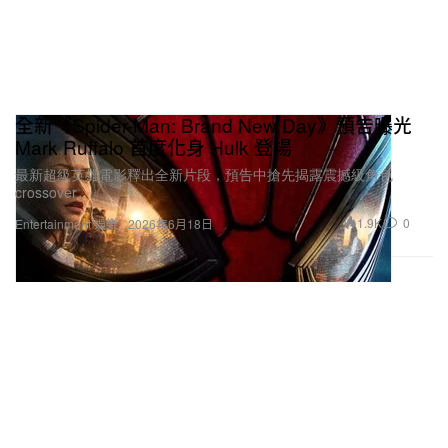
全新《Spider-Man: Brand New Day》預告曝光
Mark Ruffalo 首度化身 Hulk 登場
最新超級英雄電影釋出全新片段，預告中搶先揭露震撼級角色
crossover。
BYREDO 超級雪松香水，像是漫步在被白雪覆蓋的北國之春
1.9K
0
Entertainment 娛樂
2026年6月18日
如果有一天你的運動員生涯畫下句號，你會選擇將全
部重心放在這個品牌上，還是可能再去開創一條全新
的路？
這個品牌會一直與我同行，我也非常願意在未來投入
大量時間與精力去讓它成長。同時，我認為人生不該
有邊界，我是那種喜歡把腦中天馬行空的想法變成現
實的人。至於 25 歲的我，或者退役之後的我，會冒