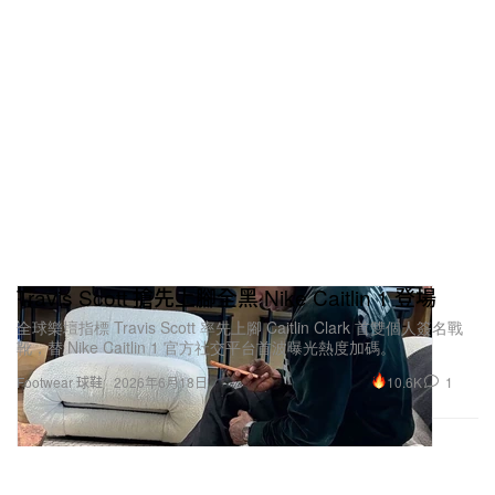
你提到「時間」的重要性。在 Big Air 大跳台上，一
次完整的滑行從起跳、旋轉到落地，不過是瞬間的
事，卻需要極其漫長的準備。你怎樣看待與時間之間
Travis Scott 搶先上腳全黑 Nike Caitlin 1 登場
的這種關係？
全球樂壇指標 Travis Scott 率先上腳 Caitlin Clark 首雙個人簽名戰
靴，替 Nike Caitlin 1 官方社交平台首波曝光熱度加碼。
確實如此。在 Big Air 項目裡，一次從起跳到落地的
10.6K
1
Footwear 球鞋
2026年6月18日
完整動作，大概只有 10 秒，其中真正「在空中」的
時間也就 3 秒左右。比如我們練習旋轉動作時，從
1,800（五周）提升到 1,980（五周半），在數字上