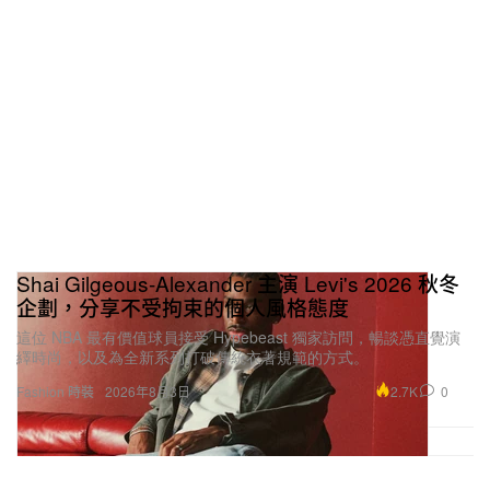
你過去在 adidas 與 Burton 的合作中，能從零開始
深度參與設計流程。這些經歷是否讓你享受到「親手
把東西做出來」的快樂？你最大的收穫是什麼？
那是一個既好玩又很神奇的過程，因為每一件我們設
計出來的產品，都是我自己要穿在身上、用在賽場上
的。當我在世界舞台上，穿著親手參與設計的裝備比
Shai Gilgeous-Alexander 主演 Levi's 2026 秋冬
賽時，會多出一份額外的能量。在此之前，我從來沒
企劃，分享不受拘束的個人風格態度
有時間完整參與從頭到尾的設計周期，所以那次對我
這位 NBA 最有價值球員接受 Hypebeast 獨家訪問，暢談憑直覺演
繹時尚，以及為全新系列打破傳統衣著規範的方式。
來說也是巨大的學習過程——一邊觀察專業設計師和
2.7K
0
Fashion 時裝
2026年8月3日
團隊成員，一邊吸收經驗。我們從一張白紙開始，經
過彼此不斷投入，最終落地成為實體產品。站在賽道
上，穿著我們共同打造的服裝，讓大家透過它看見我