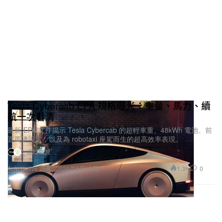
個品牌被侷限在單一品類裡，而是透過多元的設計，
展現各種不同的可能。
你會不會擔心，外界只把它看成「Su Yiming 周
邊」？
我最初的出發點，是希望大家能透過一個不同的載體
來了解我是怎樣的人。我們推出的每一件產品，都包
Tesla Cybercab EPA 規格曝光：重量、馬力、續
含著我的想法與態度。你看到的雪板、裝備和街頭服
航一次看清
飾，都是我日常真的在使用、在穿著的東西，也是我
最新 EPA 文件揭示 Tesla Cybercab 的超輕車重、48kWh 電池、前
置馬達設定，以及為 robotaxi 座駕而生的超高效率表現。
認為最貼合當下運動與生活狀態的選擇。它並不是傳
2 資料來源
統意義上的「周邊」。我希望大家能透過這些實體物
1.3K
0
Automotive 汽車
2026年6月18日
件，感受到我在雪場上體會到的快樂；而服裝部分，
你完全可以把它理解為我私人衣櫥的延伸，呈現的是
鏡頭之外我的生活樣貌。