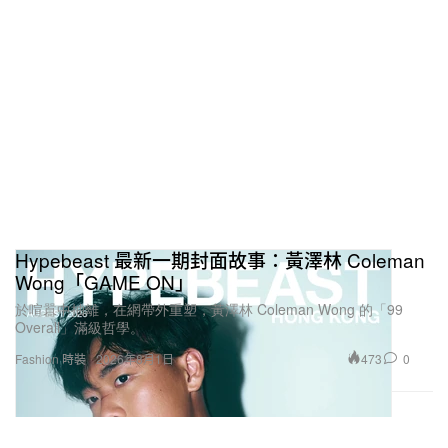
中，一起做出真正讓人興奮的作品。
Hypebeast 最新一期封面故事：黃澤林 Coleman
Wong「GAME ON」
於喧囂中抽離，在網帶外重塑，黃澤林 Coleman Wong 的「99
Overall」滿級哲學。
473
0
Fashion 時裝
2026年8月1日