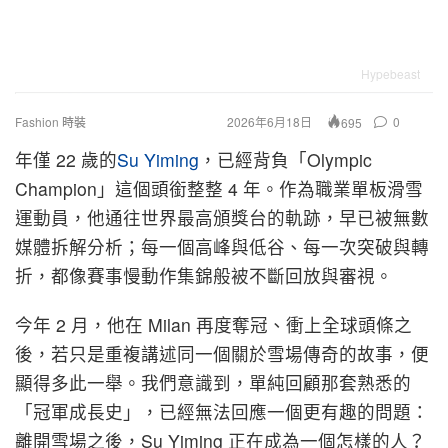
Hypebeast
Fashion 時裝
2026年6月18日
0
695
年僅 22 歲的
Su Yiming
，已經背負「Olympic
Champion」這個頭銜整整 4 年。作為職業單板滑雪
運動員，他通往世界最高頒獎台的軌跡，早已被無數
媒體拆解分析；每一個高峰與低谷、每一次突破與轉
折，都像賽事慢動作集錦般被不斷回放與審視。
今年 2 月，他在 Milan 再度奪冠、衝上全球頭條之
後，若只是重複講述同一個關於雪場傳奇的故事，便
顯得多此一舉。我們意識到，單純回顧那套熟悉的
「冠軍成長史」，已經無法回應一個更有趣的問題：
離開雪場之後，Su Yiming 正在成為一個怎樣的人？