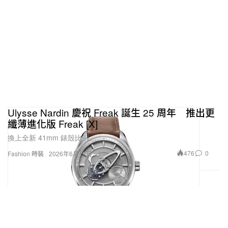
作為職業運動員，你面對的是可以用數字衡量的絕對
目標；但在商業與時尚世界，前方幾乎看不到邊界。
對 Süugar 來說，「拿到冠軍」意味著什麼？
體育與時尚其實是兩個完全不同的世界。在運動場
上，目標是線性的：完成動作、拿到獎牌，任務就算
達成。而在商業與街頭服飾領域，我現在還是一個剛
入門的新手，有太多東西需要探索與學習。如果用單
Ulysse Nardin 慶祝 Freak 誕生 25 周年 推出更
板滑雪來比喻，每 4 年一次的 Olympic Games 是我
纖薄進化版 Freak [X]
的終極目標，但當一個周期結束，新的周期又會隨著
換上全新 41mm 錶殼比例。
World Championships 或下一屆賽事重新開始。時尚
476
0
Fashion 時裝
2026年6月18日
對我而言也是一樣，我想持續把這個品牌做好，去影
響、啟發更多人，讓他們感受到我們背後的快樂——
這就是我心中所謂的「贏」。