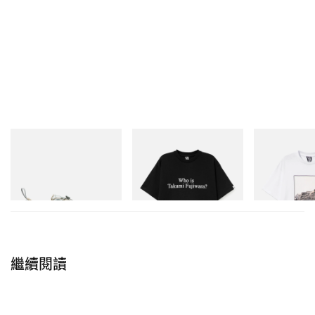
造型提供：BAPE® Mixed Camouflage Work Jacket／BAPE® ABC
Camouflage Double-Hooded Shark Hoodie／BAPE® APE HEAD Short-
Merrell 1TRL
INITIAL
INITIAL
Sleeve T-Shirt／BAPE® Oversized Work Pants／BAPE® Belt／BAPE® Knit
Merrell 1TRL X Perks And
Billionaire Boys Club X Initial
Billionaire Boys 
Hat／BAPE STA™ Footwear／Cartier SANTOS DE CARTIER Watch／Cartier
Mini Cham Storm GORE-
D Cotton T-Shirt 3
D Cotton T-Shirt
CLASH DE CARTIER Ring／Cartier CLASH DE CARTIER Necklace
TEX®
立即購入
立即購入
立即購入
與 Su Yiming 對談
Hypebeast：回顧你從童星到職業運動員的整段旅
程，是在什麼階段開始，對街頭服飾與時裝產生主動
繼續閱讀
的興趣？