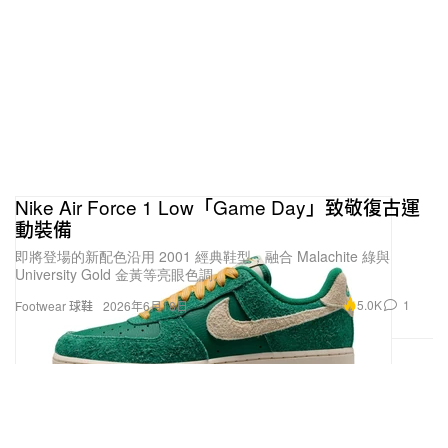
這次訪談也是你個人品牌首次正式對外亮相，可以先
為全球讀者介紹一下它的名字、標誌以及定位嗎？
這是我第一次正式公開談這個想法。品牌名叫
Süugar，因為我的姓是 Su（Sü），所以我特意把
Nike Air Force 1 Low「Game Day」致敬復古運
「S」大寫，再加了幾個「u」。這個名字既延伸了我
動裝備
的身份，更重要的是，我希望每個人每天的生活都帶
即將登場的新配色沿用 2001 經典鞋型，融合 Malachite 綠與
著陽光、快樂，還有足夠多的「甜」。在 logo 設計
University Gold 金黃等亮眼色調。
上，我會保留「蝴蝶」這個元素，從我第一個參與的
5.0K
1
Footwear 球鞋
2026年6月18日
設計項目開始，蝴蝶就一直是最能代表我的符號。
在定位與產品線方面，我會先從自己的舒適圈——單
板滑雪——出發，讓大家有機會真正穿上、用上我在
訓練與比賽中使用的專業雪靴、雪板、固定器與外