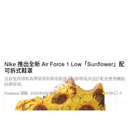
Nike 推出全新 Air Force 1 Low「Sunflower」配
可拆式鞋罩
這款低筒球鞋為季節系列再添新作，以鮮明花卉設計配合實用機能
作為一位與國際大牌深度合作過的年輕創作者，創立
結構登場。
自己的品牌，是否意味著你終於能掌握近乎完全的創
4.0K
0
Footwear 球鞋
2026年6月18日
作主導權？
是的，這讓我擁有了一塊更大的畫布，去注入自己的
想法。我從小就一直對自己說：「不要設限。」單板
滑雪帶給我的是最純粹的自由感，所以我也不希望這