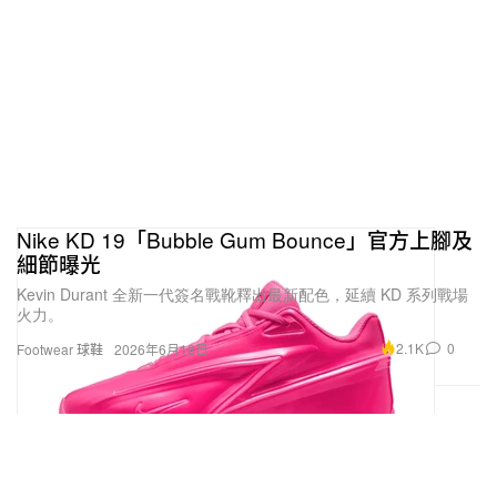
這對我來說是一個循序漸進的過程。之前與 Burton
和 adidas 等品牌的緊密合作，讓我深入接觸到產品
技術與設計層面，也逐漸發現自己真的很熱愛這一
塊。我在想：既然這麼喜歡，為什麼不乾脆做一個屬
於自己的品牌，投入更多時間與精力，完整表達我的
想法？於是，一切就在這樣的念頭下自然延伸了出
來。
Nike KD 19「Bubble Gum Bounce」官方上腳及
細節曝光
Kevin Durant 全新一代簽名戰靴釋出最新配色，延續 KD 系列戰場
火力。
2.1K
0
Footwear 球鞋
2026年6月18日