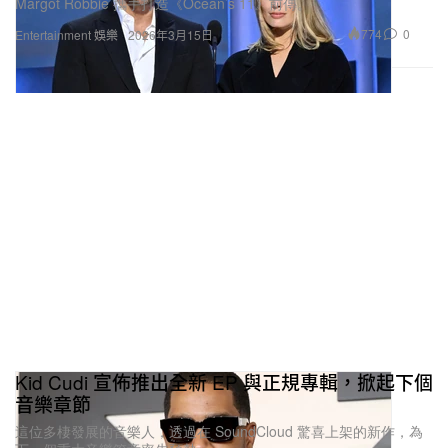
774
0
Entertainment 娛樂
2026年3月15日
Kid Cudi 宣佈推出全新 EP 與正規專輯，掀起下個
音樂章節
這位多棲發展的音樂人，透過在 SoundCloud 驚喜上架的新作，為
下一個重大音樂篇章率先預熱。