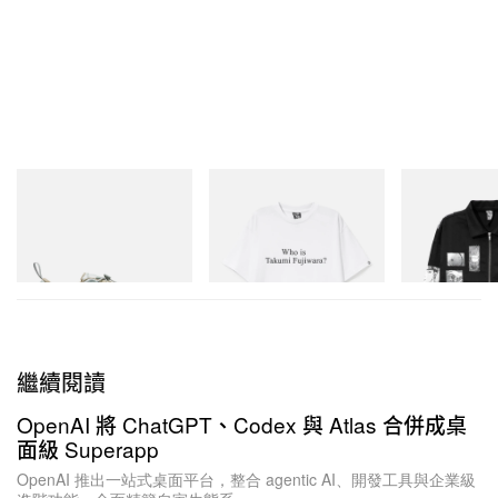
Merrell 1TRL
INITIAL
INITIAL
Merrell 1TRL X Perks And
Billionaire Boys Club X Initial
Billionaire Boys 
Mini Cham Storm GORE-
D Cotton T-Shirt 3
D Cotton Jacket
TEX®
立即購入
立即購入
立即購入
繼續閱讀
OpenAI 將 ChatGPT、Codex 與 Atlas 合併成桌
面級 Superapp
OpenAI 推出一站式桌面平台，整合 agentic AI、開發工具與企業級