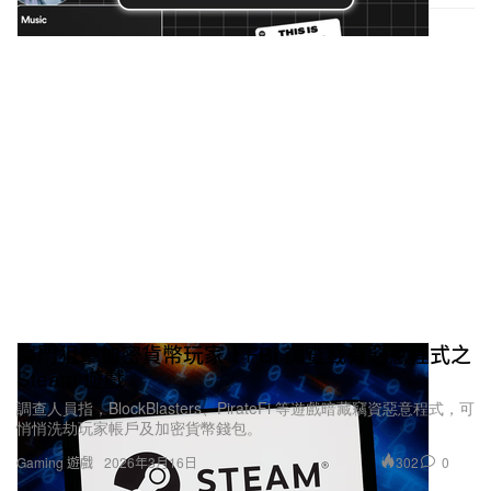
專門狙擊加密貨幣玩家！FBI 調查載有惡意程式之
Steam 遊戲
調查人員指，BlockBlasters、PirateFi 等遊戲暗藏竊資惡意程式，可
悄悄洗劫玩家帳戶及加密貨幣錢包。
302
0
Gaming 遊戲
2026年3月16日