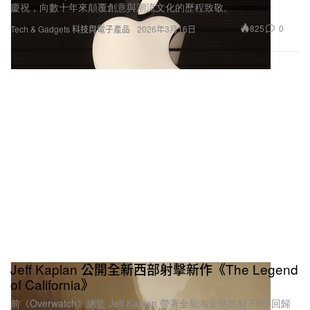
825
0
Tech & Gadgets 科技與電子產品
2026年3月16日
Jeff Kaplan 公開全新西部射擊新作《The Legend
of California》
前《Overwatch》總監 Jeff Kaplan 帶著全新淘金熱題材 FPS 回歸
——在不斷變化的加州邊境，結合生存、製作與線上協作對抗荒野
危機。