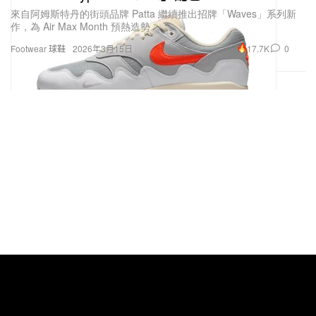
17.7K
0
Footwear 球鞋
2026年3月15日
A24 推出橙色《Marty Supreme》全套運動用品
系列
電影公司 A24 以「Dream Big」口號貫穿設計，為多款主流運動器
材蓋上標誌印記，打造一整套醒目橙色裝備。