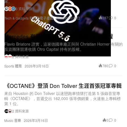
家。
3 資料來源
287
0
Tech & Gadgets 科技與電子產品
2026年7月29日
Mercedes 有意收購 Alpine F1 車隊 24% 股權
Flavio Briatore 證實，這家德國車廠正與與 Christian Horner 有關的
投資團隊競逐收購 Otro Capital 持有的股權。
2 資料來源
780
0
Sports 體育
2026年3月16日
《OCTANE》登頂 Don Toliver 生涯首張冠軍專輯
來自 Houston 的 Don Toliver 以迷戀跑車情懷打造第 5 張錄音室專
輯《OCTANE》，首週交出 162,000 張等價銷量，火速衝上專輯榜
第 1 位。
2 資料來源
0
0
Music 音樂
2026年3月16日