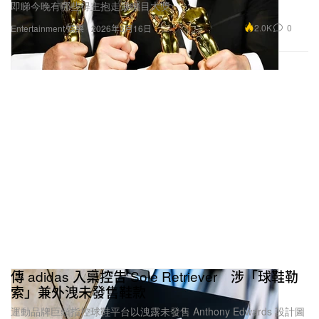
2.0K
0
Entertainment 娛樂
2026年3月16日
傳 adidas 入稟控告 Sole Retriever 涉「球鞋勒
索」兼外洩未發售鞋款
運動品牌巨頭指控球鞋平台以洩露未發售 Anthony Edwards 設計圖
作要脅，換取內部優先消息與特別待遇。