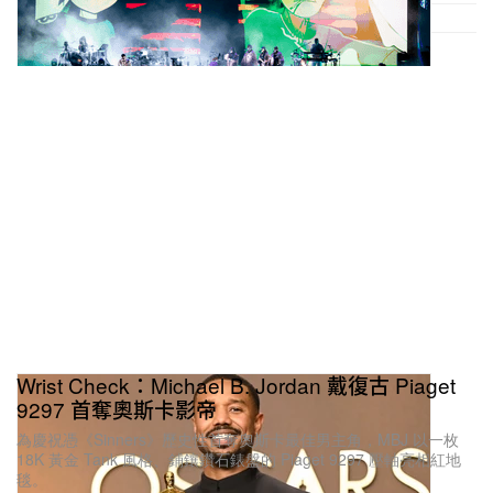
Wrist Check：Michael B. Jordan 戴復古 Piaget
9297 首奪奧斯卡影帝
為慶祝憑《Sinners》歷史性首奪奧斯卡最佳男主角，MBJ 以一枚
18K 黃金 Tank 風格、鋪鑲鑽石錶盤的 Piaget 9297 壓軸亮相紅地
毯。