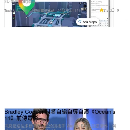
2.8K
0
Tech & Gadgets 科技與電子產品
2026年3月15日
Bradley Cooper 料將自編自導自演《Ocean's
11》前傳電影
消息指這位多棲電影人正洽談接手 Warner Bros. 話題新作，與
Margot Robbie 攜手打造《Ocean’s 11》前傳。