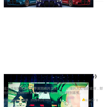
Gorillaz 宣布 2026 北美《The Mountain Tour》
巡迴
這支虛擬樂隊將於秋季展開橫跨北美、共 22 場的大型場館巡演，部
分場次由 Deltron 3030 和 Little Simz 擔任特別嘉賓。
6.9K
0
Entertainment 娛樂
2026年3月16日