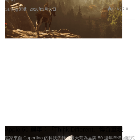
1.1K
0
Gaming 遊戲
2026年3月16日
Apple 50 週年：「Think Different」傳奇重現
這家來自 Cupertino 的科技先鋒，破天荒為品牌 50 週年準備回顧式
慶祝，向數十年來顛覆創意與潮流文化的歷程致敬。