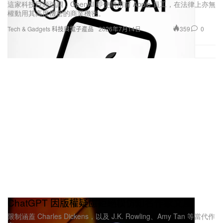
這家科技巨頭強調，OpenAI 即使聘用前 Apple 員工，在法律上亦無
權動用其高度機密的商業機密。
359
0
Tech & Gadgets 科技與電子產品
2026年7月14日
ChatGPT 因版權疑慮拒絕模仿知名作家文風
限制涵蓋 Charles Dickens，以及 J.K. Rowling、Amy Tan 等當代作