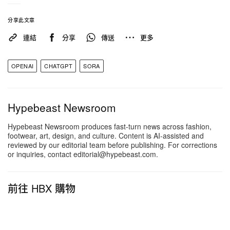
分享此文章
連結
分享
傳送
更多
OPENAI
CHATGPT
SORA
Hypebeast Newsroom
Hypebeast Newsroom produces fast-turn news across fashion,
footwear, art, design, and culture. Content is AI-assisted and
reviewed by our editorial team before publishing. For corrections
or inquiries, contact editorial@hypebeast.com.
前往 HBX 購物