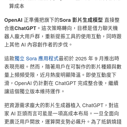
算成本
OpenAI
正準備把旗下的
Sora 影片生成模型
直接整
合進
ChatGPT
。這次策略轉向，目標是借力聊天機
器人龐大用戶群，重新提振工具的使用互動，同時跟
上其他 AI 內容創作者的步伐。
這款
獨立 Sora 應用程式
最初於 2025 年 9 月推出時
表現亮眼。然而，隨著用戶在可製作的影片種類與數
量上頻頻受限，近月熱度明顯降溫。即使互動度下
滑，OpenAI 仍計劃在 ChatGPT 完成整合後，繼續
讓這個獨立版本維持運作。
把資源需求龐大的影片生成器植入 ChatGPT，對這
家 AI 巨頭而言可能是一項高成本布局。一旦全面向
更廣泛用戶開放，運算開支勢必飆升。為了抵銷燒錢