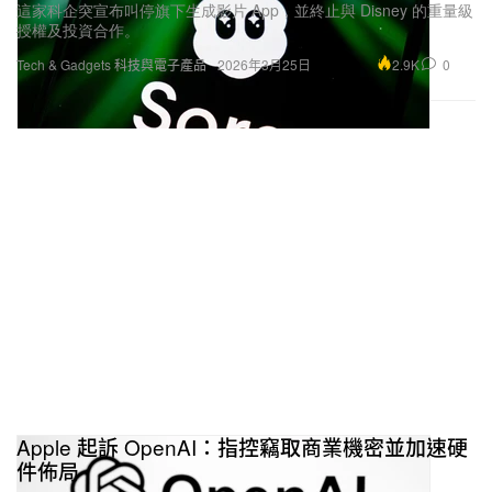
這家科企突宣布叫停旗下生成影片 App，並終止與 Disney 的重量級
授權及投資合作。
2.9K
0
Tech & Gadgets 科技與電子產品
2026年3月25日
Apple 起訴 OpenAI：指控竊取商業機密並加速硬
件佈局