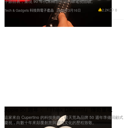
子節目表，重現 90 年代末轉台狂掃的睇電視體驗。
2.2K
0
Tech & Gadgets 科技與電子產品
2026年3月16日
Apple 50 週年：「Think Different」傳奇重現
這家來自 Cupertino 的科技先鋒，破天荒為品牌 50 週年準備回顧式
慶祝，向數十年來顛覆創意與潮流文化的歷程致敬。