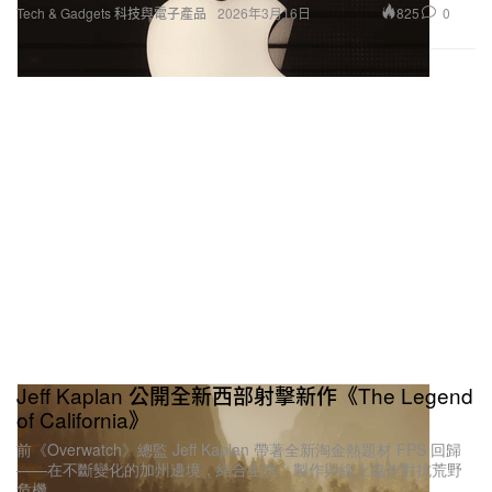
825
0
Tech & Gadgets 科技與電子產品
2026年3月16日
Jeff Kaplan 公開全新西部射擊新作《The Legend
of California》
前《Overwatch》總監 Jeff Kaplan 帶著全新淘金熱題材 FPS 回歸
——在不斷變化的加州邊境，結合生存、製作與線上協作對抗荒野
危機。