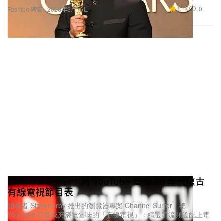
3.1K
0
Fashion 時裝
2026年3月16日
Channel Surfer：將 YouTube 變身 90 年代復古
有線電視節目表
開發者 Steven Irby 推出的瀏覽器專案 Channel Surfer，把
YouTube 打造成充滿懷舊味的「有線電視」：精選串流頻道配上電