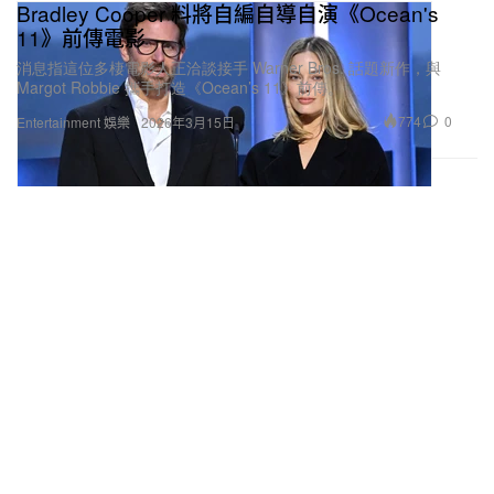
Bradley Cooper 料將自編自導自演《Ocean's
11》前傳電影
消息指這位多棲電影人正洽談接手 Warner Bros. 話題新作，與
Margot Robbie 攜手打造《Ocean’s 11》前傳。
774
0
Entertainment 娛樂
2026年3月15日