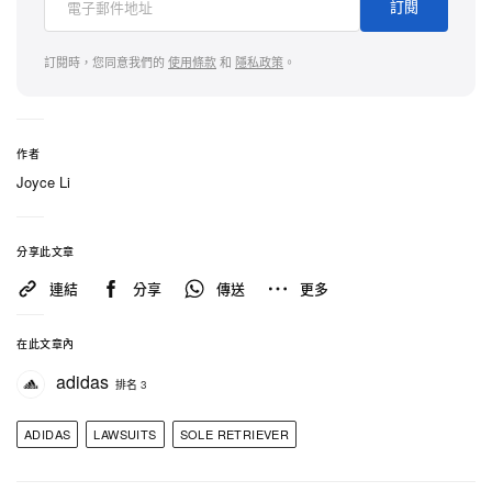
訂閱
據稱衝突在 2025 年 8 月 31 日升溫至臨界點，當日
Monoson 向 adidas 及 Pitchblend 的相關聯絡人發出
訂閱時，您同意我們的
使用條款
和
隱私政策
。
語氣極為強硬的電郵。根據
法庭文件
，Monoson 指
控 adidas basketball 一直「敷衍」Sole Retriever、
無視溝通並作出虛假承諾。他在郵件中把此舉形容為
作者
Joyce Li
挽救合作關係的「最後一次嘗試」，並明確以大規模
洩密作威脅：「先提醒一下——我們掌握整個 AE2
系列、所有配色的完整資訊…… 主導權在你們手
分享此文章
上。要不是開始給予我們應得的尊重，我們就會按自
連結
分享
傳送
更多
己的計劃行事。」
在此文章內
短短兩日後，Sole Retriever 疑似付諸行動，在
adidas
排名 3
Instagram 與 X 上載 AE2「Bred」配色的「推測性模
型」圖片，而 adidas 則指該圖實為極度機密、遭竊
ADIDAS
LAWSUITS
SOLE RETRIEVER
取的檔案。到 9 月 11 日，平台再度洩露「Lucid