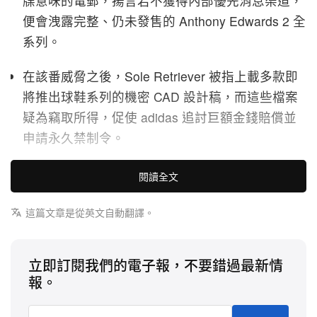
牒意味的電郵，揚言若不獲得內部優先消息渠道，
便會洩露完整、仍未發售的 Anthony Edwards 2 全
系列。
在該番威脅之後，Sole Retriever 被指上載多款即
將推出球鞋系列的機密 CAD 設計稿，而這些檔案
疑為竊取所得，促使 adidas 追討巨額金錢賠償並
申請永久禁制令。
adidas 現正正式對這個廣受關注的球鞋發售平台採取
閱讀全文
強硬法律行動——
Sole Retriever
，指控對方涉嫌進
行令人震驚的企業勒索。這宗訴訟於 2026 年 3 月
這篇文章是從英文自動翻譯。
12 日在美國奧勒岡州聯邦地方法院入稟，指稱
Sole
Retriever
及其創辦人 Harris R. Monoson，將竊取而
立即訂閱我們的電子報，不要錯過最新情
來的商業機密與未發佈產品圖片當作武器，向這家運
報。
動服飾巨頭施壓以換取優待。