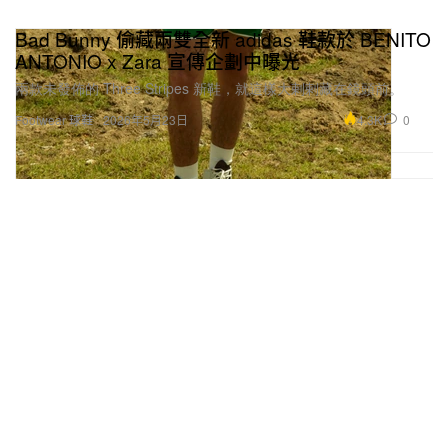
Bad Bunny 偷藏兩雙全新 adidas 鞋款於 BENITO
ANTONIO x Zara 宣傳企劃中曝光
兩款未發佈的 Three Stripes 新鞋，就這樣大剌剌藏在鏡頭前。
4.3K
0
Footwear 球鞋
2026年5月23日