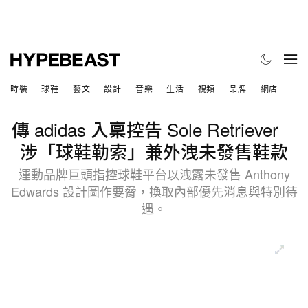
時裝
球鞋
藝文
設計
音樂
生活
視頻
品牌
網店
傳 adidas 入稟控告 Sole Retriever
涉「球鞋勒索」兼外洩未發售鞋款
運動品牌巨頭指控球鞋平台以洩露未發售 Anthony
Edwards 設計圖作要脅，換取內部優先消息與特別待
遇。