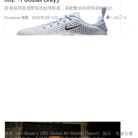
鞋身採用質感豐富的紋理鞋面，搭配醒目的球形節點設計。
1.1K
0
Footwear 球鞋
2026年3月15日
藝術市場終於止跌回穩
最新《Art Basel x UBS Global Art Market Report》揭示：在數位優