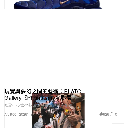
現實與夢幻之間的藝術：PLATO
Gallery《Phantasma》聯展
匯聚七位當代藝術家的想像與幻象創作。
926
0
Art 藝文
2026年3月14日