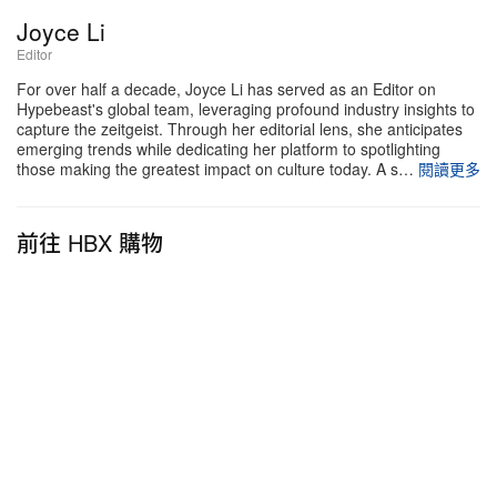
Red」與「Blue Fusion」兩款配色，並標註為「官
Joyce Li
方」圖片，同時附上鞋款編碼與 130 美元零售價。儘
Editor
管 adidas 隔日發出正式警告，要求歸還或銷毀所有
For over half a decade, Joyce Li has served as an Editor on
未經授權的資料，相關洩漏行為仍未停止。
Hypebeast's global team, leveraging profound industry insights to
capture the zeitgeist. Through her editorial lens, she anticipates
emerging trends while dedicating her platform to spotlighting
來到 2026 年 1 月，相關爆料更橫跨至全新的產品周
those making the greatest impact on culture today. A s…
閱讀更多
期。
Sole Retriever
取得並上載即將推出的 Anthony
Edwards 3 與 D.O.N. Issue 8 系列的機密電腦輔助原
前往 HBX 購物
型設計圖（CAD）。單是 AE3 的貼文已收穫逾
12,200 個讚，平台帳號更疑似在留言中自誇，指圖
片「直接來自品牌」。訴狀指出，這批資料是由身分
不明人士提供，於文件中以「Does 1 至 5」列名，
而 adidas 懷疑當中或包括設於奧勒岡州的內部員
工。
根據《Defend Trade Secrets Act》採取行動的