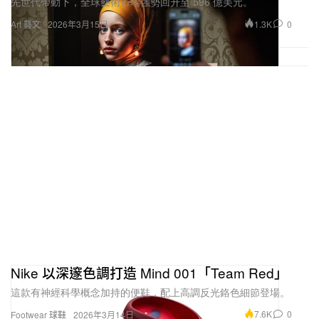
先世代帶動下，全球藝術市場強勢回升至 596 億美元。
1.3K
0
Art 藝文
2026年3月15日
Nike 以深邃色調打造 Mind 001「Team Red」
這款有神經科學概念加持的便鞋，配上高調反光鉻色細節登場。
7.6K
0
Footwear 球鞋
2026年3月14日