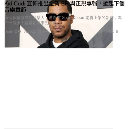
Kid Cudi 宣佈推出全新 EP 與正規專輯，掀起下個
音樂章節
這位多棲發展的音樂人，透過在 SoundCloud 驚喜上架的新作，為
下一個重大音樂篇章率先預熱。
1.1K
0
Music 音樂
2026年3月15日