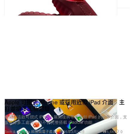
Apple 可摺式 iPhone 或採用近似 iPad 介面 主
打並排多工新體驗
傳聞指這款可摺式 iPhone 展開後將帶來近似 iPad 的操作介面，支
援並排多工處理，但不會完整搭載 iPadOS 功能。
1.6K
0
Tech & Gadgets 科技與電子產品
2026年3月14日