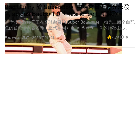
Bad Bunny 於 Super Bowl 中場秀實著曝光未發
售 adidas BadBo 1.0「Resilience」新鞋款
這位波多黎各天王在全球矚目的 Super Bowl 舞台，搶先上腳全白配
色的首款個人簽名鞋，正式揭開 adidas BadBo 1.0 的神秘面紗。
7.7K
0
Footwear 球鞋
2026年2月9日