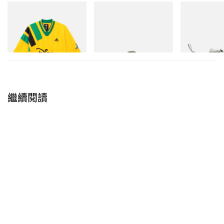
adidas，現正尋求嚴厲裁決。品牌已就遭洩露的
adidas Originals
Merrell 1TRL
Merrell 1TRL
CAD 設計向美國版權局登記版權，並追討實際損
Adidas Originals X Brain
Merrell 1TRL X Perks And
Merrell 1TRL X
Dead Disney Football Jersey
Mini Hydro Next Gen Moc
Mini Cham Sto
失、不當得利，以及每宗蓄意侵權最高可達 150,000
TEX®
立即購入
立即購入
美元的法定賠償。除這些隨時累積至 7 位數的鉅額金
立即購入
錢賠償外，adidas 亦要求法院頒布永久禁制令，禁止
Sole Retriever
日後再發佈任何未公開的專有設計。
繼續閱讀
Adidas suing Sole Retriever over leaks, alleging
they attempted to extort Adidas for preferential
access to product info.
The email in the screenshot is unlike anything you’ll
see in the corporate world, to put it nicely. It’s
probably the entire reason the lawsuit was filed.
https://t.co/fxMMuMijc1
— sockjig (@sockjig)
March 15, 2026