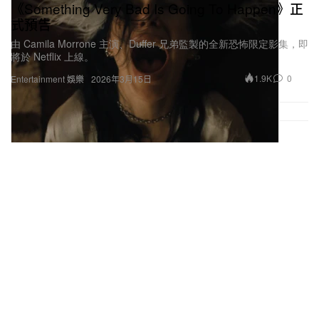
《Something Very Bad Is Going To Happen》正
式預告
由 Camila Morrone 主演、Duffer 兄弟監製的全新恐怖限定影集，即
將於 Netflix 上線。
1.9K
0
Entertainment 娛樂
2026年3月15日