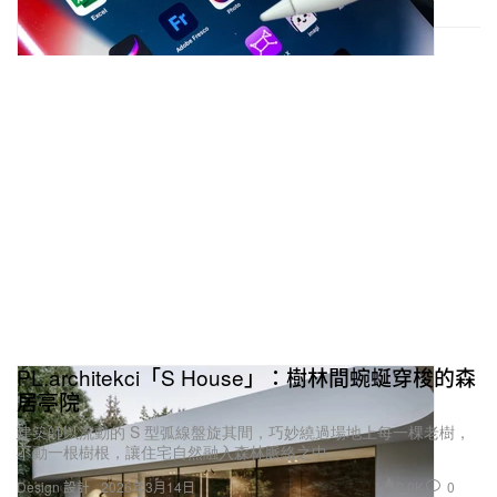
PL.architekci「S House」：樹林間蜿蜒穿梭的森
居亭院
建築師以流動的 S 型弧線盤旋其間，巧妙繞過場地上每一棵老樹，
不動一根樹根，讓住宅自然融入森林脈絡之中。
2.0K
0
Design 設計
2026年3月14日