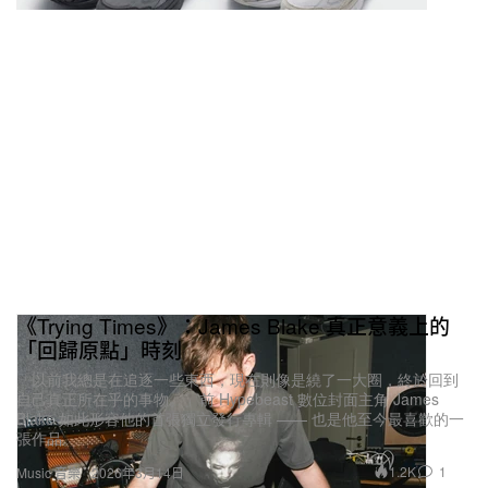
《Trying Times》：James Blake 真正意義上的
「回歸原點」時刻
「以前我總是在追逐一些東西，現在則像是繞了一大圈，終於回到
自己真正所在乎的事物。」前 Hypebeast 數位封面主角 James
Blake 如此形容他的首張獨立發行專輯 —— 也是他至今最喜歡的一
張作品。
1.2K
1
Music 音樂
2026年3月14日