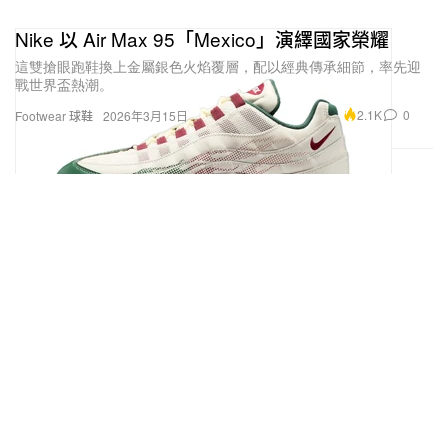
Nike 以 Air Max 95「Mexico」演繹國家榮耀
這雙搶眼跑鞋換上金屬銀色火焰覆層，配以經典傳承細節，率先迎
戰世界盃熱潮。
2.1K
0
Footwear 球鞋
2026年3月15日