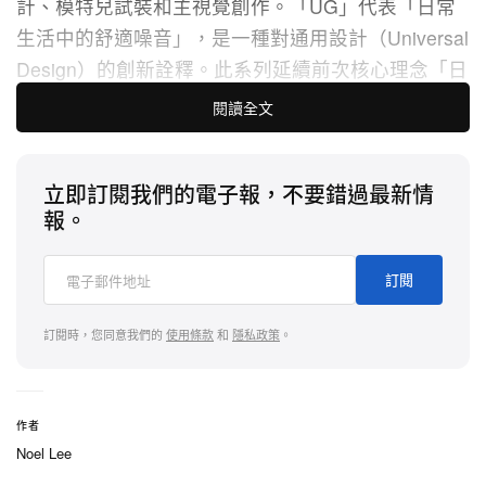
計、模特兒試裝和主視覺創作。「UG」代表「日常
生活中的舒適噪音」，是一種對通用設計（Universal
Design）的創新詮釋。此系列延續前次核心理念「日
常生活中的舒適噪音」，以「SILENT/NOISE」為關
閱讀全文
鍵字，特色在於充滿趣味性的設計和自由奔放的造
型，為日常生活中的穿搭帶來一點愉悅又刺激的驚喜
立即訂閱我們的電子報，不要錯過最新情
感。
報。
此次雙方共推出 27 款商品，分兩彈販售，第一彈將
於 3 月 14 日上市，將 GU 的經典單品重新用充滿趣
訂閱
味的方式詮釋，以 UNDERCOVER 獨特的「獠牙迷
訂閱時，您同意我們的
使用條款
和
隱私政策
。
彩」圖案，及內外翻轉和剪裁設計等創新元素，提供
更多元的單品，如印花上衣、工裝褲和府綢襯衫。此
外，這次更推出一系列原創的產品，如使用共同合作
作者
開發的新材質製作的寬鬆套裝，及由高橋先生親自繪
Noel Lee
製的圖像，以虛構的 「Noise Burger Shop」漢堡店