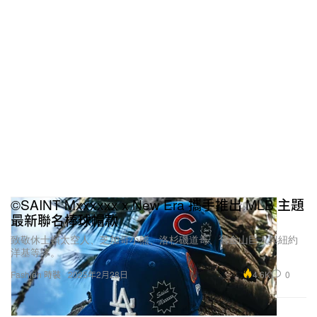
©SAINT Mxxxxxx x New Era 攜手推出 MLB 主題
最新聯名棒球帽款
致敬休士頓太空人、芝加哥小熊、洛杉磯道奇、舊金山巨人與紐約
洋基等隊。
4.6K
0
Fashion 時裝
2025年2月28日