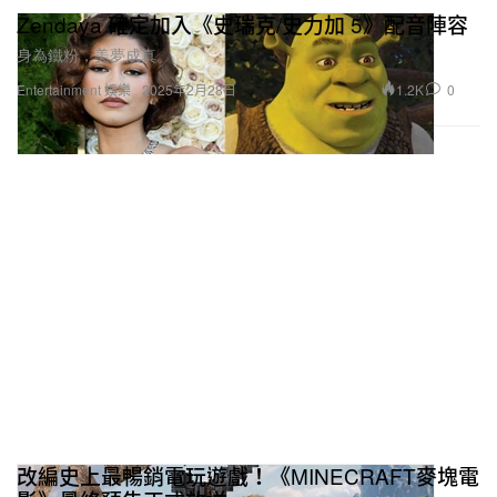
Zendaya 確定加入《史瑞克/史力加 5》配音陣容
身為鐵粉，美夢成真。
1.2K
0
Entertainment 娛樂
2025年2月28日
改編史上最暢銷電玩遊戲！《MINECRAFT麥塊電