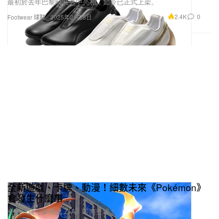
最初於去年巴黎時裝秀中亮相，如今已正式上架。
2.4K
0
Footwear 球鞋
2025年2月28日
全新遊戲、卡牌、動漫！細數未來《Pokémon》
會發生什麼事
全新《寶可夢傳說 Z-A》即將登場！