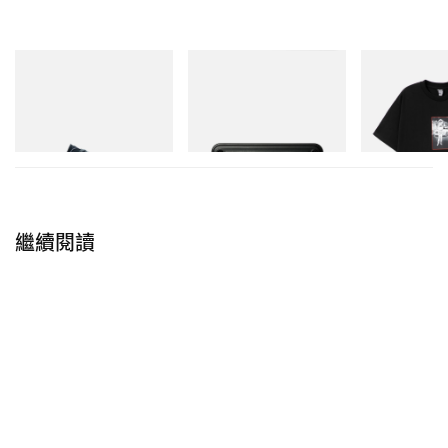
在 Instagram 查看這則貼文
Puma
Mastermind World
INITIAL
Speedcat Once-A-Year
Mastermind World X Toyo
BILLIONAIRE 
Steel T-192 Black Steel
INITIAL D COT
立即購入
Toolbox
#1
立即購入
立即購入
繼續閱讀
GU(ジーユー)（@gu_global）分享的貼文
相關報導