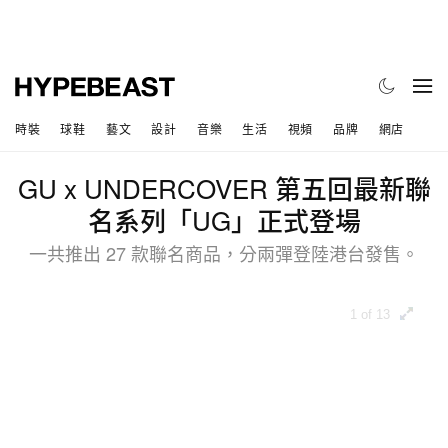
時裝
球鞋
藝文
設計
音樂
生活
視頻
品牌
網店
GU x UNDERCOVER 第五回最新聯
名系列「UG」正式登場
一共推出 27 款聯名商品，分兩彈登陸港台發售。
1 of 13