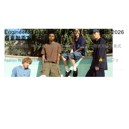
>
Gucci 2025 最新秋冬男女時裝大秀正式登陸米蘭時
裝週
>
正式登陸美國！BEAMS 即將於洛杉磯開設最新
Engineered Garments 攜手 GU 回歸 推出 2026
Pop-Up 店鋪
春夏聯乘系列
第二波合作以「New American Riviera」為主題，帶來升級版美式
>
丹寧、斜紋軟呢與塗鴉！Diesel 2025 秋冬大秀以
度假風單品。
解構風格掀起派對狂潮
5.3K
0
Fashion 時裝
2026年3月26日