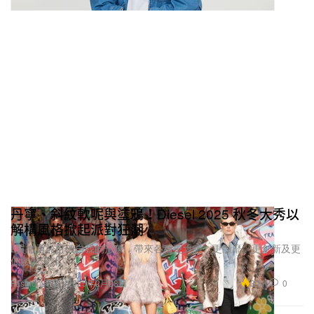
丹寧、斜紋軟呢與塗鴉！Diesel 2025 秋冬大秀以
解構風格掀起派對狂潮
L貫徹勇於打破自我的形象，帶來各種更大膽、更頹靡、更創新及更
低腰的設計。
3.8K
0
Fashion 時裝
2025年2月28日