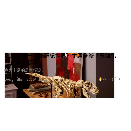
LEGO 推出《侏羅紀世界》主題全新「暴龍化
石」積木套裝
魄力十足的居家擺設。
22.5K
0
Design 設計
2025年2月27日