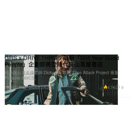
GRS x DRIVETHRU® 最新「Shit Year Good
People」企劃即將登陸代官山蔦屋書店
同步展出著名攝影師 Dicky Ma 最新 Time Attack Project 座駕
Porsche 968CS。
4.7K
0
Fashion 時裝
2025年2月27日