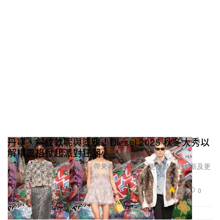
丹寧、斜紋軟呢與塗鴉！Diesel 2025 秋冬大秀以
解構風格掀起派對狂潮
L貫徹勇於打破自我的形象，帶來各種更大膽、更頹靡、更創新及更
低腰的設計。
3.8K
0
Fashion 時裝
2025年2月28日