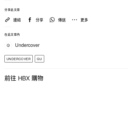
為特色；第二彈也將於 4 月下旬在全台實體店舖及網
分享此文章
路商店開賣。
連結
分享
傳送
更多
最後，今年秋天「UG」系列也預計推出秋冬單品，
有興趣的讀者們
點此
即可一覽與高橋盾的設計師訪
在此文章內
談。
Undercover
UNDERCOVER
GU
前往 HBX 購物