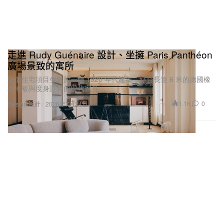
走進 Rudy Guénaire 設計、坐擁 Paris Panthéon
廣場景致的寓所
這個住宅項目坐落於一幢 1920 年代建築，結合長達 6 米的德國橡
木地板與度身訂製的現代家具。
1.1K
0
Design 設計
2026年7月24日