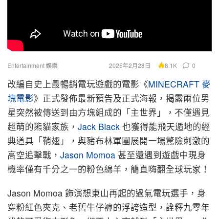
Entertainment 娛樂
2025年2月28日
0
8.1K
改編自史上最暢銷電玩遊戲的電影《
MINECRAFT 麥
塊電影
》正式發佈最新預告及正式海報，
揭露兩位男
星突然被傳送到由方塊組成的「主世界」，
不僅遇見
超萌的熊貓家族，
Jack Black
也獲得能飛天遁地的經
典道具「鞘翅」，
與豬布林軍團展開一場驚險刺激的
高空追擊戰，
Jason Momoa
甚至還遇到遊戲中現身
機率僅有千分之一的粉色綿羊，
簡直嗨翻全球玩家！
Jason Momoa 飾演想東山再起的過氣電玩選手，身
穿粉紅色夾克、老舊牛仔褲的浮誇造型，詮釋九零年