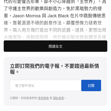
代的可愛復古形象，卻不小心穿越到「主世界」。為
了守護主世界的歡樂與創造力，免於黑暗勢力的侵
害，Jason Momoa 與 Jack Black 在片中跳脫傳統思
維，靠著源源不絕的創意作法，顛覆想像力拯救世
界。兩人用方塊打造出不同的武器、道具，更想出用
水桶著陸、用鞘翅飛翔、用炸藥迎擊夜晚骷髏等各種
腦洞大開的方法，齊心迎戰黑暗勢力的豬布林軍團！
閱讀全文
本片改編自稱霸遊戲史上銷量最高的電玩
立即訂閱我們的電子報，不要錯過最新情
《Minecraft》，遊戲將整個世界都變成方塊狀的元
報。
素，並以超乎想像的高自由度著稱，電影也完美結合
這些特色，打造出沉浸感十足的方塊世界，光看主角
訂閱
們在主世界遨遊探險，就讓全球玩家欣喜若狂。電影
讓可愛的方塊造型動物躍上大銀幕，包含狼、羊駝、
訂閱時，您同意我們的
使用條款
和
隱私政策
。
蜜蜂、熊貓，又萌又 Q 的外型十分討人喜愛，而遊
戲玩家又愛又恨的雞騎士（小殭屍與雞的組合搭檔）