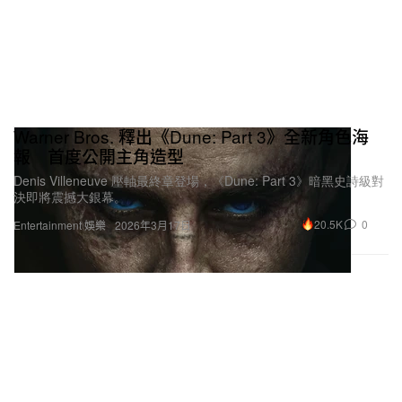
Warner Bros. 釋出《Dune: Part 3》全新角色海
報 首度公開主角造型
Denis Villeneuve 壓軸最終章登場，《Dune: Part 3》暗黑史詩級對
決即將震撼大銀幕。
20.5K
0
Entertainment 娛樂
2026年3月17日