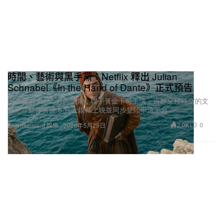
時間、藝術與黑手黨：Netflix 釋出 Julian
Schnabel《In the Hand of Dante》正式預告
由 Oscar Isaac 分飾雙角，聯手黃金卡司主演，這部穿梭時空的文
學犯罪鉅作將於 6 月大銀幕上映並同步登陸串流平台。
2.0K
0
Entertainment 娛樂
2026年5月29日