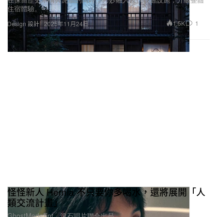
住宿體驗。
1.5K
1
Design 設計
2025年11月24日
怪怪新人 Hernia 不只要你多喝水，還將展開「人
類交流計畫」
GhostModeEnt、滾石唱片聯合出品。