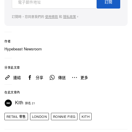
訂閱
由 Fieg 主理的首間獨立餐廳，進一步凸顯其全方位
生活方式佈局。
訂閱時，您同意我們的
使用條款
和
隱私政策
。
作者
Hypebeast Newsroom
分享此文章
連結
分享
傳送
更多
在此文章內
Kith
排名 21
RETAIL 零售
LONDON
RONNIE FIEG
KITH
在 Instagram 查看這則貼文