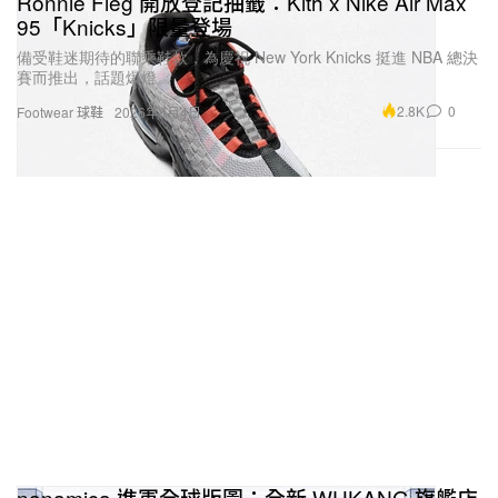
Ronnie Fieg 開放登記抽籤：Kith x Nike Air Max
95「Knicks」限量登場
備受鞋迷期待的聯乘鞋款，為慶祝 New York Knicks 挺進 NBA 總決
賽而推出，話題爆燈。
2.8K
0
Footwear 球鞋
2026年6月4日
nanamica 進軍全球版圖：全新 WUKANG 旗艦店