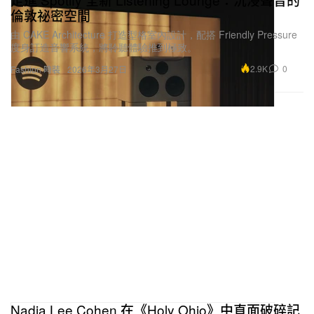
倫敦祕密空間
由 CAKE Architecture 打造型格室內設計，配搭 Friendly Pressure
度身訂造音響系統，將聆聽體驗推到極致。
2.9K
0
Fashion 時裝
2026年3月27日
Nadia Lee Cohen 在《Holy Ohio》中直面破碎記