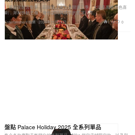
「最搞笑饒舌歌手」回歸送上火力全開第二季，大玩高風格黑色喜
劇，犀利拆解悲傷、身份認同與成功的荒謬日常。
1.1K
0
Entertainment 娛樂
2025年11月24日
盤點 Palace Holiday 2025 全系列單品
集合各款應對天氣變化的造型單品、Nike 指定店鋪限定款，以及與