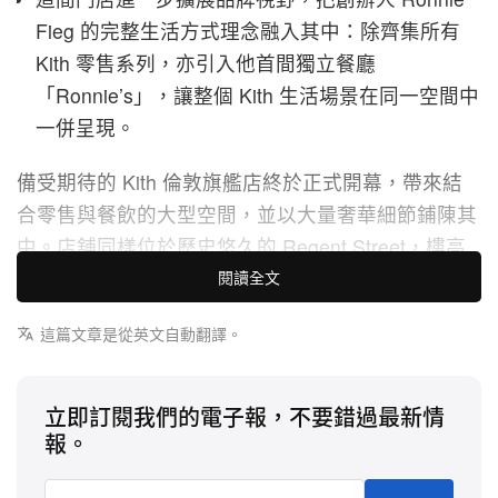
Fieg 的完整生活方式理念融入其中：除齊集所有
Kith 零售系列，亦引入他首間獨立餐廳
「Ronnie’s」，讓整個 Kith 生活場景在同一空間中
一併呈現。
備受期待的 Kith 倫敦旗艦店終於正式開幕，帶來結
合零售與餐飲的大型空間，並以大量奢華細節鋪陳其
中。店舖同樣位於歷史悠久的 Regent Street，樓高
兩層，是 Kith 在英國的首個常設據點。
閱讀全文
這裡不止是一間店，而是 Kith 持續延伸品牌願景的
這篇文章是從英文自動翻譯。
最新落點——近年正是這套藍圖，推動品牌陸續進駐
日本及多個美國大城市。倫敦旗艦店完整呈現 Kith
立即訂閱我們的電子報，不要錯過最新情
體驗，涵蓋男裝、女裝、童裝，以及多品牌球鞋與配
報。
飾選品；同時迎來品牌軟雪糕吧「Kith Treats」英國
首度登場，加上以 New York City 餐飲文化為靈感、