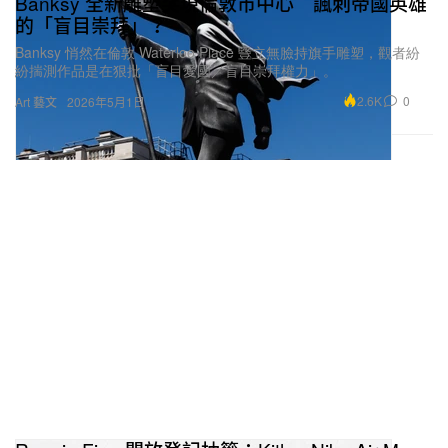
Banksy 全新雕塑突現倫敦市中心 諷刺帝國英雄
細節。
的「盲目崇拜」？
Banksy 悄然在倫敦 Waterloo Place 豎立無臉持旗手雕塑，觀者紛
緊貼 Hypebeast，掌握時尚產業最新洞察。
紛揣測作品是在狠批「盲目愛國／盲目崇拜權力」。
2.6K
0
Art 藝文
2026年5月1日