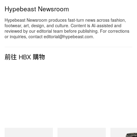
Hypebeast Newsroom
Hypebeast Newsroom produces fast-turn news across fashion,
footwear, art, design, and culture. Content is AI-assisted and
reviewed by our editorial team before publishing. For corrections
or inquiries, contact editorial@hypebeast.com.
前往 HBX 購物
由 Kith（@kith）分享的貼文
值得一提的是，整體設計工程絕非易事，正如創辦人
Ronnie Fieg 向
BoF
表示：「最重要的是，我們能在
每一間新店的空間上投入極高的細節關注，而我相
信，倫敦是當中做得最好的一家。」由於大樓本身具
Butter Goods
Butter Goods
Butter Goods
歷史價值，設計與施工過程中必須維持建築原貌。品