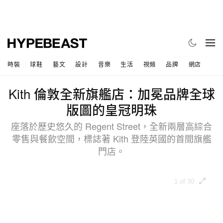
時裝
球鞋
藝文
設計
音樂
生活
視頻
品牌
網店
Kith 倫敦全新旗艦店：加冕品牌全球
版圖的皇冠明珠
座落於歷史悠久的 Regent Street，全新兩層高綜合
零售與餐飲空間，標誌著 Kith 登陸英國的首間旗艦
門店。
1 of 30