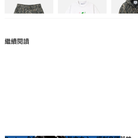
Work Shorts
Paint Tee
Insulated Work 
牌與 Porto Architecture 的 Ben Porto 合作，保留了
立即購入
立即購入
立即購入
包括 1920 年代外牆弧形窗玻璃在內的多項歷史細
節。
室內設計則延續 Fieg 近年於多間旗艦店推動的高級
繼續閱讀
美學，包括於去年同期開幕的 Chicago 店。空間以白
橡木木作與人字形橡木地板為基調，配以 Crystal
Tiffany marble、Estremoz marble 與 Pentelikon
marble 等多款雲石細節；而對音響迷而言，樓下一
層更配置與 McIntosh 合作打造的頂級 McIntosh 音響
系統，被形容為「歷來所有旗艦店之中最先進的聲音
設備」。
配合新店啟用，Kith 同步推出
「Kith London」服飾
與配飾系列
，於線上商店及實體門店發售。讀者可翻
看上方圖輯，更近距離細看店內令人印象深刻的空間