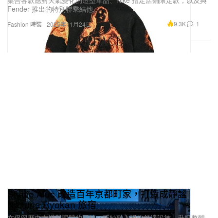
Fender 推出的特別聯乘結他。
9.3K
1
Fashion 時裝
2025年11月24日
Studio Aluc 改造百年京都町家，打造成靜謐
Nazuna Ryokan 旅宿
在保留歷史木構與泥牆的同時，巧妙融入現代舒適設施，升級整體