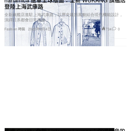
登陸上海武康路
全新旗艦店進駐上海武康路，以歷史建築風貌結合現代機能設計，
演繹日系都會日常風格。
734
0
Fashion 時裝
2026年3月4日
走進 Spotify 全新 Listening Lounge：沉浸聲音的