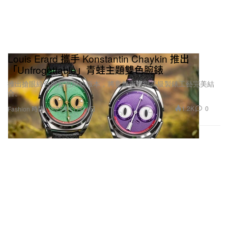
Louis Erard 攜手 Konstantin Chaykin 推出
「Unfrogettable」青蛙主題雙色腕錶
推出搶眼綠色與紫色兩款版本，將童趣表情與高級製錶工藝完美結
合。
1.2K
0
Fashion 時裝
2025年11月24日