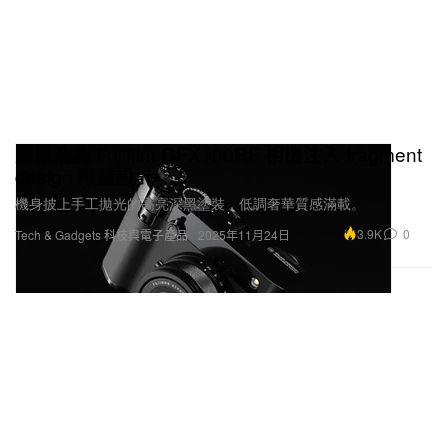
藤原浩為 Fujifilm GFX100RF 相機注入 fragment
design 限量設計
機身披上手工拋光的高亮深黑塗裝，低調奢華質感滿載。
3.9K
0
Tech & Gadgets 科技與電子產品
2025年11月24日