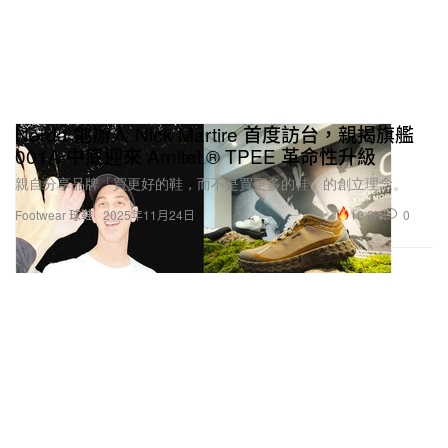
Norda 創辦人 Nick Martire 首度訪台，親揭旗艦
001A 中底迎來 Arnitel ® TPEE 革命性升級
親自分享品牌「買更好的鞋，而不是買更多的鞋」的創立理念。
10.2K
0
Footwear 球鞋
2025年11月24日