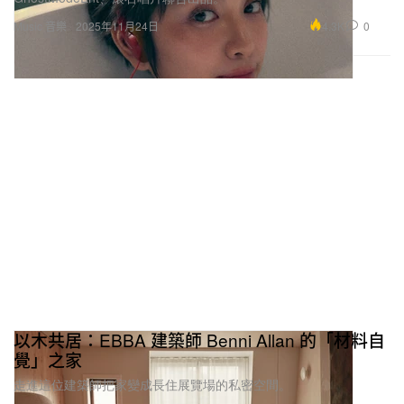
4.3K
0
Music 音樂
2025年11月24日
以木共居：EBBA 建築師 Benni Allan 的「材料自
覺」之家
走進這位建築師把家變成長住展覽場的私密空間。