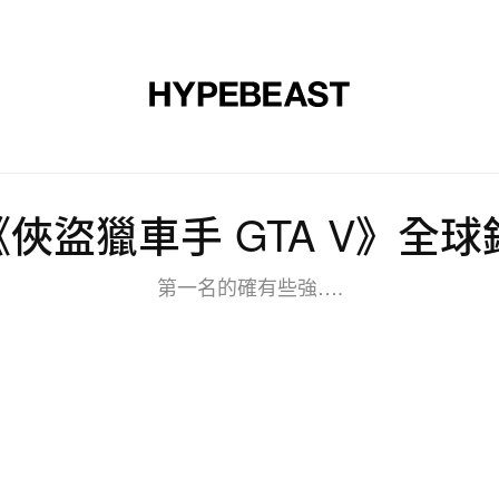
裝
球鞋
藝文
設計
音樂
生活
視頻
品牌
俠盜獵車手 GTA V》全球銷
第一名的確有些強….