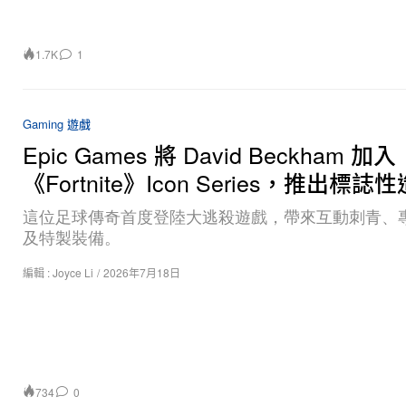
1.7K
1
Gaming 遊戲
Epic Games 將 David Beckham 加入
《Fortnite》Icon Series，推出標誌
這位足球傳奇首度登陸大逃殺遊戲，帶來互動刺青、
及特製裝備。
編輯 :
Joyce Li
/
2026年7月18日
734
0