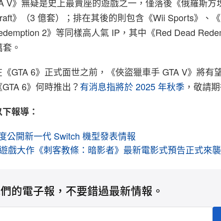
TA V》無疑是史上最賣座的遊戲之一，僅落後《俄羅斯方塊
raft》（3 億套）；排在其後的則包含《Wii Sports》、
edemption 2》等同樣高人氣 IP，其中《Red Dead Redem
 萬套。
《GTA 6》正式面世之前，《俠盜獵車手 GTA V》將有
GTA 6》何時推出？
有消息指將於 2025 年秋季
，敬請期
以下報導：
o 首度公開新一代 Switch 機型發表情報
t 年度遊戲大作《刺客教條：暗影者》最新電影式預告正式來
我們的電子報，不要錯過最新情報。