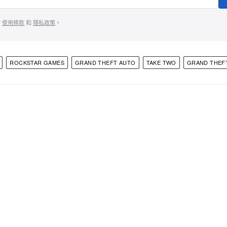
的
使用條款
和
隱私政策
。
ROCKSTAR GAMES
GRAND THEFT AUTO
TAKE TWO
GRAND THEFT