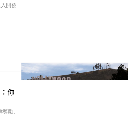
預購：你
有咩獎勵、