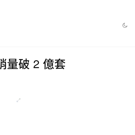
網店
量破 2 億套