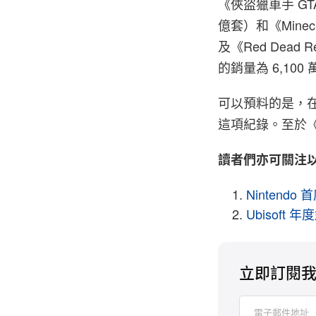
《俠盜獵車手 G
億套）和《Minec
及《Red Dead R
的銷量為 6,100
可以預料的是，在
這項紀錄。至於《
讀者們亦可關注
Nintend
Ubisof
立即訂閱