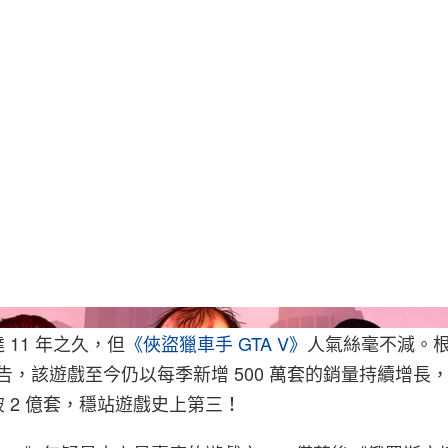
 11 年之久，但
《俠盜獵車手 GTA V》
人氣絲毫不減。
最新報告，該遊戲至今仍以每季新增 500 萬套的銷量持續增
 2 億套，穩站遊戲史上第三！