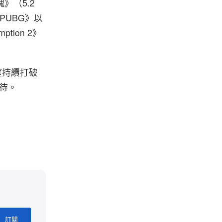
》（5.2
《PUBG》以
ption 2》
望持續打破
待。
襲
訂閱