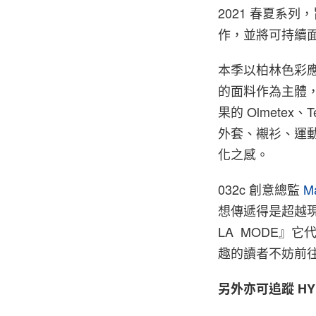
2021 春夏系
作，並將可持續
本季以柏林色彩
的面料作為主體，
果的 Olmetex
外套、襯衫、運
化之感。
032c 創意總監
M
想傳遞得是超越現
LA
MODE』它代
趣的讀者不妨前
另外亦可追蹤 HYP