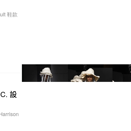
lt 鞋款
.C. 設
rrison