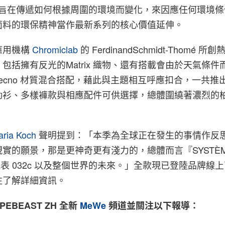
列，旨在傳遞如何根據周圍的環境而變化，來因應任何環境
面料的環保精神當作最新系列的核心價值延伸。
應用機構
Chromiclab
的
FerdinandSchmidt-Thomé 
包括擁有反光的Matrix 織物、還有搭載會由於天氣條件
、Tecno 材質混合搭配，藉此與主題相互呼應扣合，一共推出 T
動衫、多樣褲款與相應配件可供選擇，總體圍繞著濃烈的
aria Koch
聲明提到
：「本季為全球正在發生的事情作反
實的願景，那是更神奇更有淺力的，總體而言『SYSTÈM
表 032c 以及整個世界的未來。
」全款現已登陸品牌線上
往了解詳細資訊。
EBEAST ZH 全新
MeWe
頻道並關注以下報導：