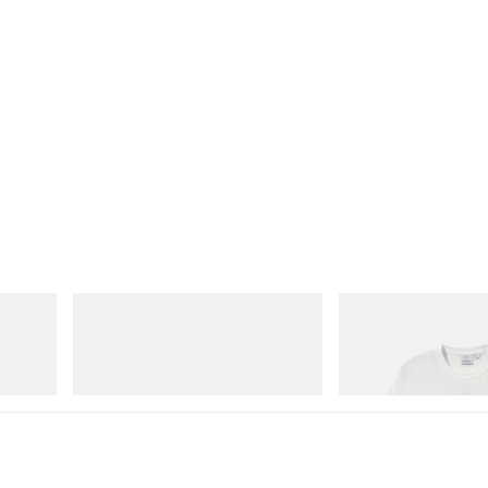
Merrell 1TRL
Gramicci
Merrell 1TRL X Perks And Mini Cham
Vase Tee
Storm GORE-TEX®
立即購入
立即購入