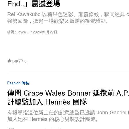
End..」震撼登場
Rei Kawakubo 以糖果色迷彩、顛覆條紋，聯同經典 cu
強勢回歸，掀起一場歡樂又叛逆的視覺騷動。
編輯 :
Joyce Li
/
2026年6月27日
1.4K
0
Fashion 時裝
傳聞 Grace Wales Bonner 延攬前 A.P
計總監加入 Hermès 團隊
有報導指這位新上任的創意總監已邀請 John‑Gabriel Ha
加入她在 Hermès 的核心男裝設計團隊。