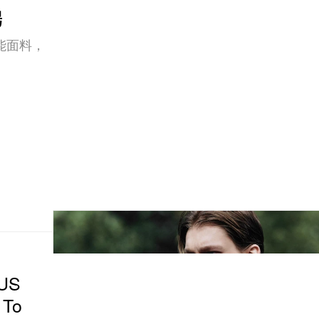
場
能面料，
US
 To