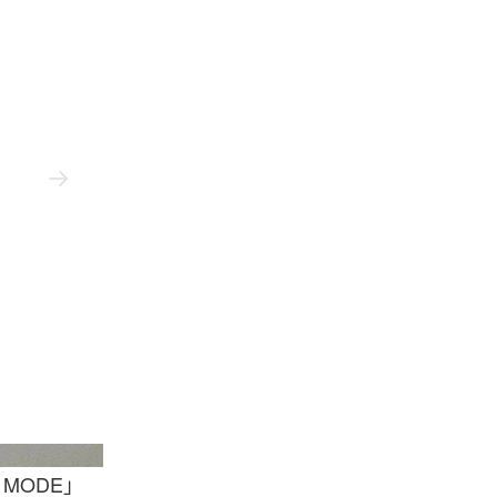
on Gumppenberg
A
MODE」