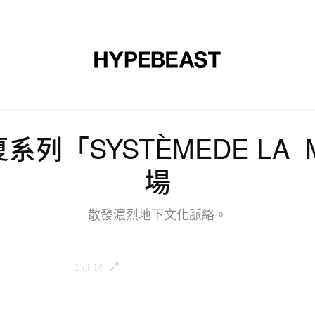
裝
球鞋
藝文
設計
音樂
生活
視頻
品牌
 春夏系列「SYSTÈMEDE L
場
散發濃烈地下文化脈絡。
1 of 14