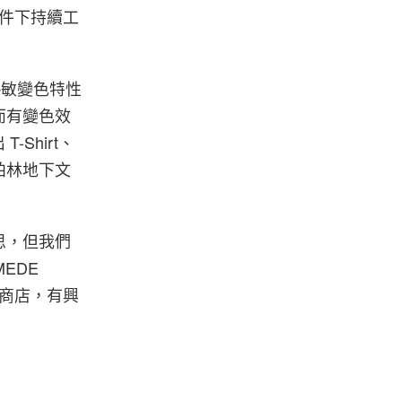
條件下持續工
所創熱敏變色特性
而有變色效
-Shirt、
柏林地下文
思，但我們
EDE
商店，有興