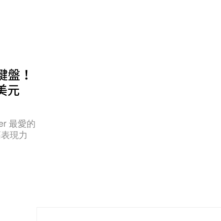
的鍵盤！
 美元
er 最愛的
高表現力