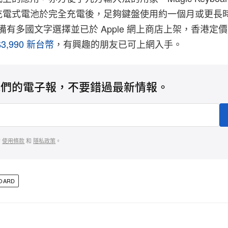
充電式電池於完全充電後，足夠鍵盤使用約一個月或更長
oard 備有多國文字選擇並已於 Apple 網上商店上架，香港定
$3,990 新台幣
，有興趣的朋友已可上網入手。
我們的電子報，不要錯過最新情報。
的
使用條款
和
隱私政策
。
BOARD