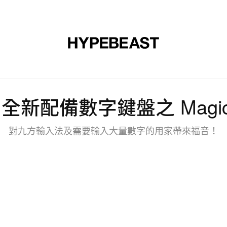
裝
球鞋
藝文
設計
音樂
生活
視頻
品牌
出全新配備數字鍵盤之 Magic 
對九方輸入法及需要輸入大量數字的用家帶來福音！