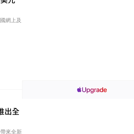
，於美國網上及
回歸推出全
，帶來全新