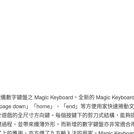
字鍵盤之 Magic Keyboard。全新的 Magic Keyboar
、「page down」「home」、「end」等方便用家快速捲
於遊戲的全尺寸方向鍵。每個按鍵下的剪刀式結構，能夠
鍵過程，並帶來纖薄外形。而新增的數字鍵盤亦非常適合
的應用，亦方便了九方輸入法的用家。Magic Keyboar