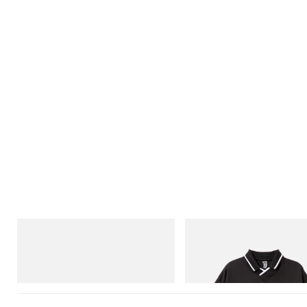
Puma
INITIAL
Speedcat Once-A-Year
Billionaire Boys Club X Initial D
Shirt
立即購入
立即購入