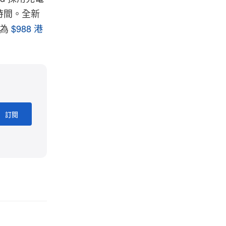
時間。全新
價為
$988 港
訂閱