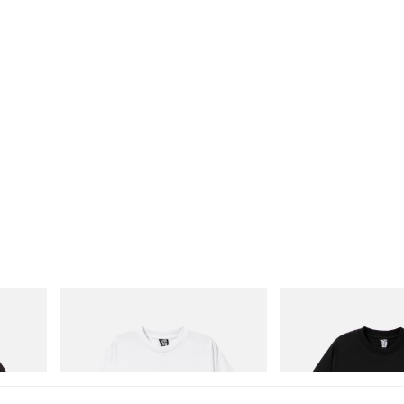
INITIAL
INITIAL
 Game
Billionaire Boys Club X Initial D Cotton T-
BILLIONAIRE BOYS CLUB
Shirt 3
COTTON T-SHIRT #1
立即購入
立即購入