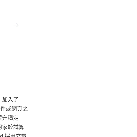
d 加入了
動文件或網頁之
提升穩定
用家於試算
d 採用充電