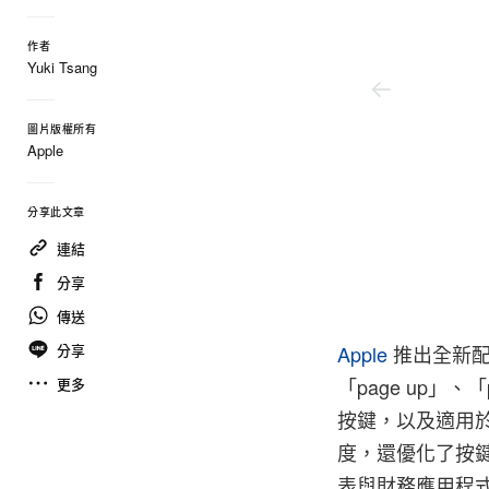
作者
Yuki Tsang
圖片版權所有
Apple
分享此文章
連結
分享
傳送
分享
Apple
推出全新配備數
「page up」
更多
按鍵，以及適用
度，還優化了按
表與財務應用程式上