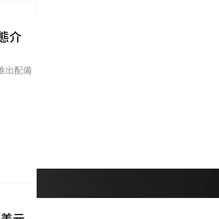
動態介
備推出配備
 美元