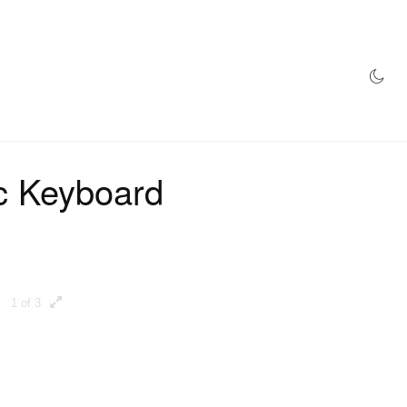
網店
Keyboard
1 of 3