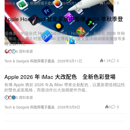
1.6K
0
Tech & Gadgets 科技與電子產品
2026年3月14日
Apple HomePad 智能家居中樞傳 2026 年秋季登
場
盛傳多時的混合式 HomePod+iPad「HomePad」有望在 2026 年秋
季推出，配備 7 吋螢幕、Siri 主導操控，並支援掛牆或檯面擺放等多
種安裝方式。
6 資料來源
1.1K
0
Tech & Gadgets 科技與電子產品
2026年3月11日
Apple 2026 年 iMac 大改配色 全新色彩登場
有傳 Apple 將於 2026 年為 iMac 帶來全新配色，以重新塑造標誌性
的雙色桌面風格，而毋須作出大規模硬件升級。
5 資料來源
0
0
Tech & Gadgets 科技與電子產品
2026年3月9日