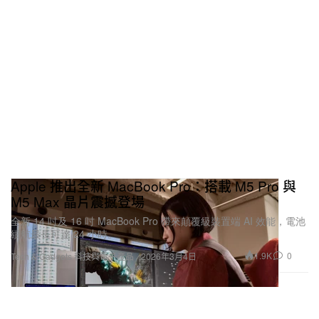
Apple 推出全新 MacBook Pro：搭載 M5 Pro 與
M5 Max 晶片震撼登場
全新 14 吋及 16 吋 MacBook Pro 帶來顛覆級裝置端 AI 效能，電池
續航最長可達 24 小時。
1.9K
0
Tech & Gadgets 科技與電子產品
2026年3月4日