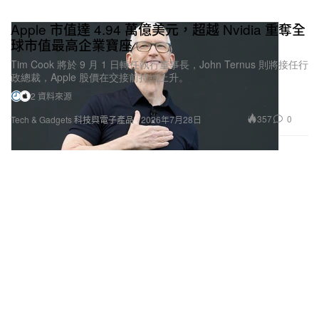
Apple 市值達 4.94 萬億美元，超越 Nvidia 重奪全
球市值最高企業寶座
Tim Cook 將於 9 月 1 日轉任執行董事長，John Ternus 則將接任行
政總裁，Apple 股價在交接前持續上升。
2 資料來源
357
0
Tech & Gadgets 科技與電子產品
2026年7月28日