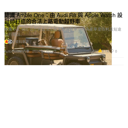
認識 Amble One：由 Audi R8 與 Apple Watch 設
計師打造的合法上路電動越野車
車重不足 450 公斤的合法上路電動越野車，專為豪華度假村及短途
出行而設。
2 資料來源
2.1K
0
Automotive 汽車
2026年7月23日