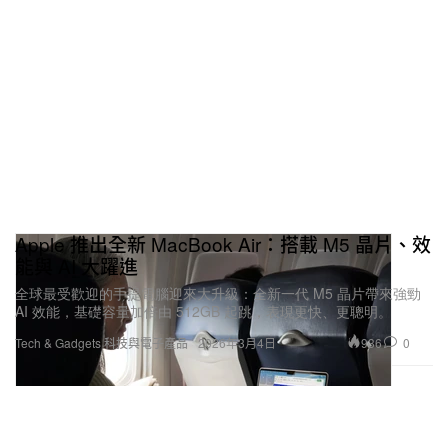
Apple 推出全新 MacBook Air：搭載 M5 晶片、效
能與 AI 大躍進
全球最受歡迎的手提電腦迎來大升級：全新一代 M5 晶片帶來強勁
AI 效能，基礎容量加倍由 512GB 起跳，表現更快、更聰明。
936
0
Tech & Gadgets 科技與電子產品
2026年3月4日