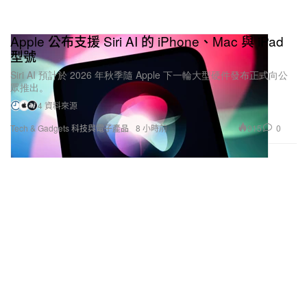
Apple 公布支援 Siri AI 的 iPhone、Mac 與 iPad
型號
Siri AI 預計於 2026 年秋季隨 Apple 下一輪大型硬件發布正式向公
眾推出。
4 資料來源
915
0
Tech & Gadgets 科技與電子產品
8 小時前