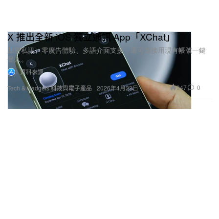
X 推出全新 iOS 獨立通訊 App「XChat」
加密私訊、零廣告體驗、多語介面支援，還可直接用現有帳號一鍵
登入。
1 資料來源
947
0
Tech & Gadgets 科技與電子產品
2026年4月23日