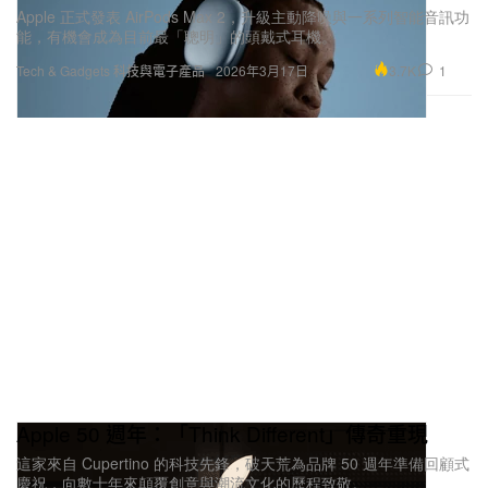
Apple 正式發表 AirPods Max 2，升級主動降噪與一系列智能音訊功
能，有機會成為目前最「聰明」的頭戴式耳機。
3.7K
1
Tech & Gadgets 科技與電子產品
2026年3月17日
Apple 50 週年：「Think Different」傳奇重現
這家來自 Cupertino 的科技先鋒，破天荒為品牌 50 週年準備回顧式
慶祝，向數十年來顛覆創意與潮流文化的歷程致敬。