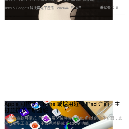
825
0
Tech & Gadgets 科技與電子產品
2026年3月16日
Apple 可摺式 iPhone 或採用近似 iPad 介面 主
打並排多工新體驗
傳聞指這款可摺式 iPhone 展開後將帶來近似 iPad 的操作介面，支
援並排多工處理，但不會完整搭載 iPadOS 功能。