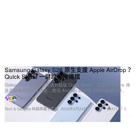
Samsung Galaxy S26 原生支援 Apple AirDrop？
Quick Share 一鍵跨平台傳檔
Galaxy S26 用戶現可透過升級版 Quick Share，直接向 iPhone 傳
送高解像度相片及檔案，實現 Android 與 iOS 之間的無縫分享。
3 資料來源
311
0
Tech & Gadgets 科技與電子產品
2026年3月24日