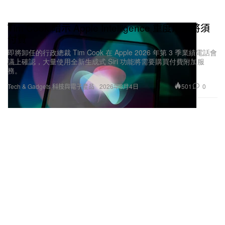
Tim Cook 暗示 Apple Intelligence 重度用家將須
付費
即將卸任的行政總裁 Tim Cook 在 Apple 2026 年第 3 季業績電話會
議上確認，大量使用全新生成式 Siri 功能將需要購買付費附加服
務。
501
0
Tech & Gadgets 科技與電子產品
2026年8月4日