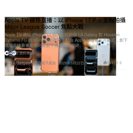
Apple TV 破格直播：以 iPhone 17 Pro 全程拍攝
Major League Soccer 焦點大戰
Apple TV 將以 iPhone 17 Pro 全程拍攝 LA Galaxy 對 Houston
Dynamo FC 的 all‑mobile 直播，配合 Apple Log 2 影片格式，創下
現場足球賽事首個此級數手機製作里程碑。
3 資料來源
549
0
Tech & Gadgets 科技與電子產品
2026年5月22日