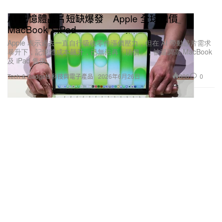
AI 記憶體晶片短缺爆發 Apple 全球加價
MacBook、iPad
Apple 表示過去一直自行吸收零件漲價壓力，但在 AI 帶動晶片需求
暴升下，記憶體成本飆升，已無法再「頂價」，被逼調高 MacBook
及 iPad 售價。
806
0
Tech & Gadgets 科技與電子產品
2026年6月26日