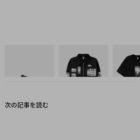
ALL-TIME record for a Jordan card❗️
More here:
https://t.co/VfcpG2gZTI
pic.twitter.com/Mm61se4Fjj
プーマ
INITIAL
INITIAL
— Bleacher Report (@BleacherReport)
June 3,
Speedcat Once-A-Year
Billionaire Boys Club X Initial
BILLIONAIRE 
D Cotton Jacket
INITIAL D COT
2024
今すぐ購入
#1
今すぐ購入
今すぐ購入
次の記事を読む