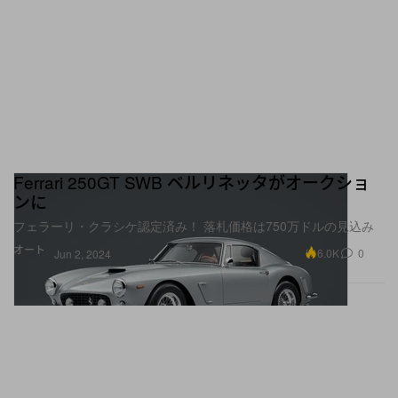
Ferrari 250GT SWB ベルリネッタがオークショ
ンに
フェラーリ・クラシケ認定済み！ 落札価格は750万ドルの見込み
オート
6.0K
0
Jun 2, 2024