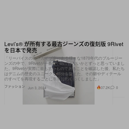
Levi’s® が所有する最古ジーンズの復刻版 9Rivet
を日本で発売
「リーバイスのアーカイブ室にある様々な1870年代のブルージー
ンズの中で、9Rivetが一番古いのではないかとずっと思っていまし
た。9Rivetが実際に最も古いものであることを確認した後、私たち
はデニムの歴史のユニークな部分を捉えた、その癖やディテール
のすべてを再現することに非常にわくわくしました」
ファッション
37.2K
0
Jun 3, 2024