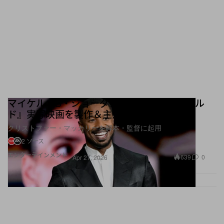
マイケル・B・ジョーダンが『バトルフィール
ド』実写映画を製作＆主演か
クリストファー・マッカリーを脚本・監督に起用
2 ソース
エンターテインメント
639
0
Apr 27, 2026