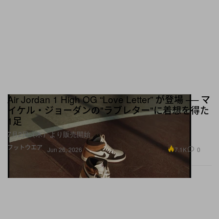
Air Jordan 1 High OG “Love Letter” が登場 ── マ
イケル・ジョーダンの"ラブレター"に着想を得た
1足
7月2日（木）より販売開始
フットウエア
7.1K
0
Jun 26, 2026