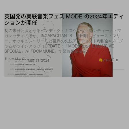
英国発の実験音楽フェス MODE の2024年エディ
ションが開催
初の来日公演となるベンディク・ギスケやヴァレンティーナ・マ
ガレッティのほか、INCAPACITANTS、坂田明、ピュース・マリ
ー、オッキュン・リーなど世界の先鋭アーティスト8組/全4プログ
ラムがラインアップ（UPDATE：「MODE 2024 EXCLUSIVE
SPECIAL」が『DOMMUNE』で緊急配信決定）
ミュージック
2.4K
0
May 31, 2024