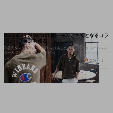
Champion が WIND AND SEA との初となるコラ
ボレーションを発表
熊⾕氏がスタイリング、撮影を担当したルックにはラッパー/シン
ガーのIOとモデルのNIKOを起用
ファッション
12.5K
0
Jun 3, 2024