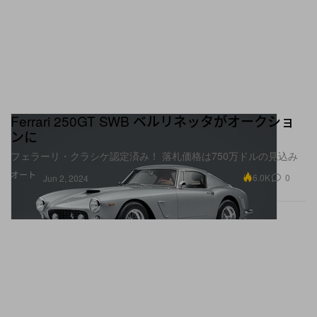
Ferrari 250GT SWB ベルリネッタがオークショ
ンに
フェラーリ・クラシケ認定済み！ 落札価格は750万ドルの見込み
オート
6.0K
0
Jun 2, 2024