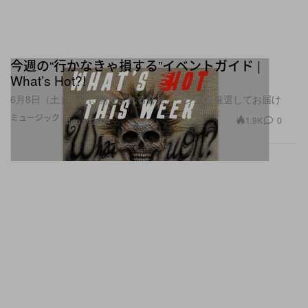
今週の“行かなきゃ損する”イベントガイド |
What’s Hot?!
6月8日（土）までに開催される必見イベントを厳選してお届け
ミュージック
1.9K
0
Jun 1, 2024