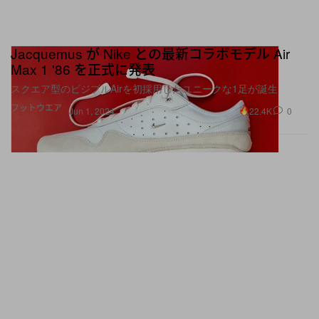
Jacquemus が Nike との最新コラボモデル Air
Max 1 '86 を正式に発表
スクエア型のビジブルAirを初採用したユニークな1足が誕生
フットウエア
22.4K
0
Jun 1, 2024