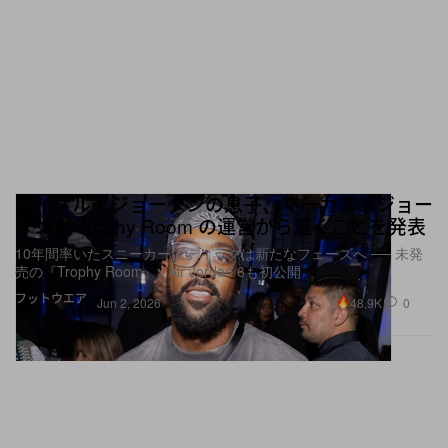
マイケル・ジョーダンの息子、マーカス・ジョー
ダンが Trophy Room の運営から退くことを発表
10年間率いたスニーカーブティックは新たなフェーズへ ── 未発
売の『Trophy Room』x Air Jordan 6も初公開
フットウエア
48.9K
0
Jun 2, 2026