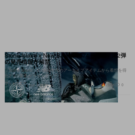
Stone Island x New Balance 574 Legacy 第2弾
の発売情報が解禁
〈Stone Island〉の1980年代のアーカイブアイテムから着想を得
た2つの新色がラインアップ
フットウエア
25.9K
0
Jun 3, 2024