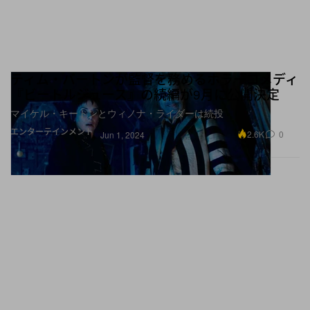
ティム・バートンが監督を務めるホラーコメディ
『ビートルジュース』の続編が9月に公開決定
マイケル・キートンとウィノナ・ライダーは続投
エンターテインメント
2.6K
0
Jun 1, 2024