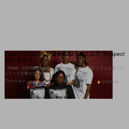
Patta x STÜSSY が最新のコラボとして “Respect
Tee” をリリース
〈Patta〉の共同創設者の亡き父 ハンプリー・リートフェルド・シ
ュミットを称えた1枚に
ファッション
13.7K
0
Jun 3, 2024