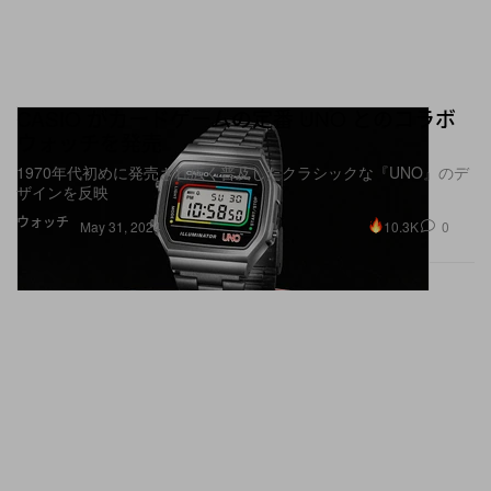
CASIO がカードゲームの定番 UNO とのコラボ
ウォッチを発売
1970年代初めに発売され広く普及したクラシックな『UNO』のデ
ザインを反映
ウォッチ
10.3K
0
May 31, 2024