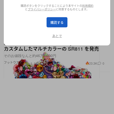
購読ボタンをクリックすることにより本サイトの
利用規約
と
プライバシーポリシー
に同意するものとします。
購読する
あとで
Salomon x COMME des GARÇONS が華やかに
カスタムしたマルチカラーの SR811 を発売
そのお値段なんと約46万6,000円
フットウエア
23.3K
0
Jun 3, 2024