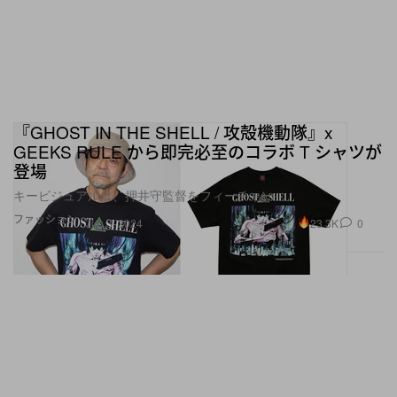
『GHOST IN THE SHELL / 攻殻機動隊』x
GEEKS RULE から即完必至のコラボ T シャツが
登場
キービジュアルは、押井守監督をフィーチャー
ファッション
23.3K
0
Jun 3, 2024