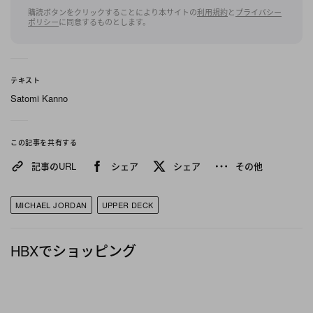
た、ゴールディンは「このカードの歴史的意義と重
購読ボタンをクリックすることにより本サイトの
利用規約
と
プライバシー
要性は言葉では言い表せない」と語り、 「これは間
ポリシー
に同意するものとします。
違いなく、これまでに作られたマイケル・ジョーダ
ンのカードのなかで最高かつ最も価値の高いカード
であり、最も求められているカードです」と付け加
テキスト
Satomi Kanno
えている。
ちなみに、先述した落札価格は、手数料込みの額で
この記事を共有する
あり、現時点でスポーツカードの最高落札額は、
記事のURL
シェア
シェア
その他
1952年に「Topps（トップス）」から売り出され、
2022年8月に1,260万ドル（約19億8,000万円）で落
MICHAEL JORDAN
UPPER DECK
札されたミッキー・マントル（Mickey Mantle）の
カードとなる。
HBXでショッピング
Michael Jordan autographed card sells for $2.9M,
via
@GoldinCo
🤯💰