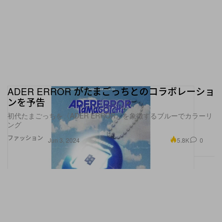
ADER ERROR がたまごっちとのコラボレーショ
ンを予告
初代たまごっちを〈ADER ERROR〉を象徴するブルーでカラーリ
ング
ファッション
5.8K
0
Jun 3, 2024