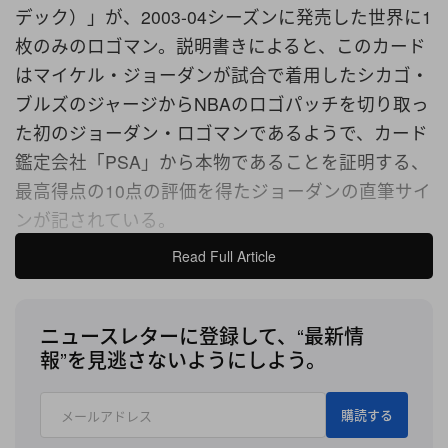
デック）」が、2003-04シーズンに発売した世界に1
枚のみのロゴマン。説明書きによると、このカード
はマイケル・ジョーダンが試合で着用したシカゴ・
ブルズのジャージからNBAのロゴパッチを切り取っ
た初のジョーダン・ロゴマンであるようで、カード
鑑定会社「PSA」から本物であることを証明する、
最高得点の10点の評価を得たジョーダンの直筆サイ
ンが記されている。
Read Full Article
『Goldin Auctions』の創業者兼CEOのケン・ゴール
ディン（Ken Goldin）は、このカードの価値につい
ニュースレターに登録して、“最新情
て「長らく行方不明（だったレアカードだ）」と言
報”を見逃さないようにしよう。
及。このカードがオークションに出品されたのは今
回が初めてで、2022年に「PSA」によって発見され
購読する
るまでその所在は明らかとなっていなかった。ま