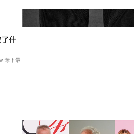
向說了什
Row 奪下最