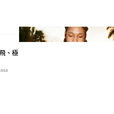
放飛、極
asa