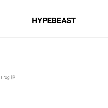
裝
球鞋
藝文
設計
音樂
生活
視頻
品牌
 Frog 眼