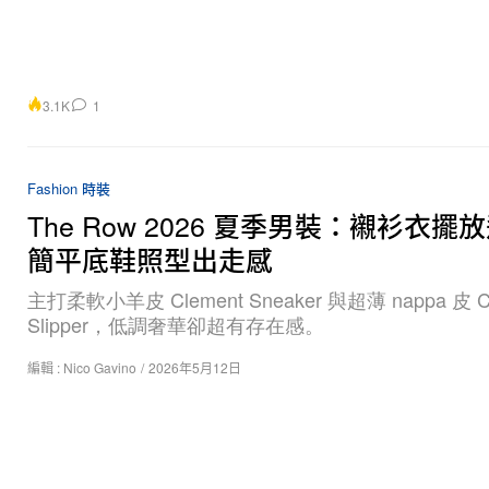
3.1K
1
Fashion 時裝
The Row 2026 夏季男裝：襯衫衣擺
簡平底鞋照型出走感
主打柔軟小羊皮 Clement Sneaker 與超薄 nappa 皮 C
Slipper，低調奢華卻超有存在感。
編輯 :
Nico Gavino
/
2026年5月12日