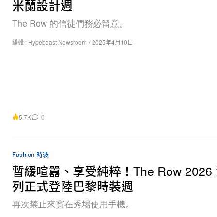
米蘭設計週
The Row 的信徒們務必留意。
編輯 :
Hypebeast Newsroom
/
2025年4月10日
5.7K
0
Fashion 時裝
暫緩喧囂、享受純粹！The Row 2026
列正式登陸巴黎時裝週
再次禁止來賓在秀場使用手機。