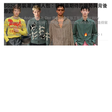
SS26 男裝潮流懶人包：我們最期待的趨勢與背後
原因
由 Jonathan Anderson 為 Dior 帶來的超寬版工裝褲，到 Willy
Chavarria 的華麗提花長褲，我們為你精選 SS26 伸展台上最值得留
意的男裝新風向。
16.1K
1
Fashion 時裝
2026年1月7日