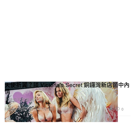
天使折翼？談 Victoria’s Secret 銅鑼灣新店箇中內
情
天使也可能飯碗不保？
9
0
Fashion 時裝
2018年7月18日