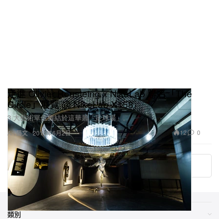
走進 Olivier Rousteing x NikeLab 聯名「The
Circle」展覽 @ NikeLab X158
3 大藝術單位集結於這華麗「足球場」。
12
0
Art 藝文
2016年6月2日
加載更多
類別