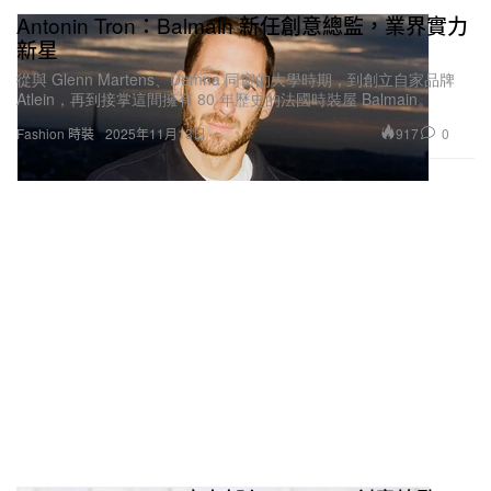
Antonin Tron：Balmain 新任創意總監，業界實力
新星
從與 Glenn Martens、Demna 同窗的大學時期，到創立自家品牌
Atlein，再到接掌這間擁有 80 年歷史的法國時裝屋 Balmain。
917
0
Fashion 時裝
2025年11月13日