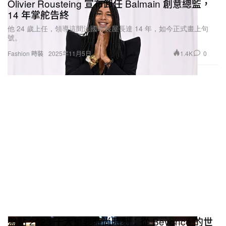
Olivier Rousteing 宣布卸任 Balmain 創意總監，
14 年掌舵告終
他 24 歲上任，領導這間法國時裝屋長達 14 年，如今正式畫上句
號。
1.4K
0
Fashion 時裝
2025年11月5日
盤點 2023 十大重要時尚時刻：從 Beyoncé 的世