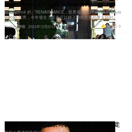
巡到 Pharrell 的 Louis Vuitton 首秀
從 Beyoncé 的「RENAISSANCE」世界巡演到 Pharrell 的 Louis
Vuitton 首秀，今年發生了眾多足以錄入時尚史冊的重大時刻。
3.9K
0
Fashion 時裝
2023年12月31日
50 套 Balmain 秀服於時裝週前遭搶匪劫車盜走