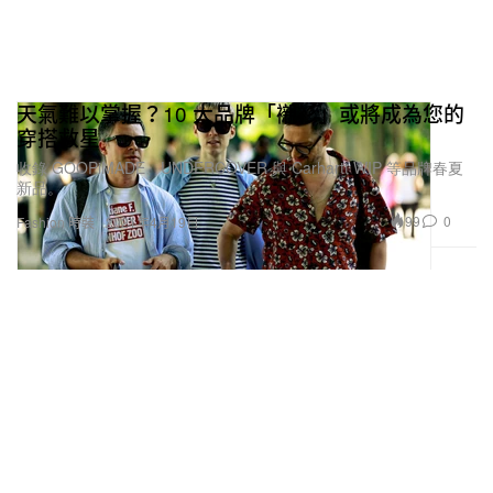
天氣難以掌握？10 大品牌「襯衫」或將成為您的
穿搭救星
收錄 GOOPiMADE、UNDERCOVER 與 Carhartt WIP 等品牌春夏
新品。
99
0
Fashion 時裝
2021年4月19日