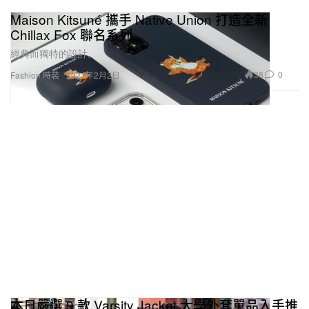
Maison Kitsuné 攜手 Native Union 打造全新
Chillax Fox 聯名系列
經典而獨特的設計。
38
0
Fashion 時裝
2021年2月2日
本日嚴選 9 款 Varsity Jacket 大學外套單品入手推