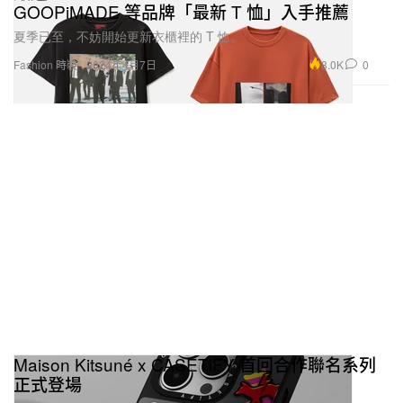
GOOPiMADE 等品牌「最新 T 恤」入手推薦
夏季已至，不妨開始更新衣櫃裡的 T 恤。
8.0K
0
Fashion 時裝
2024年4月7日
Maison Kitsuné x CASETiFY 首回合作聯名系列
正式登場