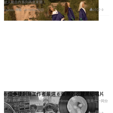
超人氣合作系列再度來襲！
35
0
Fashion 時裝
2019年6月5日
6 位多棲創意工作者嚴選 6 張務必收藏黑膠唱片
YETI OUT、水曜日のカンパネラ、Himm Wonn 等創意單位一同分
享自己的心頭好！
108
0