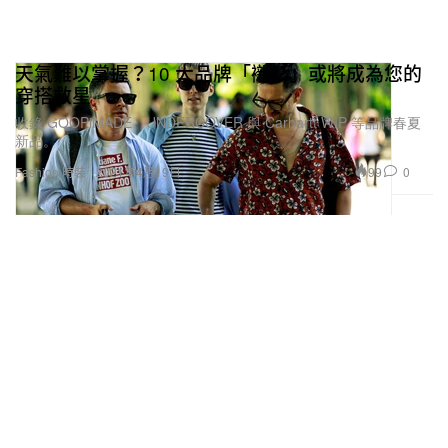
天氣難以掌握？10 大品牌「襯衫」或將成為您的
穿搭救星
收錄 GOOPiMADE、UNDERCOVER 與 Carhartt WIP 等品牌春夏
新品。
99
0
Fashion 時裝
2021年4月19日