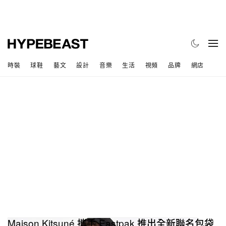
時裝
球鞋
藝文
設計
音樂
生活
視頻
品牌
網店
Maison Kitsuné 攜手 Eastpak 推出全新聯名包袋