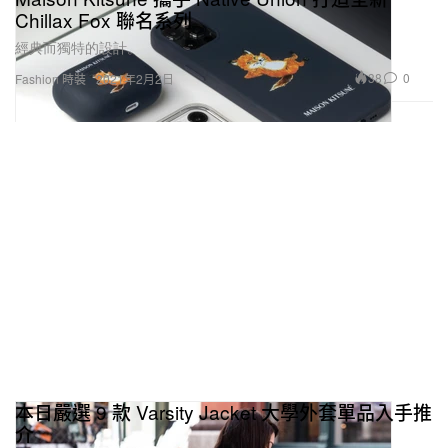
Chillax Fox 聯名系列
經典而獨特的設計。
38
0
Fashion 時裝
2021年2月2日
本日嚴選 9 款 Varsity Jacket 大學外套單品入手推
介