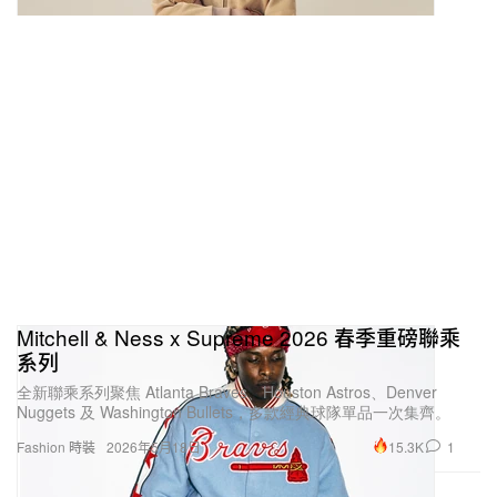
Mitchell & Ness x Supreme 2026 春季重磅聯乘
系列
全新聯乘系列聚焦 Atlanta Braves、Houston Astros、Denver
Nuggets 及 Washington Bullets，多款經典球隊單品一次集齊。
15.3K
1
Fashion 時裝
2026年5月18日