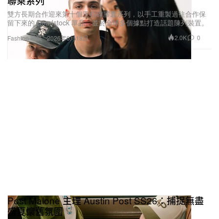
聯乘系列
雙方長期合作迎來第十個里程碑膠囊系列，以手工重製過往合作保
留下來的 Deadstock 單品，並於全球多個據點打造話題陳列裝置。
2.0K
0
Fashion 時裝
2026年6月18日
Post Malone 主理 Austin Post SS26：捕捉無盡
盛夏懷舊氛圍