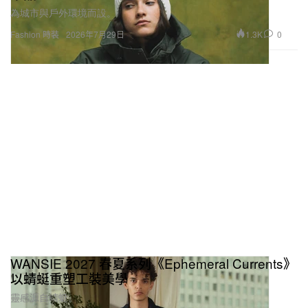
為城市與戶外環境而設。
1.3K
0
Fashion 時裝
2026年7月29日
WANSIE 2027 春夏系列《Ephemeral Currents》
以蜻蜓重塑工裝美學
靈感源自蜻蜓。