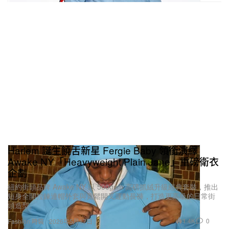
Harlem 誕生饒舌新星 Fergie Baby 領銜演繹
Awake NY「Heavyweight Plain Jane」重磅衛衣
企劃
紐約街頭品牌 Awake NY 以 500gsm 高磅抓絨升級經典套裝，推出
短身全開拉鍊連帽外套與寬鬆開叉運動長褲，打造更高級的日常街
頭造型。
1.4K
0
Fashion 時裝
2026年5月17日