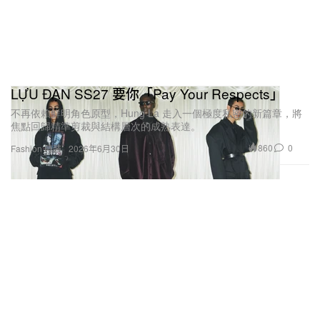
LỰU ĐẠN SS27 要你「Pay Your Respects」
不再依賴鮮明角色原型，Hung La 走入一個極度私密的新篇章，將
焦點回歸精準剪裁與結構層次的成熟表達。
860
0
Fashion 時裝
2026年6月30日