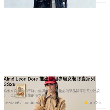
Aimé Leon Dore 推出首個專屬女裝膠囊系列
SS26
這個來自紐約的品牌以低調剪裁、輕盈必備單品與運動風分體設
計，全面升級女生的換季衣櫥。
2.0K
0
Fashion 時裝
2026年6月4日