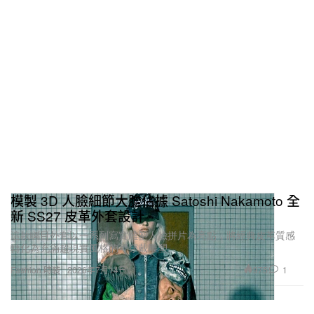
模製 3D 人臉細節大膽佔據 Satoshi Nakamoto 全
新 SS27 皮革外套設計
這款矚目外套以一系列寫實雕塑人臉拼片為亮點，將經典皮革質感
轉化為充滿超現實風格的可穿戴雕塑。
975
1
Fashion 時裝
2026年7月14日