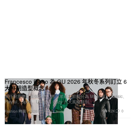
Francesco Risso 為 GU 2026 年秋冬系列訂立 6
大鮮明造型概念
新任創意總監首個系列，將日常基本款劃分為 Minimal、Classic、
Playful、Sport、Utility 與 Cozy 六大風格類別。
1.2K
0
Fashion 時裝
2026年7月14日