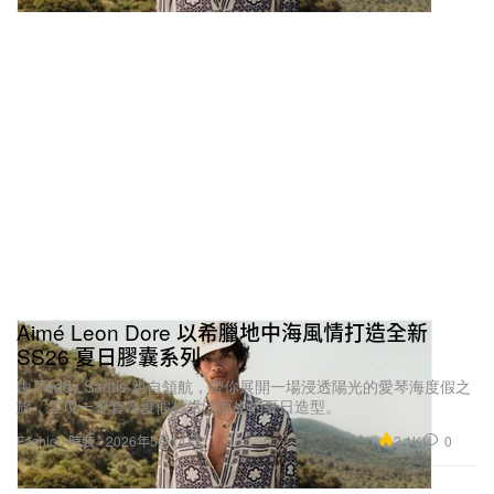
Aimé Leon Dore 以希臘地中海風情打造全新
SS26 夏日膠囊系列
由 Teddy Santis 親自領航，帶你展開一場浸透陽光的愛琴海度假之
旅，呈現一整套為度假村生活而生的夏日造型。
2.1K
0
Fashion 時裝
2026年5月14日