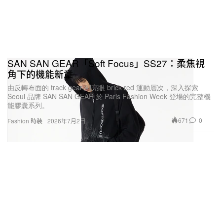
SAN SAN GEAR「Soft Focus」SS27：柔焦視
角下的機能新章
由反轉布面的 track gear 到亮眼 brick red 運動層次，深入探索
Seoul 品牌 SAN SAN GEAR 於 Paris Fashion Week 登場的完整機
能膠囊系列。
671
0
Fashion 時裝
2026年7月2日