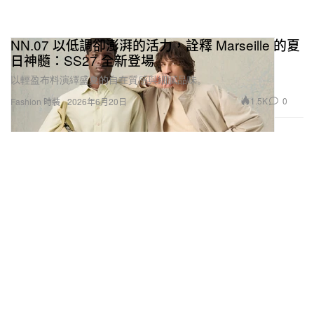
NN.07 以低調卻澎湃的活力，詮釋 Marseille 的夏
日神髓：SS27 全新登場
以輕盈布料演繹盛夏的自在質感與細膩品味。
1.5K
0
Fashion 時裝
2026年6月20日