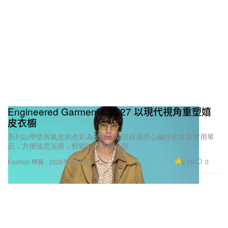
Engineered Garments SS27 以現代視角重塑嬉
皮衣櫥
系列以帶懷舊氣息的色彩為基調，呈現經過悉心編排的多款實用單
品，方便隨意混搭，輕鬆打造多變造型。
2.8K
0
Fashion 時裝
2026年7月13日