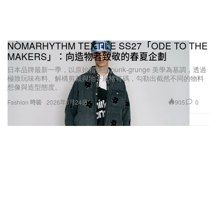
NÒMARHYTHM TEXTILE SS27「ODE TO THE
MAKERS」：向造物者致敬的春夏企劃
日本品牌最新一季，以原始粗獷的 punk‑grunge 美學為基調，透過
極致玩味布料、解構剪裁與地下風格符碼，勾勒出截然不同的物料
想像與造型態度。
905
0
Fashion 時裝
2026年6月24日