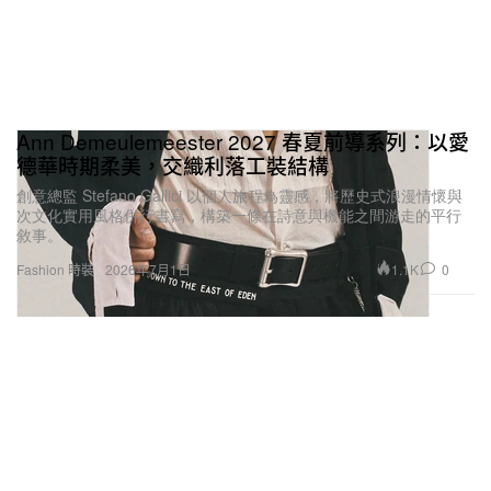
Ann Demeulemeester 2027 春夏前導系列：以愛
德華時期柔美，交織利落工裝結構
創意總監 Stefano Gallici 以個人旅程為靈感，將歷史式浪漫情懷與
次文化實用風格併行書寫，構築一條在詩意與機能之間游走的平行
敘事。
1.1K
0
Fashion 時裝
2026年7月1日