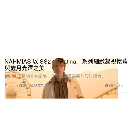
NAHMIAS 以 SS27「Patina」系列細緻凝視懷舊
與歲月光澤之美
把玩味十足的青春記憶，化作洗鍊又高級的設計語言。
867
0
Fashion 時裝
2026年7月9日