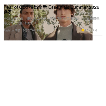
Fear of God 推出全新 Essentials Summer 2026
系列
全新投放以復古學院風為靈感，透過簡約俐落的設計，輕鬆演繹季
節交替之間的過渡穿搭。
2.5K
0
Fashion 時裝
2026年6月19日