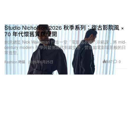
Studio Nicholson 2026 秋季系列：復古影院風 ×
70 年代懷舊質感全開
創意總監 Nick Wakeman 打造一堂「電影感衣櫥」示範課，將 mid-
century modern 美學與鬆弛當代剪裁交疊，營造如電影場景般的日
常造型。
887
0
Fashion 時裝
2026年6月25日