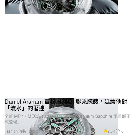
Daniel Arsham 首枚 Hublot 聯乘腕錶，延續他對
「流水」的著迷
全新 MP-17 MECA-10 Arsham Splash Titanium Sapphire 限量版正
式登場。
2.5K
0
Fashion 時裝
2025年10月10日