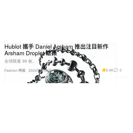
Hublot 攜手 Daniel Arsham 推出注目新作
Arsham Droplet 懷錶
全球限量 99 枚。
5.4K
0
Fashion 時裝
2024年6月6日