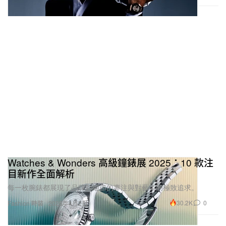
Watches & Wonders 高級鐘錶展 2025：10 款注
目新作全面解析
每一枚腕錶都展現了品牌對細節的專注與對藝術的極致追求。
30.2K
0
Fashion 時裝
2025年4月2日