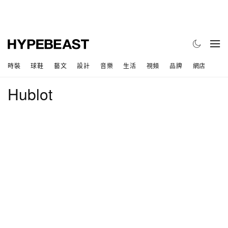
時裝
球鞋
藝文
設計
音樂
生活
視頻
品牌
網店
Hublot