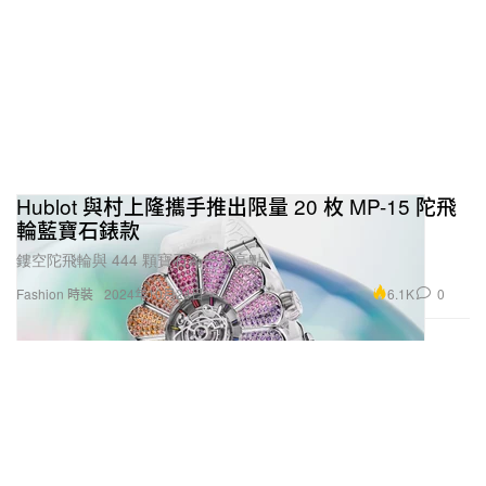
Hublot 與村上隆攜手推出限量 20 枚 MP-15 陀飛
輪藍寶石錶款
鏤空陀飛輪與 444 顆寶石為一大亮點。
6.1K
0
Fashion 時裝
2024年10月24日