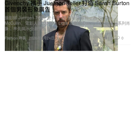
Givenchy 攜手 Juergen Teller 打造 Sarah Burton
首個男裝形象廣告
攝影師 Juergen Teller 於 6 月 25 日時裝騷前，為 Sir Don
McCullin、電影人兼 DJ Don Letts 及畫家 Danny Fox 拍攝一系列肖
像，率先揭示全新男裝視覺。
1.5K
0
Fashion 時裝
2026年6月24日