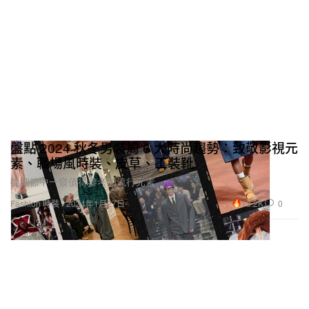
盤點 2024 秋冬男裝周 6 大時尚趨勢：致敬影視元
素、職場風時裝、皮草、工裝靴
從細節中一窺值得參考的流行元素。
13.2K
0
Fashion 時裝
2024年1月27日