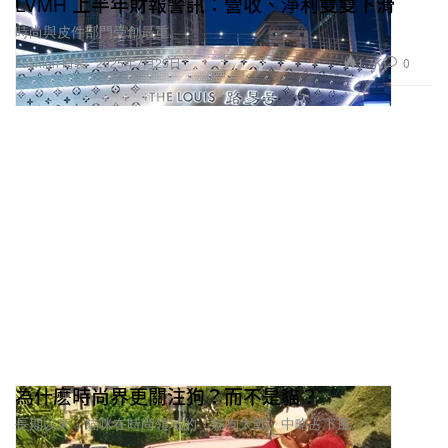
LVMH 上半年財報警訊：營收、淨利雙雙下滑
時尚與皮件部門受創最重。
1.7K
0
Fashion 時裝
2025年7月25日
為什麽時尚界更關注狗？而不是貓？
長期以來，貓咪在時尚領域的「貓狗大戰」中略占下風。