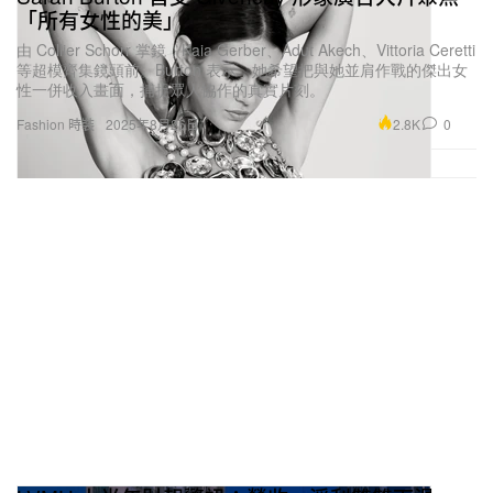
「所有女性的美」
由 Collier Schorr 掌鏡，Kaia Gerber、Adut Akech、Vittoria Ceretti
等超模齊集鏡頭前。Burton 表示，她希望把與她並肩作戰的傑出女
性一併收入畫面，捕捉眾人協作的真實片刻。
2.8K
0
Fashion 時裝
2025年8月26日