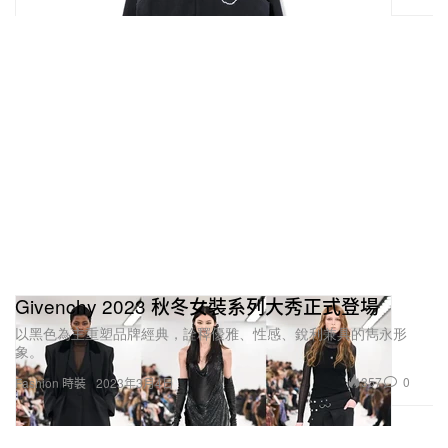
Givenchy 2023 秋冬女裝系列大秀正式登場
以黑色為主重塑品牌經典，詮釋優雅、性感、銳利兼具的雋永形
象。
357
0
Fashion 時裝
2023年3月4日