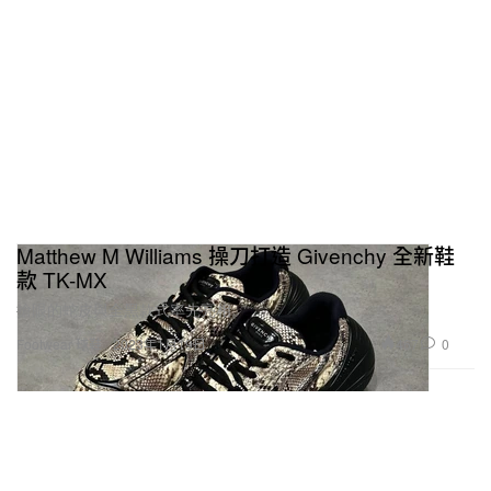
Matthew M Williams 操刀打造 Givenchy 全新鞋
款 TK-MX
搶眼的蛇皮與全黑款式率先亮相。
467
0
Footwear 球鞋
2023年1月19日