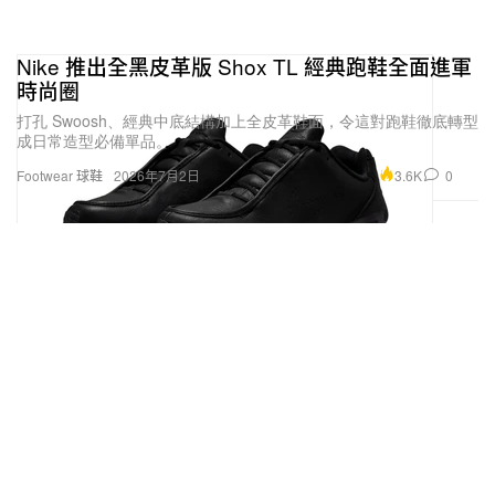
Nike 推出全黑皮革版 Shox TL 經典跑鞋全面進軍
時尚圈
打孔 Swoosh、經典中底結構加上全皮革鞋面，令這對跑鞋徹底轉型
成日常造型必備單品。
3.6K
0
Footwear 球鞋
2026年7月2日