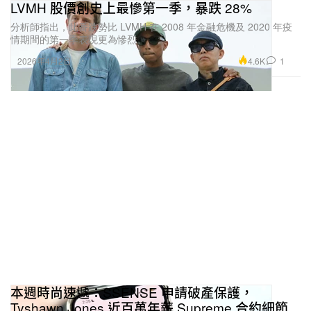
LVMH 股價創史上最慘第一季，暴跌 28%
分析師指出，此番跌勢比 LVMH 在 2008 年金融危機及 2020 年疫
情期間的第一季表現更為慘烈。
4.6K
1
2026年4月2日
本週時尚速遞：SSENSE 申請破產保護，
Tyshawn Jones 近百萬年薪 Supreme 合約細節