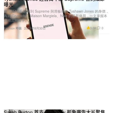
曝光
由 SSENSE 財困到 Supreme 與滑板傳奇 Tyshawn Jones 的身價，
再到 Givenchy、Maison Margiela、Nike 的最新佈局，一文掌握本
週潮流關鍵字。
3.0K
0
Fashion 時裝
2025年8月30日
Sarah Burton 首支 Givenchy 形象廣告大片聚焦