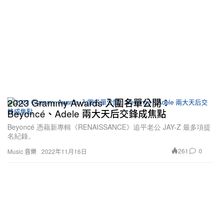
2023 Grammy Awards 入圍名單公開：
Beyoncé、Adele 兩大天后交鋒成焦點
Beyoncé 憑藉新專輯《RENAISSANCE》追平老公 JAY-Z 最多項提
名紀錄。
261
0
Music 音樂
2022年11月16日