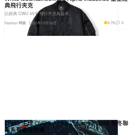
典飛行夾克
以經典 CWU 45/P 飛行夾克為藍本。
6.7K
0
Fashion 時裝
2025年10月16日
Drake 主理 OVO x Alpha Industries 2025 秋冬聯
乘系列重磅登場