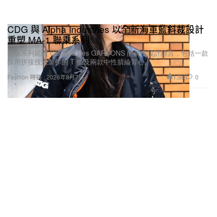
CDG 與 Alpha Industries 以全新海軍藍斜裁設計
重塑 MA-1 聯乘系列
整個系列延續 COMME des GARÇONS 的解構設計語言，包括一款
採用拼接技法製作的 T 恤及兩款中性腈綸背心。
1.3K
0
Fashion 時裝
2026年8月7日