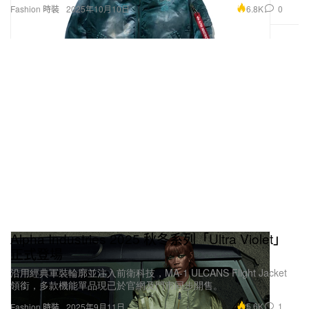
6.8K
0
Fashion 時裝
2025年10月10日
Alpha Industries 2025 秋冬系列「Ultra Violet」
正式登場
沿用經典軍裝輪廓並注入前衛科技，MA-1 ULCANS Flight Jacket
領銜，多款機能單品現已於官網及門市同步開售。
5.6K
1
Fashion 時裝
2025年9月11日