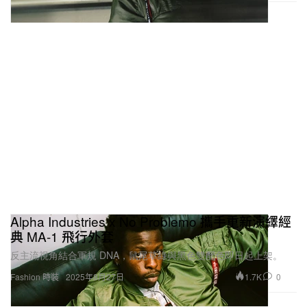
Alpha Industries x No Problemo 攜手重新演繹經
典 MA-1 飛行外套
反主流視角結合軍規 DNA，鼠尾草綠與黑色雙配色即日起上架。
1.7K
0
Fashion 時裝
2025年8月27日