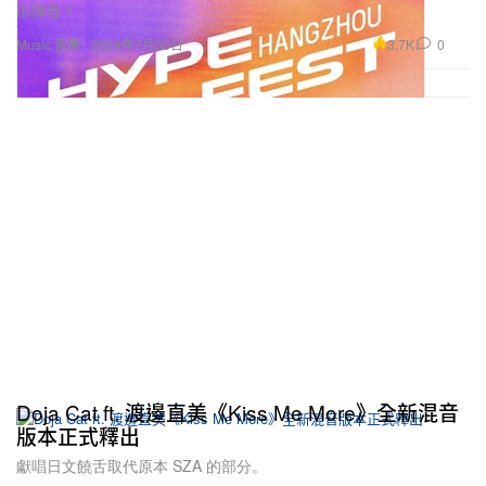
出陣容！
3.7K
0
Music 音樂
2024年7月30日
Doja Cat ft. 渡邊直美《Kiss Me More》全新混音
版本正式釋出
獻唱日文饒舌取代原本 SZA 的部分。