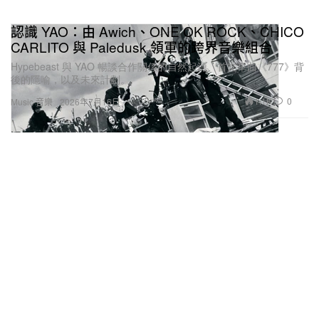
認識 YAO：由 Awich、ONE OK ROCK、CHICO
CARLITO 與 Paledusk 領軍的跨界音樂組合
Hypebeast 與 YAO 暢談合作關係的自然起源、首支單曲《777》背
後的隱喻，以及未來計劃。
1.1K
0
Music 音樂
2026年7月16日