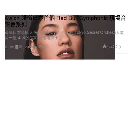
Awich 領銜日本首個 Red Bull Symphonic 現場音
樂會系列
這位日本嘻哈天后將於今年 11 月聯同 Tokyo Secret Orchestra 展
開一連 4 城的電影感巡迴演出。
374
0
Music 音樂
2026年8月6日