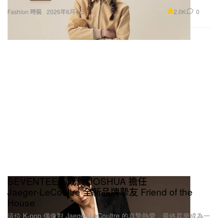
2.0K
0
Fashion 時裝
2026年6月4日
SEVENTEEN 成員 JOSHUA 擔任
Jaeger‑LeCoultre 全新品牌摯友 Friend of the
House
這位 K‑pop 偶像對 Jaeger‑LeCoultre 的真摯熱愛，最終昇華成為一