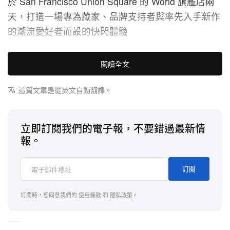
於 San Francisco Union Square 的 World 旗艦店兩
天，打造一場專為藏家、品牌支持者與率先入手新作
的潮流愛好者而設的快閃體驗
活動安排於夏季系列正式發佈前率先登場，讓現場來
閱讀全文
賓優先入手機未上市單品。到場者可預期看到精選限
量圖案 T‑shirt，同時參與一系列只向親臨現場開放的
這篇文章是從英文自動翻譯。
互動式客製化體驗
立即訂閱我們的電子報，不要錯過最新情
報。
1 of 4
訂閱
訂閱時，您同意我們的
使用條款
和
隱私政策
。