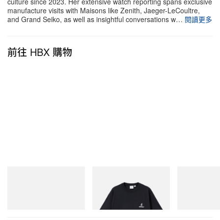
culture since 2023. Her extensive watch reporting spans exclusive
VANDYTHEPINK 夏季系列 Pre‑Launch 快閃活動
manufacture visits with Maisons like Zenith, Jaeger-LeCoultre,
and Grand Seiko, as well as insightful conversations w…
閱讀更多
World 全球旗艦店 Union Square
281 Geary Street, San Francisco, USA
前往 HBX 購物
Merrell 1TRL
Gramicci
On
Merrell 1TRL X Perks And
One Point Logo Tee
Cloudmonster 
Mini Hydro Next Gen Moc
立即購入
立即購入
立即購入
於 Instagram 查看此貼文