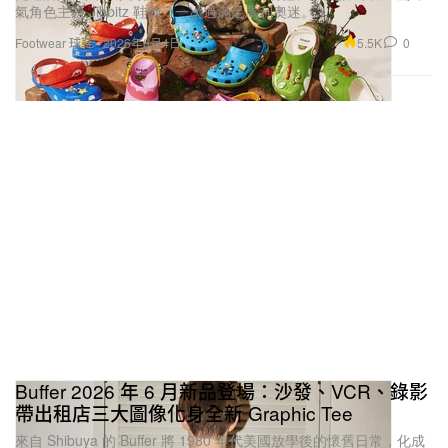
氣角色主題 Jibbitz 鞋飾，一次過滿足馬利奧迷。
5.5K
0
Footwear 球鞋
2026年6月4日
Buffer 2026 年 6 月新品登場：沙發、VCR、錄影
帶出租店三大圖像化身全新 Graphic Tee
來自 Shibuya 的 Buffer 將 1980 年代美國放學後的懷舊日常，化成