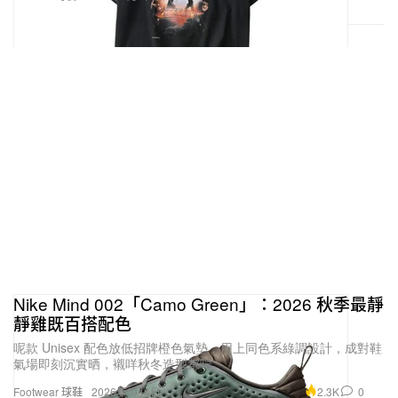
Nike Mind 002「Camo Green」：2026 秋季最靜
靜雞既百搭配色
呢款 Unisex 配色放低招牌橙色氣墊，用上同色系綠調設計，成對鞋
氣場即刻沉實晒，襯咩秋冬造型都啱。
2.3K
0
Footwear 球鞋
2026年6月4日