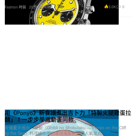
3.0K
0
Fashion 時裝
2026年6月4日
用《Ponyo》新食譜煮出吉卜力「特製火腿雞蛋拉
麵」！一步步學識動畫同款
今個夏天推出，全新《Ghibli no Shokutaku — Ponyo on the Cliff
by the Sea》料理繪本帶你重現電影入面嘅人氣菜式。