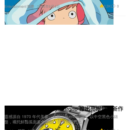
2.3K
0
Entertainment 娛樂
2026年6月4日
Tudor 經典 Black Bay Chrono 推出亮眼蜂黃新作
靈感源自 1970 年代美學，全新「Bumblebee」以中空黑色小錶
盤，襯托鮮豔弧面黃色錶盤，營造強烈對比。