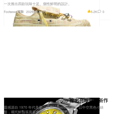
一次推出四款玩味十足、個性鮮明的設計。
5.2K
0
Footwear 球鞋
2026年6月4日
Tudor 經典 Black Bay Chrono 推出亮眼蜂黃新作
靈感源自 1970 年代美學，全新「Bumblebee」以中空黑色小錶
盤，襯托鮮豔弧面黃色錶盤，營造強烈對比。