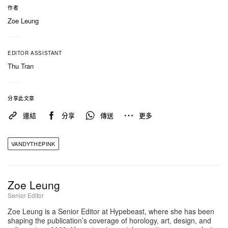
作者
Zoe Leung
k
Yurie Horie/Vandythepink
除服飾之外，是次快閃亦全面呼應品牌核心的「收藏
EDITOR ASSISTANT
文化」。完成登記的到場者將獲贈限定版
Thu Tran
VANDYTHEPINK 收藏卡包，正式揭開 Trading
Cards I 系列序幕。每包內含 13 款各不相同的卡牌設
分享此文章
計，其靈感均來自 Vandy 原創角色與標誌性世界
連結
分享
傳送
更多
觀，將品牌敘事延伸至全新載體。同場亦會派發由品
牌總監 Wendy 精心策劃的限量貼紙包，集合未公開
VANDYTHEPINK
畫作、珍稀庫藏設計以及深受喜愛的經典圖騰
部分單品可參考上方預覽。該快閃活動將於 2026 年
Zoe Leung
6 月 5 日至 6 日舉行，更多詳情請瀏覽
Senior Editor
VANDYTHEPINK 官方
網店
。
Zoe Leung is a Senior Editor at Hypebeast, where she has been
shaping the publication’s coverage of horology, art, design, and