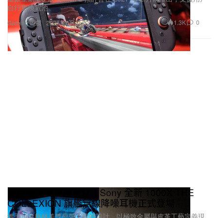
自行更換電池。
1.3K
0
Gaming 遊戲
2026年6月4日
東京發佈會現場直擊！Sony 全新 1000X THE
COLLEXION 旗艦無線降噪耳機正式登場
攜手頂尖格林美獎母帶工程師設計，以極致金屬與皮革工藝定義現