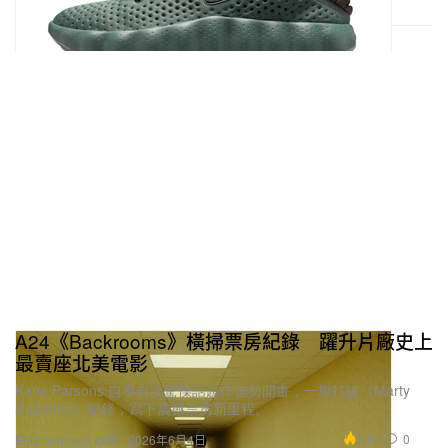
A24《Backrooms》橫掃票房紀錄 躍升片廠史上
最賣座北美電影
Kane Parsons 自導自演驚慄話題作強勢開畫，一舉打破《Marty
Supreme》紀錄，寫下震撼票房新里程。
3.8K
0
Entertainment 娛樂
2026年6月4日