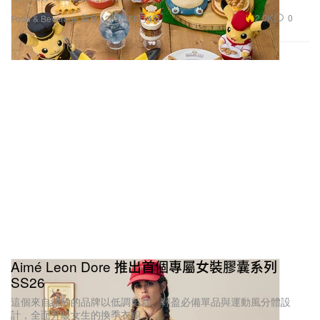
2.0K
0
Food & Beverage 飲食
2026年6月4日
Aimé Leon Dore 推出首個專屬女裝膠囊系列
SS26
這個來自紐約的品牌以低調剪裁、輕盈必備單品與運動風分體設
計，全面升級女生的換季衣櫥。