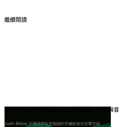
繼續閱讀
由 VANDY®（@vandythepink）分享的貼文
SKYLRK 紐約市期間限定店融合服飾、眼鏡與音
響
Justin Bieber 主理品牌於首個紐約市據點推出音響支線。