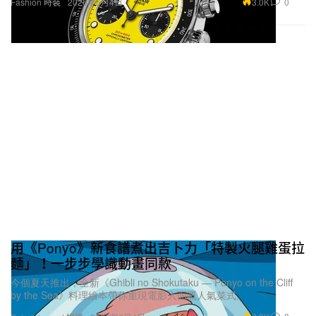
3.0K
0
Fashion 時裝
2026年6月4日
用《Ponyo》新食譜煮出吉卜力「特製火腿雞蛋拉
麵」！一步步學識動畫同款
今個夏天推出，全新《Ghibli no Shokutaku — Ponyo on the Cliff
by the Sea》料理繪本帶你重現電影入面嘅人氣菜式。