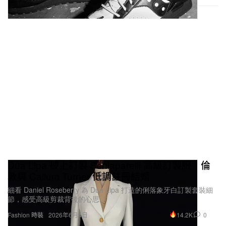
Dua Lipa 披上訂製 Schiaparelli 高級訂製服 倫
敦與 Callum Turner 低調註冊結婚
細看 Daniel Roseberry 為 Dua Lipa 打造的俐落象牙白訂製套裝細
節，感受高級剪裁背後的心思。
14.2K
0
Fashion 時裝
2026年6月4日