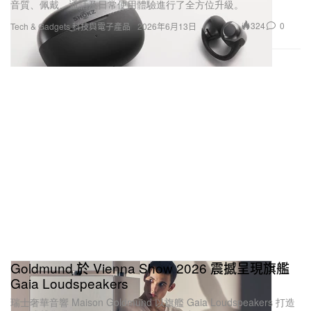
音質、佩戴、通話及日常使用體驗進行了全方位升級。
324
0
Tech & Gadgets 科技與電子產品
2026年6月13日
Goldmund 於 Vienna Show 2026 震撼呈現旗艦
Gaia Loudspeakers
瑞士奢華音響 Maison Goldmund 以旗艦 Gaia Loudspeakers 打造