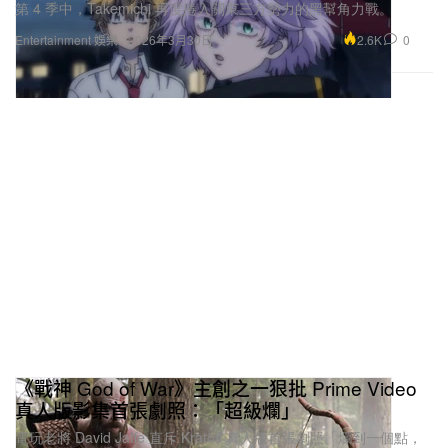
第 4 季中，Takemichi 再度捲入關東三方勢力的黑幫角力戰。
2.6K
0
Entertainment 娛樂
2026年3月30日
《戰神 God of War》主創之一狠批 Prime Video
真人版影集首張劇照：「超級爛」
電玩老將 David Jaffe 直斥 Kratos 真人版首張劇照「爛到一個點，