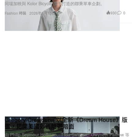
同場加映與 Kolor Bicycle 攜手打造的聯乘單車企劃。
930
0
Fashion 時裝
2026年6月13日
Gregory Crewdson 以全新《Dream House》版
畫，揭開美國郊區陰鬱暗面
由 Philip Seymour Hoffman、Tilda Swinton、Gwyneth Paltrow 等