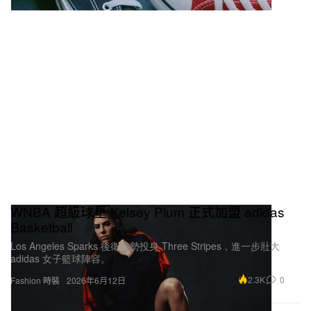
WNBA 超級球星 Kelsey Plum 正式加盟 adidas
Basketball
Los Angeles Sparks 後衛強勢投身 Three Stripes，進一步壯大
adidas 女子籃球陣容。
2.3K
0
Fashion 時裝
2026年6月12日