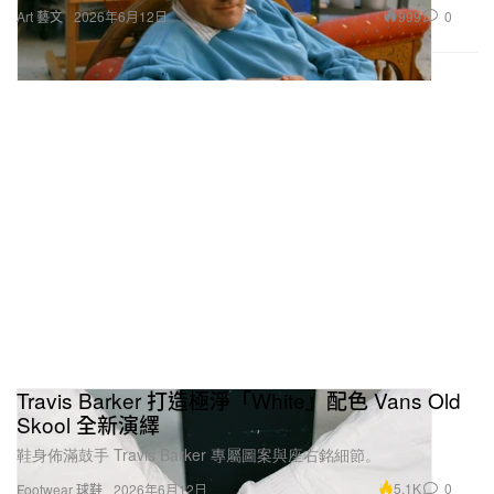
999
0
Art 藝文
2026年6月12日
Travis Barker 打造極淨「White」配色 Vans Old
Skool 全新演繹
鞋身佈滿鼓手 Travis Barker 專屬圖案與座右銘細節。
5.1K
0
Footwear 球鞋
2026年6月12日