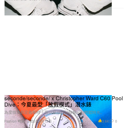
seconde/seconde/ x Christopher Ward C60 Pool
Dive：今夏最型「放假模式」潛水錶
為度假重新定義報時，用玩味設計記錄每一刻輕鬆時光。
3.6K
0
Fashion 時裝
2026年6月12日