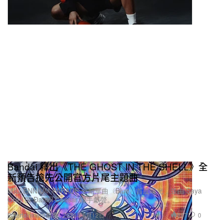
Bandai 釋出《THE GHOST IN THE SHELL》全
新預告搶先公開官方片尾主題曲
MILLENNIUM PARADE 全新單曲〈Blue〉首度曝光，並由 Saya
Gray 與 Daniel Caesar 聯手獻聲。
887
0
Entertainment 娛樂
2026年6月12日