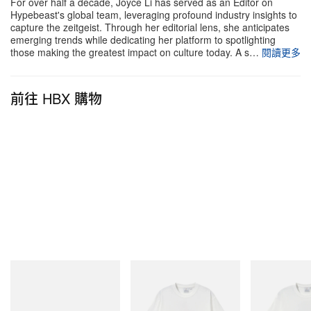
For over half a decade, Joyce Li has served as an Editor on
Hypebeast's global team, leveraging profound industry insights to
capture the zeitgeist. Through her editorial lens, she anticipates
emerging trends while dedicating her platform to spotlighting
those making the greatest impact on culture today. A s…
閱讀更多
前往 HBX 購物
adidas Originals
Gramicci
Gramicci
SAMBA OG
Joker Tee
Vase Tee
立即購入
立即購入
立即購入