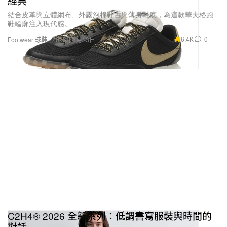
經典
結合皮革與立體網布、外露泡棉鞋舌與薄身鞋底，為這款華夫格跑
鞋輪廓注入現代感。
6.4K
0
Footwear 球鞋
2026年6月13日
C2H4® 2026 全新系列：低調書寫服裝與時間的
對話