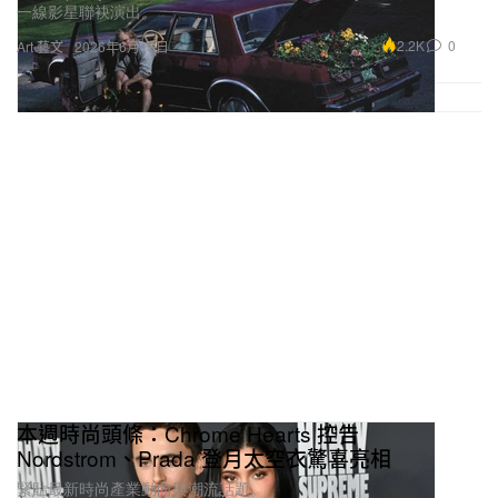
一線影星聯袂演出。
2.2K
0
Art 藝文
2026年6月13日
本週時尚頭條：Chrome Hearts 控告
Nordstrom、Prada 登月太空衣驚喜亮相
緊貼最新時尚產業動向與潮流話題。