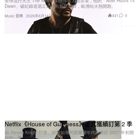
全球流行天王 The Weeknd 橫掃各大體育場，他的「After Hours Til
Dawn」破紀錄巡迴正式邁向新里程碑，歐洲站火熱開跑。
431
0
Music 音樂
2026年6月14日
Netflix《House of Guinness》正式獲續訂第 2 季
由 Steven Knight 打造、好評如潮的愛爾蘭年代劇將於 2027 年初開
拍新一季。