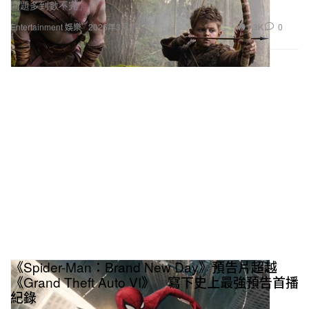
問題多到數不完」。
1.3K
0
Entertainment 娛樂
2026年3月3日
《Spider-Man：Brand New Day》預告片超越
《Grand Theft Auto VI》 寫下史上最強預告首播
紀錄