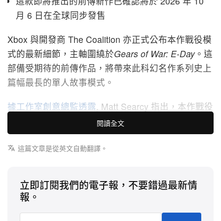
這款即將推出的前傳新作已確認將於 2026 年 10
月 6 日在全球同步發售
Xbox 與開發商 The Coalition 亦正式公布本作戰役模
式的最新細節，主軸圍繞於
Gears of War: E-Day
。這
部備受期待的前傳作品，將帶來此科幻名作系列史上
篇幅最長的單人故事模式。
據工作室創意總監透露
, Matt Searcy 指出，本作戰役
整體遊玩時間將超過 14 小時，輕鬆超越歷代正傳作
閱讀全文
品，並將由近作的龐大開放世界結構回歸至
Gears of
War: E-Day
這篇文章是從英文自動翻譯。
將維持高度聚焦的線性體驗。遊戲流程
延長，完全來自更高密度的故事節奏與大量電影級場
景設計，而非刻意拉長遊玩時間的填充內容。
立即訂閱我們的電子報，不要錯過最新情
報。
本作以 Unreal Engine 5 由零打造，作為系列起源篇
章，時間背景鎖定在 Emergence Day 初始數小時、