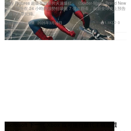
Sony Pictures 超級英雄新片火速爆紅，《Spider-Man：Brand New
Day》預告在 24 小時內強勢狂吸逾 7 億次觀看，刷新全球史上預告
片首播點擊紀錄。
1.1K
0
Entertainment 娛樂
2026年3月20日
Microsoft 下一代 Xbox 或可運行歷代主機遊戲