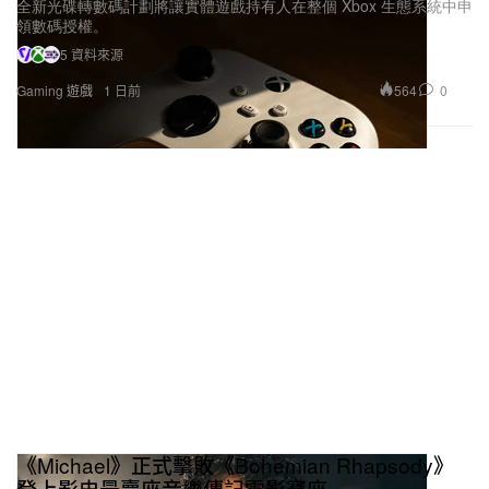
全新光碟轉數碼計劃將讓實體遊戲持有人在整個 Xbox 生態系統中申
領數碼授權。
5 資料來源
564
0
Gaming 遊戲
1 日前
《Michael》正式擊敗《Bohemian Rhapsody》
登上影史最賣座音樂傳記電影寶座