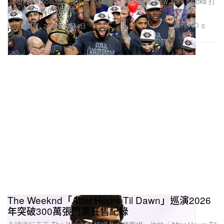
Jalen Brunson 總決賽第 5 戰獨取 45 分，領軍 New York Knicks 打
破長達 53 年的冠軍荒。
767
0
Sports 體育
2026年6月14日
The Weeknd「After Hours Til Dawn」巡演2026
年突破300萬張門票狂售紀錄