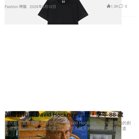
1.3K
0
Fashion 時裝
2026年6月12日
英國藝術家 David Hockney 逝世，享年 88 歲
當代藝術最具影響力的名字之一 David Hockney，以大膽實驗的創
作視角與細膩動人的日常書寫，為世人留下絢爛而溫柔的藝術遺
產。