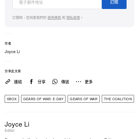
訂閱
Kalona 城市之中。劇情將跟隨尚未披甲上陣的青年
Marcus Fenix 與 Dominic Santiago，描寫他們如何
訂閱時，您同意我們的
使用條款
和
隱私政策
。
面對來自地底、突如其來且殘酷的 Locust 威脅。核
心玩法延續系列開創的經典第三身掩體射擊機制之
餘，關卡設計則擴展為更遼闊的環境，提供更多戰術
作者
迂迴路線，以及達到系列新高紀錄的隱藏收集要素，
Joyce Li
其中包括經典 COG Tags 的回歸。
分享此文章
Gears of War: E-Day
將於 2026 年 10 月 6 日正式推
連結
分享
傳送
更多
出，登陸 Xbox Series X|S 及 PC 平台。
XBOX
GEARS OF WAR: E-DAY
GEARS OF WAR
THE COALITION
Joyce Li
Editor