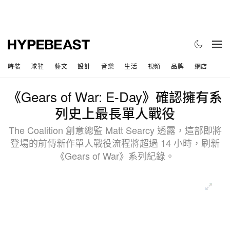
時裝
球鞋
藝文
設計
音樂
生活
視頻
品牌
網店
《Gears of War: E-Day》確認擁有系
列史上最長單人戰役
The Coalition 創意總監 Matt Searcy 透露，這部即將
登場的前傳新作單人戰役流程將超過 14 小時，刷新
《Gears of War》系列紀錄。