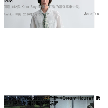
同場加映與 Kolor Bicycle 攜手打造的聯乘單車企劃。
930
0
Fashion 時裝
2026年6月13日
Gregory Crewdson 以全新《Dream House》版
畫，揭開美國郊區陰鬱暗面