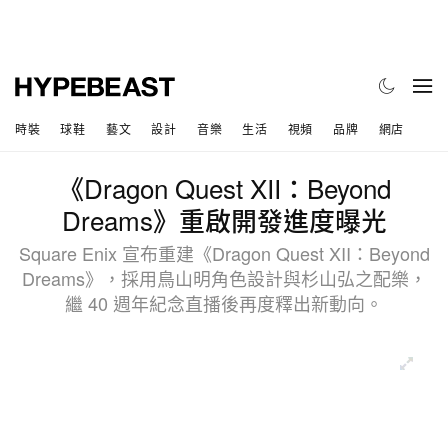
時裝
球鞋
藝文
設計
音樂
生活
視頻
品牌
網店
《Dragon Quest XII：Beyond
Dreams》重啟開發進度曝光
Square Enix 宣布重建《Dragon Quest XII：Beyond
Dreams》，採用鳥山明角色設計與杉山弘之配樂，
繼 40 週年紀念直播後再度釋出新動向。