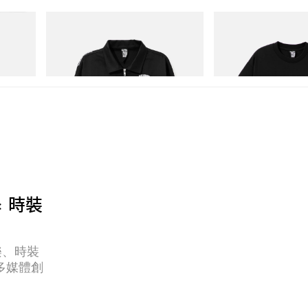
INITIAL
INITIAL
T-192
Billionaire Boys Club X Initial D Cotton
BILLIONAIRE BOYS CLUB
Jacket
COTTON T-SHIRT #1
立即購入
立即購入
× 時裝
樂、時裝
多媒體創