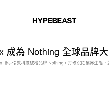
裝
球鞋
藝文
設計
音樂
生活
視頻
品牌
 xcx 成為 Nothing 全球
on 聯手倫敦科技破格品牌 Nothing，打破沉悶業界生