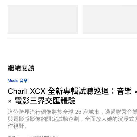
Puma
Mastermind World
H-Street Once-A-Year
Mastermind World X Toyo Steel 
Black Steel Toolbox
立即購入
立即購入
繼續閱讀
Music 音樂
Charli XCX 全新專輯試聽巡迴：音樂 
× 電影三界交匯體驗
這位跨界流行偶像將於全球 25 座城市，透過聯乘音
與電影感影像的限定試聽企劃，全面放大她的沉浸式
作視野。