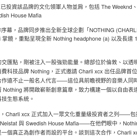
與一眾已投資該品牌的文化領軍人物並肩，包括 The Weeknd、C
dish House Mafia
幕，品牌同步推出全新全球企劃「NOTHING (CHARLI 
iri 掌鏡，重點呈現全新 Nothing headphone (a) 以及長達
的交匯點，剛被注入一股強勁能量。總部位於倫敦、以透
技品牌 Nothing，正式邀請 Charli xcx 出任品牌
合作遠不止一般名人代言——這位具前瞻視野的音樂人同
 Nothing 將開啟嶄新創意篇章，致力構建一個以自由表
科技生態系統。
ng，Charli xcx 正式加入一眾文化重量級投資者之列——包括
 Neistat 與 Swedish House Mafia——在他們眼中，Noth
個真正為創作者而設的平台。談到這次合作，Charli xc