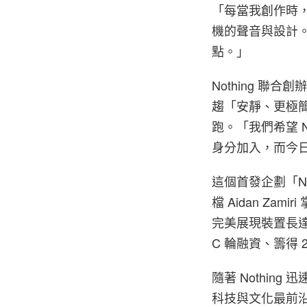
「每當我創作時，
機的聲音與設計
點。」
Nothing 聯合
趨「安靜、更極簡
跑。「我們希望 
身分加入，而今
這個首發企劃「NOT
檔 Aidan Zami
完美展現裝置長達 
C 輪融資、籌得
隨著 Nothin
科技與文化最前沿的品