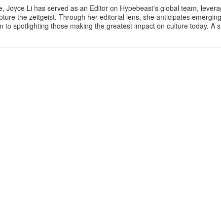
e, Joyce Li has served as an Editor on Hypebeast's global team, lever
apture the zeitgeist. Through her editorial lens, she anticipates emergin
m to spotlighting those making the greatest impact on culture today. A 