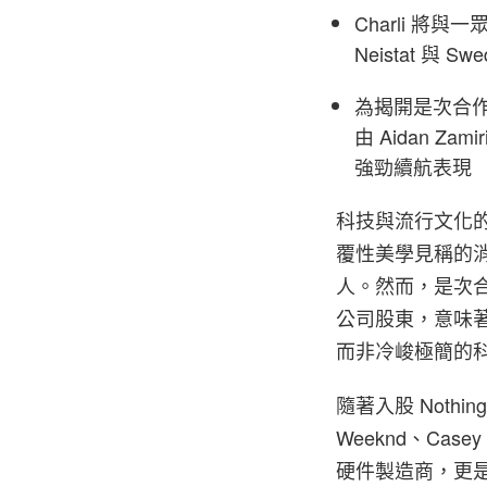
Charli 將
Neistat 與 Swe
為揭開是次合作序
由 Aidan Zam
強勁續航表現
科技與流行文化
覆性美學見稱的消費科
人。然而，是次
公司股東，意味著
而非冷峻極簡的
隨著入股 Nothi
Weeknd、Casey
硬件製造商，更是一