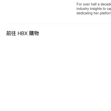
For over half a decad
industry insights to c
dedicating her platfor
前往 HBX 購物