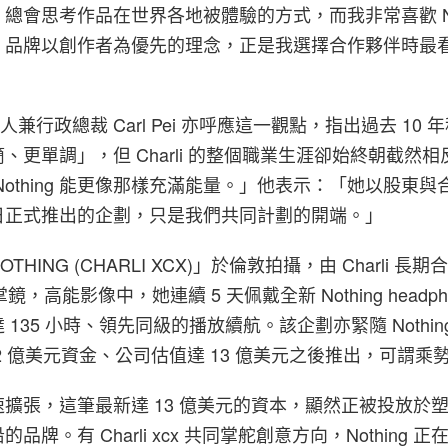
總會思考作品在世界各地被體驗的方式，而我非常喜歡 Noth
。品牌以創作者為優先的理念，正是我選擇合作夥伴時最
創辦人兼行政總裁 Carl Pei 亦呼應這一觀點，指出過去 10
、更單調」，但 Charli 的整個職業生涯卻始終朝截然
Nothing 能更像那樣充滿能量。」他表示：「她以股東與
日正式推出的企劃，只是我們共同計劃的開端。」
HING (CHARLI XCX)」於倫敦拍攝，由 Charli 長
ri 掌鏡，高能影像中，她連續 5 天佩戴全新 Nothing headpho
135 小時、領先同級的播放續航。該企劃亦緊隨 Nothin
 2 億美元資金、公司估值達 13 億美元之後推出，可謂乘
g 迅速擴張，這筆最新達 13 億美元的資本，顯然正被投放
牌。有 Charli xcx 共同掌舵創意方向，Nothing 