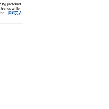
aging profound
g trends while
stor…
閱讀更多