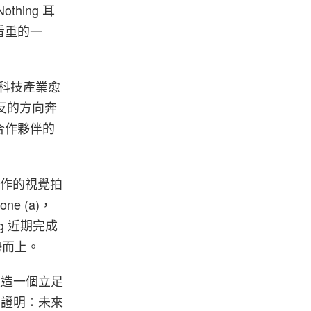
ing 耳
看重的一
 年科技產業愈
相反的方向奔
合作夥伴的
期合作的視覺拍
ne (a)，
g 近期完成
勢而上。
於塑造一個立足
正在證明：未來