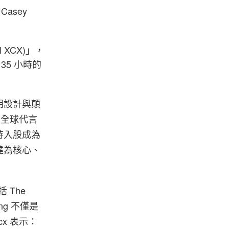
asey
XCX)」，
 135 小時的
明設計與顛
首位全球代言
時入股成為
達為核心、
 The
ing 不僅是
x 表示：