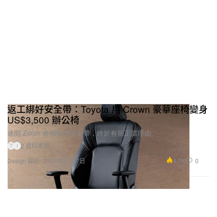
返工綁好安全帶：Toyota 用 Crown 豪華座椅變身
US$3,500 辦公椅
連開 Zoom 會都要扣安全帶，終於有個正當理由。
2 資料來源
T
I
4.7K
0
Design 設計
2026年4月27日