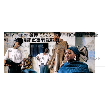
Daily Paper 發佈 SS26「OFF-ROAD」終章系
列 主打機能軍事剪裁輪廓
把極具質感的布料與「穿久」感視覺混合，完整收官「OFF-
ROAD」最終章。
873
0
Fashion 時裝
2026年4月27日