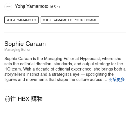
發的龜裂刺繡工藝，捕捉這段檔案中的「幽靈」，再
Yohji Yamamoto
排名 41
現 Yamamoto 作品中反覆出現的風化裂痕質感。
「tuxedo」面料的選用，則是對品牌 DNA 的技術致
YOHJI YAMAMOTO
YOHJI YAMAMOTO POUR HOMME
敬，藉其恰到好處的重量與近乎「烏鴉黑」般的深邃
色澤，令繁複刺繡格外躍然浮現。
Sophie Caraan
Yohji Yamamoto Pour Homme「Cracked
Managing Editor
Embroidery」系列將於 4 月 29 日正式發售，並將率
Sophie Caraan is the Managing Editor at Hypebeast, where she
sets the editorial direction, standards, and output strategy for the
先於 Hankyu Men’s Tokyo 與 Osaka 快閃店舉辦獨家
HQ team. With a decade of editorial experience, she brings both a
預覽。
storyteller's instinct and a strategist's eye — spotlighting the
figures and movements that shape the culture across …
閱讀更多
前往 HBX 購物