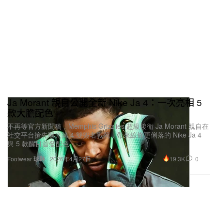
Ja Morant 親自公開全新 Nike Ja 4：一次亮相 5
款大膽配色
不再等官方新聞稿，Memphis Grizzlies 超級後衛 Ja Morant 親自在
社交平台搶先曝光第 4 雙簽名戰靴，帶來線條更俐落的 Nike Ja 4
與 5 款醒目首發配色。
19.3K
0
Footwear 球鞋
2026年4月27日