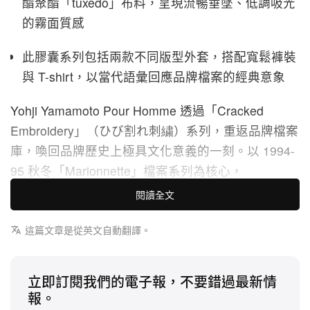
酯聚酯「tuxedo」布料，呈現流暢垂墜、低調吸光
的霧面質感
此膠囊系列包括兩款不同版型外套，搭配寬鬆褲裝
與 T-shirt，以當代語彙回應品牌檔案的經典意象
Yohji Yamamoto Pour Homme 透過「Cracked
Embroidery」（ひび割れ刺繍）系列，重返品牌檔案
庫，喚回品牌歷史上極具文化意義的一刻。以 1994-
95 秋冬「Marionnette」檔案系列為核心，
Yamamoto 並非只是簡單復刻舊作，而是重新激活貫
閱讀全文
穿其 90 年代創作的「脆弱」與「控制」哲學命題。
這篇文章是從英文自動翻譯。
系列的技術核心，奠基於 Yamamoto 一貫採用的三
醋酸酯聚酯「tuxedo」面料。這款布料以其份量感與
立即訂閱我們的電子報，不要錯過最新情
鎖住深邃、吸光黑色的能力見稱，同時保有柔軟而具
報。