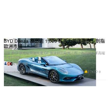
BYD Denza 推出逾 1,000 匹馬力開篷電跑 劍指
歐洲市場
這款 BYD 旗艦級開篷純電 GT 首波鎖定歐洲上市，為品牌進軍高端
市場打頭陣。
3 資料來源
2.7K
0
Automotive 汽車
2026年4月27日