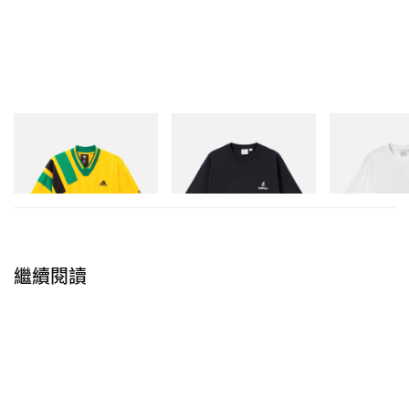
adidas Originals
Gramicci
Gramicci
Adidas Originals X Brain
One Point Logo Tee
Joker Tee
Dead Disney Football Jersey
立即購入
立即購入
立即購入
繼續閱讀