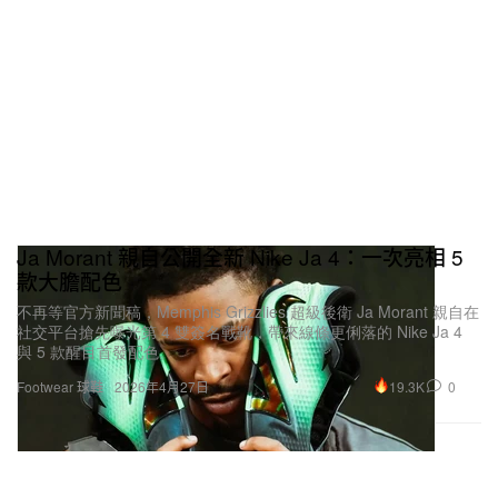
Ja Morant 親自公開全新 Nike Ja 4：一次亮相 5
款大膽配色
不再等官方新聞稿，Memphis Grizzlies 超級後衛 Ja Morant 親自在
社交平台搶先曝光第 4 雙簽名戰靴，帶來線條更俐落的 Nike Ja 4
與 5 款醒目首發配色。
19.3K
0
Footwear 球鞋
2026年4月27日