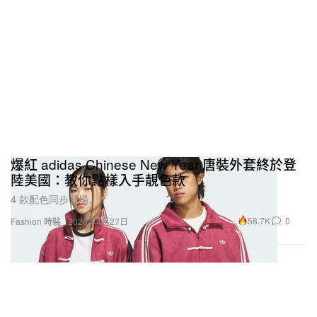
爆紅 adidas Chinese New Year 唐裝外套終於登
陸美國：教你點樣入手靚色款
4 款配色同步登場。
58.7K
0
Fashion 時裝
2026年4月27日