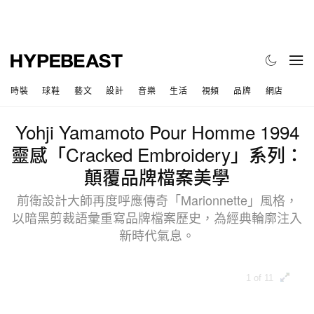
時裝
球鞋
藝文
設計
音樂
生活
視頻
品牌
網店
Yohji Yamamoto Pour Homme 1994
靈感「Cracked Embroidery」系列：
顛覆品牌檔案美學
前衛設計大師再度呼應傳奇「Marionnette」風格，
以暗黑剪裁語彙重寫品牌檔案歷史，為經典輪廓注入
新時代氣息。
1 of 11