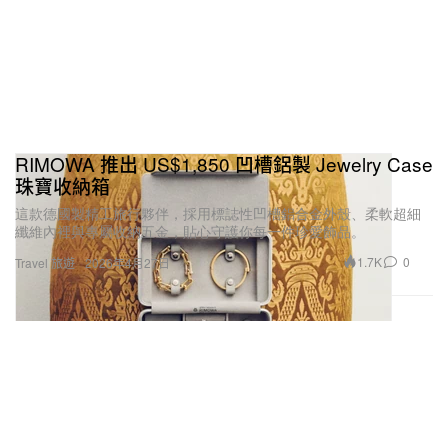
RIMOWA 推出 US$1,850 凹槽鋁製 Jewelry Case
珠寶收納箱
這款德國製精工旅行夥伴，採用標誌性凹槽鋁合金外殼、柔軟超細
纖維內裡與專屬收納五金，貼心守護你每一件珍愛飾品。
1.7K
0
Travel 旅遊
2026年4月27日