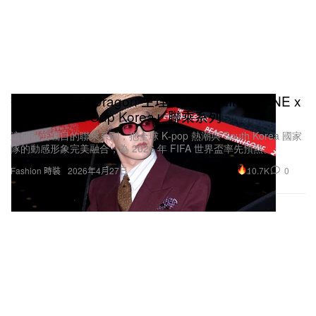
搶先曝光：G‑Dragon 主理 PEACEMINUSONE x
Nike「World Cup Korea」聯乘系列
這個備受矚目的聯乘系列，把全球 K‑pop 熱潮與 South Korea 國家
隊的動感形象完美融合，為 2026 年 FIFA 世界盃率先預熱。
10.7K
0
Fashion 時裝
2026年4月27日