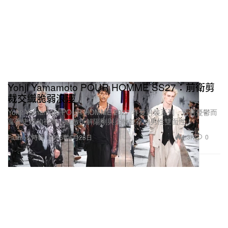
Yohji Yamamoto POUR HOMME SS27：前衛剪
裁交織脆弱浪漫
Yohji Yamamoto POUR HOMME 2027 春夏男裝系列，透過憂鬱而
富歷史感的視角，細緻拆解陽剛與柔軟並存的男性雙面性。
1.3K
0
Fashion 時裝
2026年6月26日