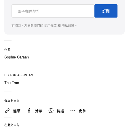
動感的垂墜，是 POUR HOMME 輪廓的關鍵所在。
「Cracked Embroidery」則以精密工藝呈現風化龜裂
訂閱
的肌理效果，呼應當年於「Marionnette」大秀首度
亮相、象徵人體脆弱性的標誌意象。
訂閱時，您同意我們的
使用條款
和
隱私政策
。
整個系列包含兩種截然不同的外套輪廓與兩款褲裝版
型，皆以 90 年代中期確立的寬大披掛剪裁為基礎。
作者
除外套之外，系列亦推出特別設計的 T-shirt，作為更
Sophie Caraan
易入手的門檻，帶入本次的肌理美學。每一件作品都
堅持「未完成」的視覺語言，將刺繡視為結構性的敘
EDITOR ASSISTANT
事，而非單純裝飾，銜接當代系列與品牌的前衛根
Thu Tran
基。
分享此文章
1994 年的「Marionnette」大秀至今仍被視為日本前
連結
分享
傳送
更多
衛時裝伸展台劇場的巔峰之一，模特兒以如同傀儡般
僵直而斷續卻優雅的步伐行走。全新系列透過專門開
在此文章內