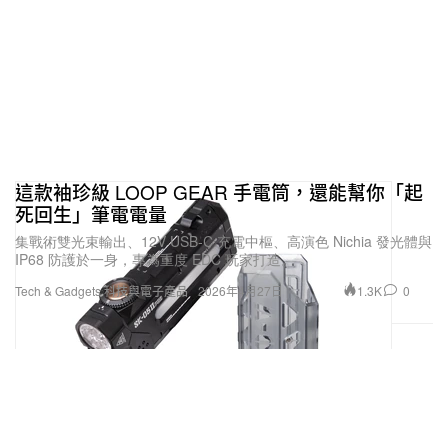
這款袖珍級 LOOP GEAR 手電筒，還能幫你「起
死回生」筆電電量
集戰術雙光束輸出、12V USB‑C 充電中樞、高演色 Nichia 發光體與
IP68 防護於一身，專為重度 EDC 玩家打造。
1.3K
0
Tech & Gadgets 科技與電子產品
2026年4月27日