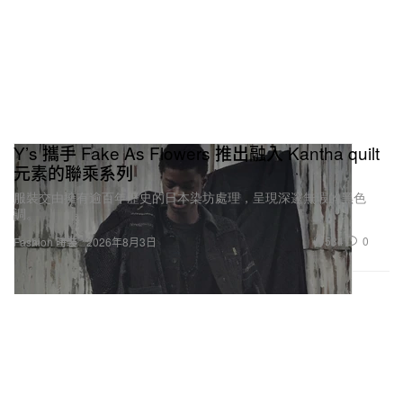
Y’s 攜手 Fake As Flowers 推出融入 Kantha quilt
元素的聯乘系列
服裝交由擁有逾百年歷史的日本染坊處理，呈現深邃無瑕的黑色
調。
534
0
Fashion 時裝
2026年8月3日