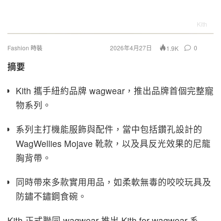
Kith
Fashion 時裝
2026年4月27日
0
1.9K
摘要
Kith 攜手紐約品牌 wagwear，推出品牌首個完整寵
物系列。
系列主打機能服飾與配件，當中包括鑽孔設計的
WagWellies Mojave 靴款，以及具反光效果的尼龍
胸背帶。
同時帶來多款實用用品，如柔軟無毒的咬咬玩具及
防鏽不鏽鋼食碗。
Kith 正式聯同 wagwear 推出 Kith for wagwear 系