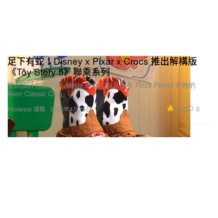
足下有蛇！Disney x Pixar x Crocs 推出解構版
《Toy Story 5》聯乘系列
雙款設計包括牛紋 Jessie Boot，以及配有 Pizza Planet 吊飾的
Alien Classic Clog。
3.6K
0
Footwear 球鞋
2026年4月26日