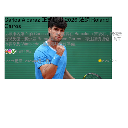
Carlos Alcaraz 正式退出 2026 法網 Roland
Garros
世界排名第 2 的 Carlos Alcaraz 證實在 Barcelona 賽後右手腕傷勢
出現反覆，將缺席 Rome 與 Roland Garros，專注謹慎復健，為草
地賽季及 Wimbledon 重返賽場做好準備。
3 資料來源
2.2K
1
Sports 體育
2026年4月26日