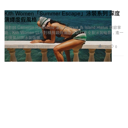
Kith Women「Summer Escape」泳裝系列 深度
演繹度假風格
攝影師 Cameron Hammond 遠赴 Antigua 為 Island Hiatus 章節掌
鏡，Kith Women 以不對稱剪裁與滿版印花打造全新泳裝輪廓，進一
步擴展品牌泳裝版圖。
1.2K
0
Fashion 時裝
2026年6月3日