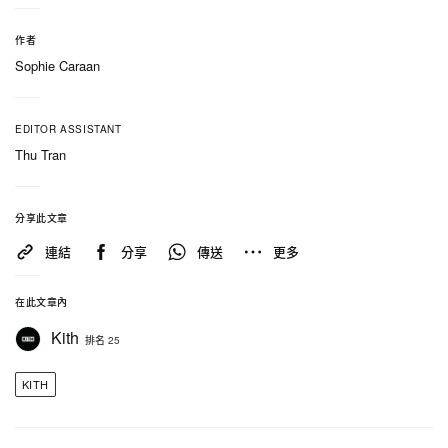
除了散步裝備，是次系列亦延伸至外出載具與家居用
作者
品。為小型犬而設的 Zipper Tote Dog Carrier 托特便
Sophie Caraan
攜袋，以防撕裂 Kith Monogrammed 物料製成，配
備防水內裡、加墊肩帶及內置安全牽繩。最後還有堅
EDITOR ASSISTANT
韌柔軟、無毒的咬咬骨玩具，以及採用 100% 食品級
Thu Tran
不鏽鋼打造、兼具防鏽與衛生考量的食碗，為整個系
列劃上完整句號。
分享此文章
連結
分享
傳送
更多
Kith for wagwear 系列將作為品牌 Monday Program
一部分，於 4 月 27 日上午 11 時在 New York、
在此文章內
London、Paris 及 Tokyo 各時區同步發售。膠囊系列
Kith
排名 25
將於 Kith 門店、
網上商店
及 Kith App 平台同步上
架。
KITH