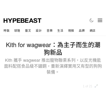
時裝
球鞋
藝文
設計
音樂
生活
視頻
品牌
網店
Kith for wagwear：為主子而生的潮
狗新品
Kith 攜手 wagwear 推出寵物聯乘系列，以反光機能
面料配搭食品級不鏽鋼，重新演繹實用又有型的狗狗
裝備。
1 of 21