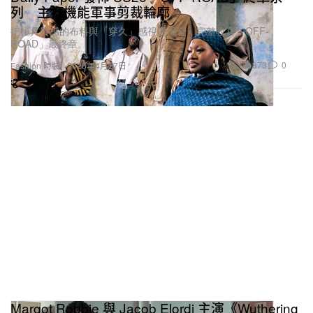
列 主打機能軍事剪裁輪廓
把極具質感的布料與「穿久」感視覺混合，完整收官「OFF-
ROAD」最終章。
873
0
Fashion 時裝
2026年4月27日
Margot Robbie 與 Jacob Elordi 主演《Wuthering