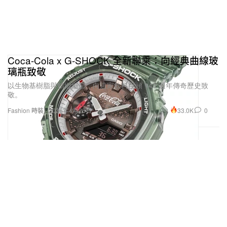
Coca-Cola x G-SHOCK 全新聯乘：向經典曲線玻
璃瓶致敬
以生物基樹脂與精緻細節，向這家飲料巨頭 140 週年傳奇歷史致
敬。
33.0K
0
Fashion 時裝
2026年4月26日