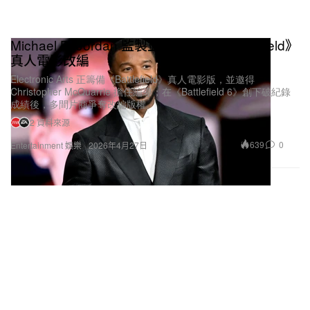
Michael B. Jordan 監製並有望主演《Battlefield》
真人電影改編
Electronic Arts 正籌備《Battlefield》真人電影版，並邀得
Christopher McQuarrie 擔任編導；在《Battlefield 6》創下破紀錄
成績後，多間片商爭奪改編版權。
2 資料來源
639
0
Entertainment 娛樂
2026年4月27日