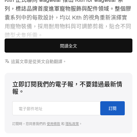
列，標誌品牌首度進軍寵物服飾與配件領域。整個膠
囊系列中的每款設計，均以 Kith 的視角重新演繹實
用寵物裝備，採用耐用物料與可調節剪裁，貼合不同
體型犬隻所需。
閱讀全文
系列中的服飾與外出裝備著重安全性與在不同環境下
的耐用度，當中包括 Kith for wagwear Nylon
這篇文章是從英文自動翻譯。
Rainbreaker 外套及 Padded Harness 軟墊胸背帶，
均加入反光標誌及可調節扣位，確保穩固貼合。兩者
立即訂閱我們的電子報，不要錯過最新情
可直接搭配防纏繞 Rope Leash 牽繩，織入反光紋理
報。
並配備堅固金屬扣，提升握感與穩定度。至於爪部保
護，則以 wagwear 專利的 WagWellies Mojave 靴款
訂閱
為焦點，為炎熱乾燥天氣而設，透過多重透氣孔加強
通風，同時保留易於穿脫且在奔跑時依然貼服不易脫
訂閱時，您同意我們的
使用條款
和
隱私政策
。
落的設計。