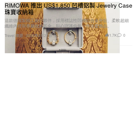
RIMOWA 推出 US$1,850 凹槽鋁製 Jewelry Case
珠寶收納箱
這款德國製精工旅行夥伴，採用標誌性凹槽鋁合金外殼、柔軟超細
纖維內裡與專屬收納五金，貼心守護你每一件珍愛飾品。
1.7K
0
Travel 旅遊
2026年4月27日