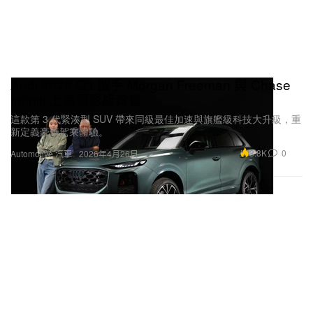
Audi 2026 Q3 攜手 Morgan Freeman 與 Chase
Infiniti 上演電影級背書
這款第 3 代緊湊型 SUV 帶來同級最佳加速與旗艦級科技大升級，重
新定義豪華駕乘體驗。
3.8K
0
Automotive 汽車
2026年4月26日