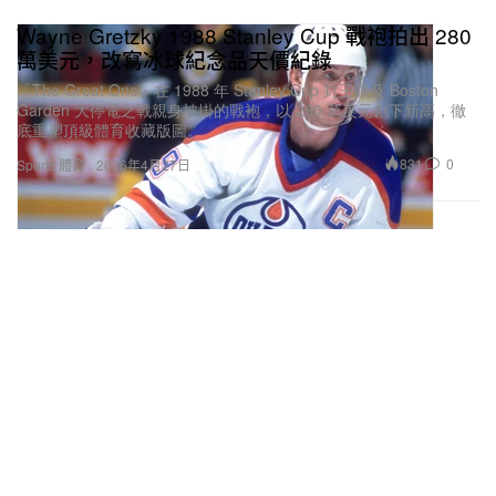
Wayne Gretzky 1988 Stanley Cup 戰袍拍出 280
萬美元，改寫冰球紀念品天價紀錄
「The Great One」在 1988 年 Stanley Cup 封王戰及 Boston
Garden 大停電之戰親身披掛的戰袍，以 280 萬美元創下新高，徹
底重塑頂級體育收藏版圖。
831
0
Sports 體育
2026年4月27日