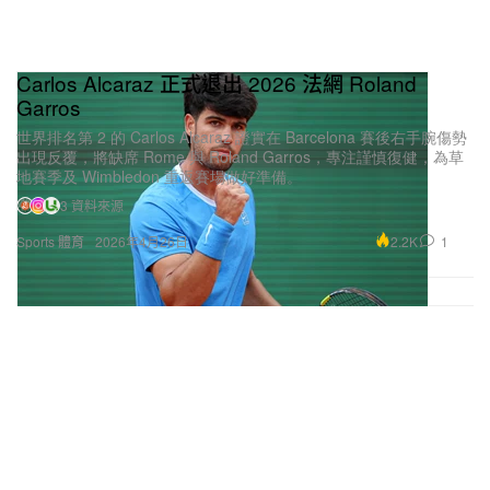
Carlos Alcaraz 正式退出 2026 法網 Roland
Garros
世界排名第 2 的 Carlos Alcaraz 證實在 Barcelona 賽後右手腕傷勢
出現反覆，將缺席 Rome 與 Roland Garros，專注謹慎復健，為草
地賽季及 Wimbledon 重返賽場做好準備。
3 資料來源
2.2K
1
Sports 體育
2026年4月26日