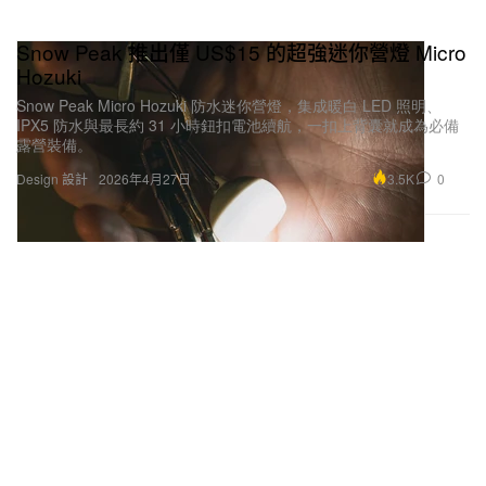
Snow Peak 推出僅 US$15 的超強迷你營燈 Micro
Hozuki
Snow Peak Micro Hozuki 防水迷你營燈，集成暖白 LED 照明、
IPX5 防水與最長約 31 小時鈕扣電池續航，一扣上背囊就成為必備
露營裝備。
3.5K
0
Design 設計
2026年4月27日