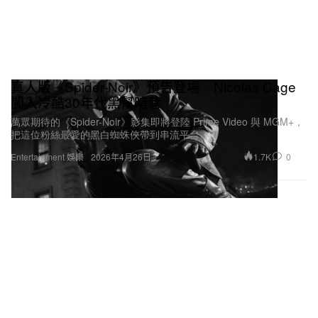
真人版《Spider-Noir》預告登場 Nicolas Cage
闖入冷酷30年代黑幫暗巷
萬眾期待的《Spider-Noir》影集即將登陸 Prime Video 與 MGM+，
把這位粉絲最愛的黑白蜘蛛俠帶到串流平台。
1.7K
0
Entertainment 娛樂
2026年4月26日