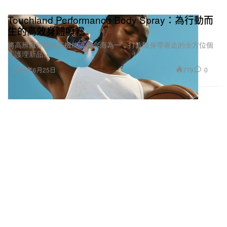
Touchland Performance Body Spray：為行動而
生的高效身體噴霧
將高辨識香氣與高機能護膚合而為一，打造隨身帶著走的全方位個
人護理新品。
779
0
2026年6月25日