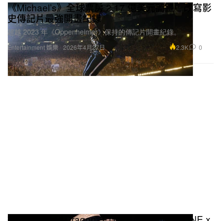
《Michael’s》全球票房 2.17 億美元開畫 改寫影
史傳記片最強開畫紀錄
超越 2023 年《Oppenheimer》保持的傳記片開畫紀錄。
2.3K
0
Entertainment 娛樂
2026年4月27日
搶先曝光：G‑Dragon 主理 PEACEMINUSONE x