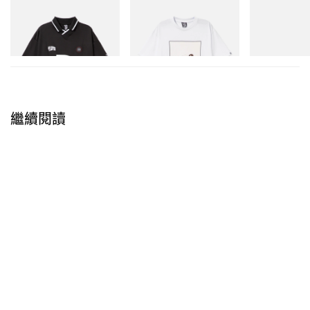
INITIAL
INITIAL
Crocs
Billionaire Boys Club X Initial
Billionaire Boys Club X Initial
Crocs Roy
D Game Shirt
D Cotton T-Shirt 2
立即購入
立即購入
立即購入
繼續閱讀