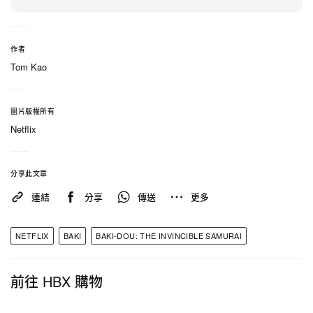
在殘酷戰鬥之外，預告同時搶先曝光本作高張力的聲
音設計。由 WANIMA 演唱的片頭曲〈FURUBOKO〉
與 Novel Core 負責的片尾曲〈Mountain Top〉，進
作者
一步推高整體作畫節奏與張力。官方亦同步確認豪華
Tom Kao
英語配音陣容，當中包括 Troy Baker 與 WWE 巨星
The Miz，確保國際版本同樣呼應日文原版的狂暴能
圖片版權所有
量。
Netflix
可於上方觀看完整預告。
分享此文章
連結
分享
傳送
更多
NETFLIX
BAKI
BAKI-DOU: THE INVINCIBLE SAMURAI
前往 HBX 購物