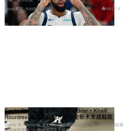
494
0
Sports 體育
2026年2月5日
Santo Studio 攜手 Ryan Sheckler、Khalil
Rountree 等運動指標，發布全新未來感鞋款
Trento 與 Clemente 運動鞋以科技機能為核心打造，同時兼顧日常
與高強度運動，一雙就搞定全天節奏。