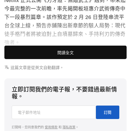
今最完整的一次前瞻，率先揭開板垣惠介武術傳奇中
下一段暴烈篇章。該作預定於 2 月 26 日登陸串流平
台全球上線，預告亦鋪陳出新章節的駭人局勢：現代
徒手格鬥者將被迫對上自墳墓歸來、手持利刃的傳奇
強者。
閱讀全文
畫面一開始，便在 Underground Arena 拋出震撼宣
告：場內禁用武器的規定正式解除。這項變更，為宮
這篇文章是從英文自動翻譯。
本武藏登場埋下伏筆——這位傳奇武士，是在 Tokyo
Skytree 地底深處透過秘密複製計畫被復活而來。預
立即訂閱我們的電子報，不要錯過最新情
告著重呈現跨越時代的殘酷交鋒，Musashi 以近乎神
報。
性的劍術，逐一瓦解現代鬥士。與以往賽事不同的
是，真刀實劍的引入，意味著一旦落敗，隨之而來的
訂閱
將是死亡的即時威脅。
訂閱時，您同意我們的
使用條款
和
隱私政策
。