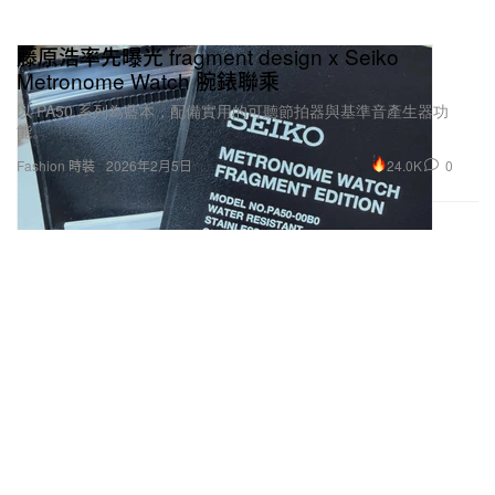
藤原浩率先曝光 fragment design x Seiko
Metronome Watch 腕錶聯乘
以 PA50 系列為藍本，配備實用的可聽節拍器與基準音產生器功
能。
24.0K
0
Fashion 時裝
2026年2月5日