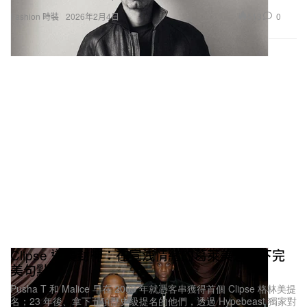
513
0
Fashion 時裝
2026年2月4日
Clipse 逆襲封神：在宣洩情緒的葛萊美週畫下完
美句點
Pusha T 和 Malice 早在 2003 年就憑客串獲得首個 Clipse 格林美提
名；23 年後、拿下五項歷史級提名的他們，透過 Hypebeast 獨家對