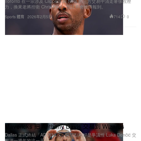
Toronto 在一宗涉及 Clippers 與 Nets 的三方交易中清走奢侈稅壓
力，換來老將控衛 Chris Paul，預計不會隨隊報到。
714
0
Sports 體育
2026年2月5日
Mavericks 把 Anthony Davis 交易到 Wizards
Dallas 正式終結「AD 實驗」，時間點剛好是爭議性 Luka Dončić 交
易滿一週年的這一天。