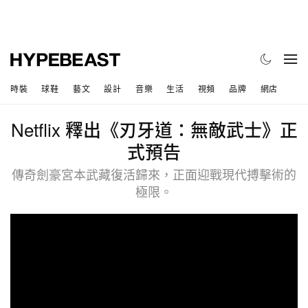
時裝
球鞋
藝文
設計
音樂
生活
視頻
品牌
網店
Netflix 釋出《刃牙道：無敵武士》正
式預告
傳奇劍豪宮本武藏復活歸來，正面迎戰現代搏擊術的
極限。