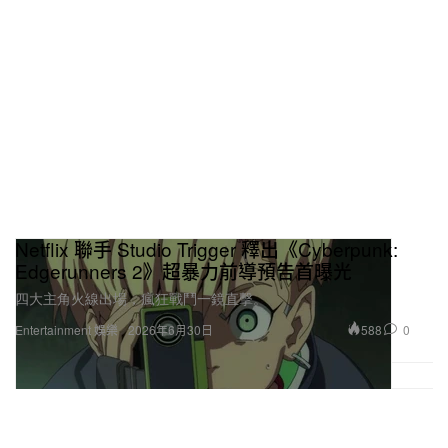
Netflix 聯手 Studio Trigger 釋出《Cyberpunk:
Edgerunners 2》超暴力前導預告首曝光
四大主角火線出場，瘋狂戰鬥一鏡直擊。
588
0
Entertainment 娛樂
2026年6月30日