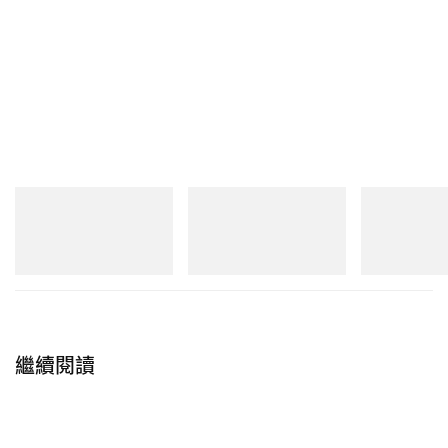
On
Crocs
adidas Original
Cloudmonster 1
CROCS ROY
Handball Spezia
Shoes
立即購入
立即購入
立即購入
繼續閱讀