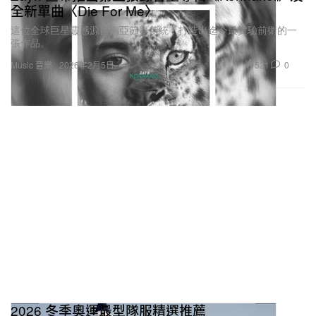
全新單曲〈Die For Me〉
這位全球巨星靈感源自南亞節奏傳統，打造出迄今最實驗前衛的一
張作品。
521
0
Music 音樂
2026年2月5日
2026 冬季奧運最型隊服精選推薦