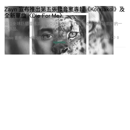
Zayn 宣布推出第五張錄音室專輯《Konnakol》及
全新單曲〈Die For Me〉
這位全球巨星靈感源自南亞節奏傳統，打造出迄今最實驗前衛的一
張作品。
521
0
Music 音樂
2026年2月5日