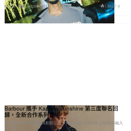
1.9K
0
Fashion 時裝
2026年2月4日
Barbour 攜手 Kaptain Sunshine 第三度聯名回
歸，全新合作系列登場
聚焦寬鬆海洋風剪裁與創新二合一外套結構，將海事工裝美學融入
日常穿搭。