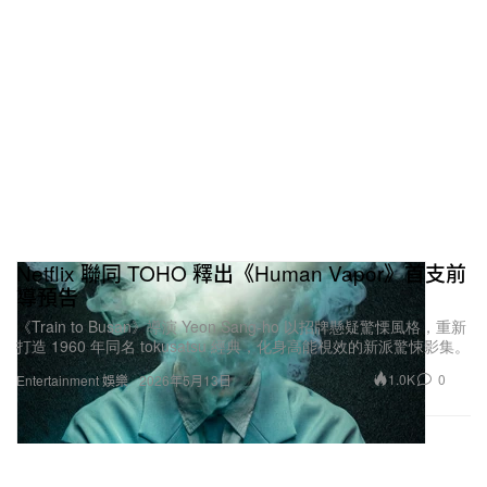
Netflix 聯同 TOHO 釋出《Human Vapor》首支前
導預告
《Train to Busan》導演 Yeon Sang-ho 以招牌懸疑驚慄風格，重新
打造 1960 年同名 tokusatsu 經典，化身高能視效的新派驚悚影集。
1.0K
0
Entertainment 娛樂
2026年5月13日