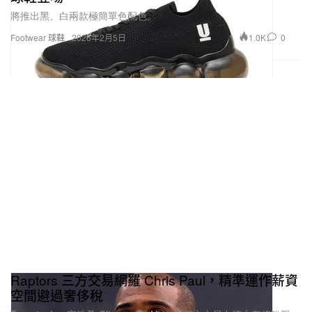
將推出黑、白兩款極簡單色配色。
1.0K
0
Footwear 球鞋
2026年2月5日
Raptors 三方交易網羅 Chris Paul，精準運作薪資
空間避過奢侈稅