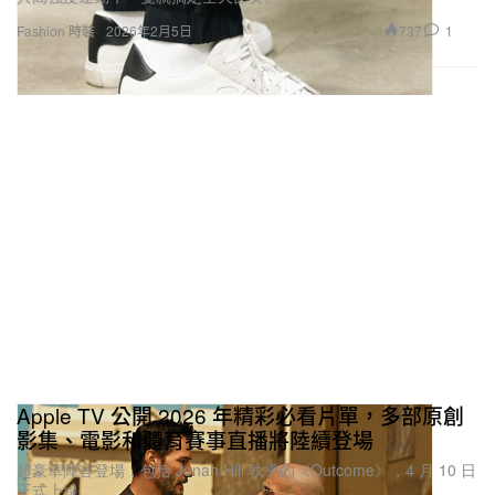
737
1
Fashion 時裝
2026年2月5日
Apple TV 公開 2026 年精彩必看片單，多部原創
影集、電影和體育賽事直播將陸續登場
超豪華陣容登場，包括 Jonah Hill 執導的《Outcome》，4 月 10 日
正式上線。