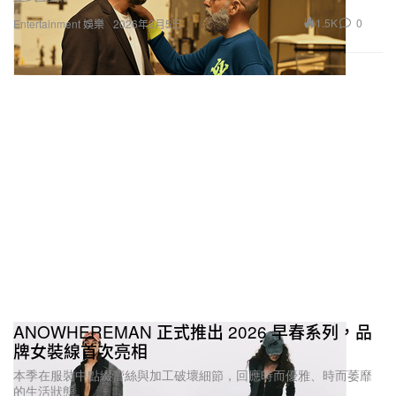
1.5K
0
Entertainment 娛樂
2026年2月5日
ANOWHEREMAN 正式推出 2026 早春系列，品
牌女裝線首次亮相
本季在服裝中點綴蕾絲與加工破壞細節，回應時而優雅、時而萎靡
的生活狀態。