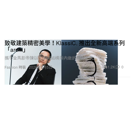
致敬建築精密美學！KlassiC. 推出全新高端系列
「archi」
攜手金馬影帝陳以文演繹結構與內斂的極致平衡。
1.2K
0
Fashion 時裝
2026年2月5日