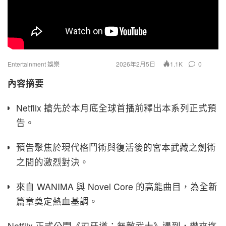
Entertainment 娛樂
2026年2月5日
0
1.1K
內容摘要
Netflix 搶先於本月底全球首播前釋出本系列正式預
告。
預告聚焦於現代格鬥術與復活後的宮本武藏之劍術
之間的激烈對決。
來自 WANIMA 與 Novel Core 的高能曲目，為全新
篇章奠定熱血基調。
Netflix 正式公開《刃牙道：無敵武士》遇到，帶來迄