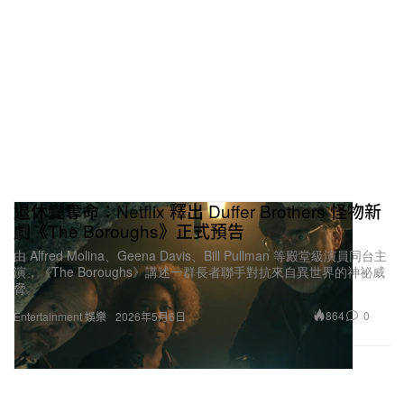
退休變奪命：Netflix 釋出 Duffer Brothers 怪物新
劇《The Boroughs》正式預告
由 Alfred Molina、Geena Davis、Bill Pullman 等殿堂級演員同台主
演，《The Boroughs》講述一群長者聯手對抗來自異世界的神祕威
脅。
864
0
Entertainment 娛樂
2026年5月6日