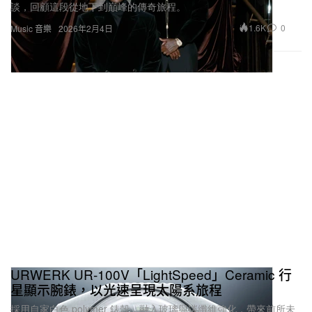
談，回顧這段從地下到巔峰的傳奇旅程。
1.6K
0
Music 音樂
2026年2月4日
URWERK UR‑100V「LightSpeed」Ceramic 行
星顯示腕錶，以光速呈現太陽系旅程
採用自家白色 polymer 錶殼，融入玻璃與碳纖維強化，帶來前所未