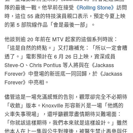
隊的最後一戰。他早前在接受
《Rolling Stone》
訪問
時，這位 55 歲的特技演員親口表示，預定今夏上映
的第 5 部院線作品「會是最後一部」。
他談到逾 20 年前在 MTV 起家的這個系列時說：
「這是自然的終點。」又打趣補充：「所以一定會糟
透了。」電影預計在 6 月 26 日上映，資深成員
Steve-O、Chris Pontius 等人將與在《Jackass
Forever》中登場的新班底一同回歸，於《Jackass
Forever》中亮相。
儘管這是一場充滿感慨的告別，觀眾卻完全不必期待
「收斂」版本。Knoxville 形容新片是一場「他媽的
火車失事現場」，還呼籲觀眾盡情期待災難場面：
「你就該這樣期待，我們本來就是這樣設計。」雖然
他本人在上一集與公牛對撞後，被醫生禁止再參與任