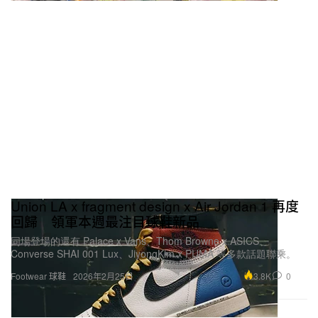
Union LA x fragment design x Air Jordan 1 再度
回歸 領軍本週最注目球鞋新品
同場登場的還有 Palace x Vans、Thom Browne x ASICS、
Converse SHAI 001 Lux、JiyongKim x PUMA 等多款話題聯乘。
3.8K
0
Footwear 球鞋
2026年2月25日