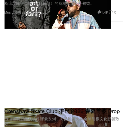
為這場圍繞專輯《ATLiens》的商標官司劃下句號。
1.4K
0
Music 音樂
2026年2月25日
Crenshaw Skate Club 推出 2026 春夏首波 Drop
透過全新服飾及硬件膠囊系列，向當地歷史與全球滑板文化影響致
敬。