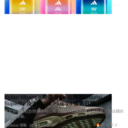
Kylian Mbappé 聯乘 Nike 公開 Mercurial
Superfly 及 Air Max Plus VII 發售日期
萬眾期待的鞋款聯乘系列，向 2000 年代初經典足球戰靴以及法國街
頭文化致敬。
17.1K
0
Footwear 球鞋
2026年2月25日