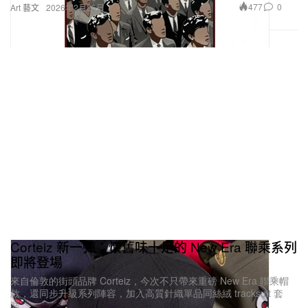
477
0
Art 藝文
2026年2月25日
Corteiz 新一彈：懷舊味十足的 New Era 聯乘系列
即將登場
來自倫敦的街頭品牌 Corteiz，今次不只帶來重磅 New Era 聯乘帽
款，還同步升級系列陣容，加入高質針織單品同絲絨 tracksuit 套
裝。