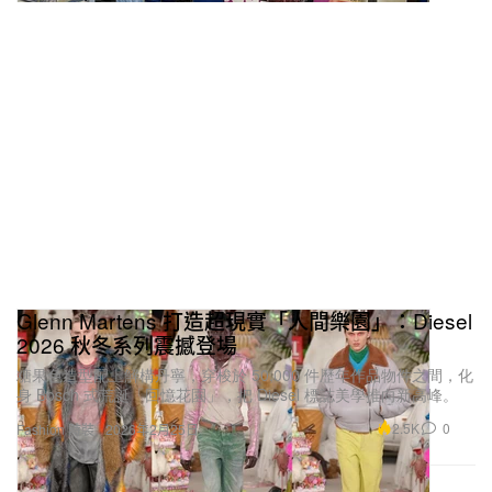
Glenn Martens 打造超現實「人間樂園」：Diesel
2026 秋冬系列震撼登場
糖果色造型配上解構丹寧，穿梭於 50,000 件歷年作品物件之間，化
身 Bosch 式荒誕「回憶花園」，把 Diesel 標誌美學推向新高峰。
2.5K
0
Fashion 時裝
2026年2月25日