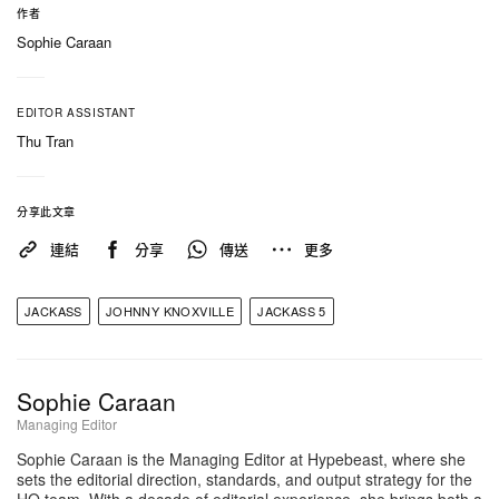
作者
Sophie Caraan
EDITOR ASSISTANT
Thu Tran
分享此文章
連結
分享
傳送
更多
JACKASS
JOHNNY KNOXVILLE
JACKASS 5
Sophie Caraan
Managing Editor
Sophie Caraan is the Managing Editor at Hypebeast, where she
sets the editorial direction, standards, and output strategy for the