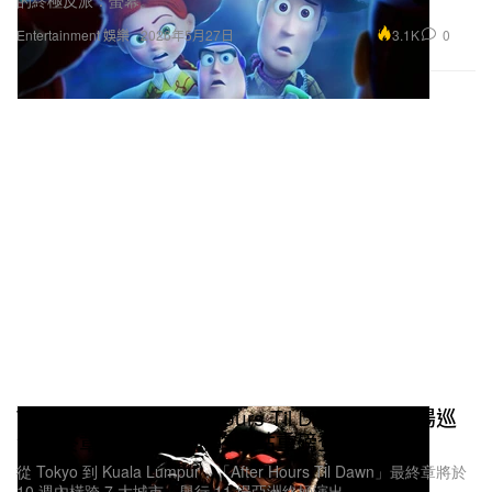
的終極反派：螢幕。
3.1K
0
Entertainment 娛樂
2026年5月27日
The Weeknd「After Hours Til Dawn」體育場巡
演最終章：11 場亞洲終極站重磅登場
從 Tokyo 到 Kuala Lumpur，「After Hours Til Dawn」最終章將於
10 週內橫跨 7 大城市、舉行 11 場亞洲終極演出。