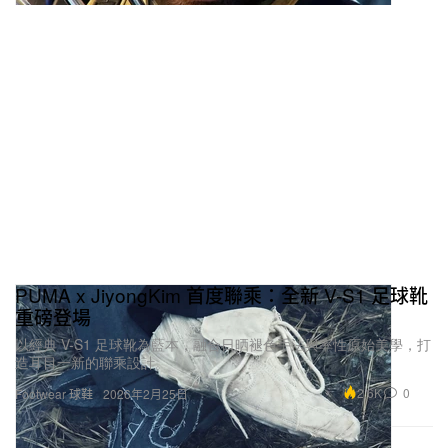
PUMA x JiyongKim 首度聯乘：全新 V-S1 足球靴
重磅登場
以經典 V-S1 足球靴為藍本，融合日晒褪色手法與率性原始美學，打
造耳目一新的聯乘設計。
2.6K
0
Footwear 球鞋
2026年2月25日