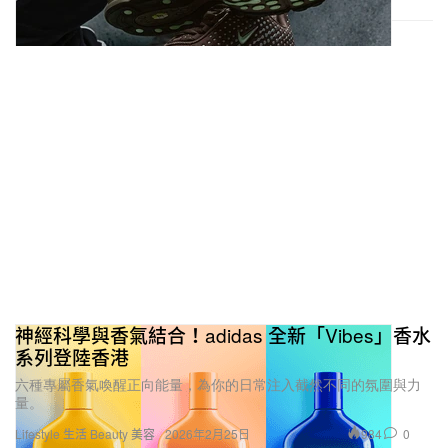
神經科學與香氣結合！adidas 全新「Vibes」香水
系列登陸香港
六種專屬香氣喚醒正向能量，為你的日常注入截然不同的氛圍與力
量。
984
0
Lifestyle 生活
Beauty 美容
2026年2月25日