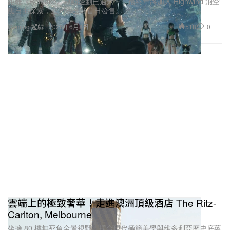
距離《Remake》啟動企劃已過六年，最終章將加入 Highwind 飛空
艇自由探索，並同步全球首日發售。
518
0
Gaming 遊戲
2026年6月8日
雲端上的極致奢華！走進澳洲頂級酒店 The Ritz-
Carlton, Melbourne
坐擁 80 樓無死角全景視野，揉合現代極簡美學與維多利亞歷史底蘊