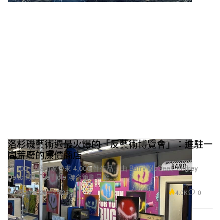
洛杉磯藝術週最火爆的「反藝術博覽會」：進駐一
間荒廢的廉價商店
逾 100 位藝術家帶來 4,000 件作品，由 Barry McGee、Jeffrey
Deitch 與 The Hole 聯合策劃呈獻。
4.0K
0
Art 藝文
2026年2月25日