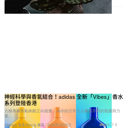
神經科學與香氣結合！adidas 全新「Vibes」香水
系列登陸香港
六種專屬香氣喚醒正向能量，為你的日常注入截然不同的氛圍與力
量。
984
0
Lifestyle 生活
Beauty 美容
2026年2月25日