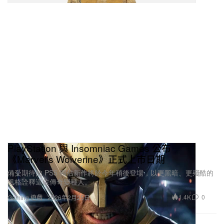
PlayStation 與 Insomniac Games 公布
《Marvel's Wolverine》正式上市日期
備受期待的 PS5 獨佔新作將於今年稍後登場，以更黑暗、更殘酷的
風格詮釋這位傳奇變種人。
1.4K
0
Gaming 遊戲
2026年2月25日