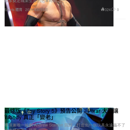
眾多奠定職業生涯的冠軍時刻之一。
324
0
Sports 體育
2026年8月5日
最終版《Toy Story 5》預告公開：Pixar 大膽讓
Woody 真正「變老」
導演兼唯一編劇 Andrew Stanton 回歸，打造出一個玩具永遠贏不了