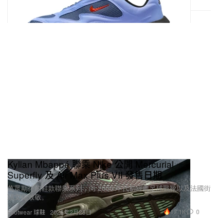
Kylian Mbappé 聯乘 Nike 公開 Mercurial
Superfly 及 Air Max Plus VII 發售日期
萬眾期待的鞋款聯乘系列，向 2000 年代初經典足球戰靴以及法國街
頭文化致敬。
17.1K
0
Footwear 球鞋
2026年2月25日