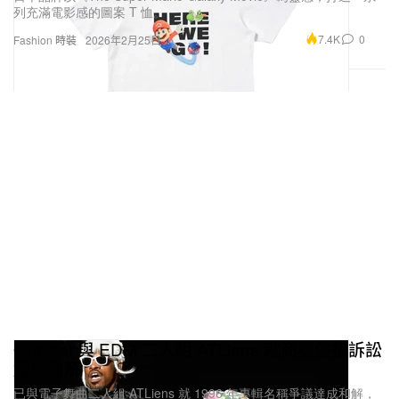
列充滿電影感的圖案 T 恤。
7.4K
0
Fashion 時裝
2026年2月25日
Outkast 與 EDM 二人組 ATLiens 就商標侵權訴訟
達成和解
已與電子舞曲二人組 ATLiens 就 1996 年專輯名稱爭議達成和解，