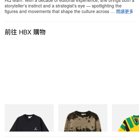
HQ team. With a decade of editorial experience, she brings both a
storyteller's instinct and a strategist's eye — spotlighting the
figures and movements that shape the culture across …
閱讀更多
前往 HBX 購物
Gramicci
Gramicci
adidas Original
One Point Logo Tee
Mohair Splatter Sweater
Adidas Original
Dead Disney Fo
立即購入
立即購入
立即購入