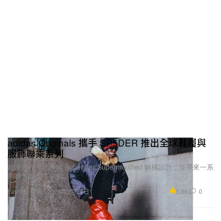
adidas Originals 攜手 SP5DER 推出全球鞋履與
服飾聯乘系列
此次合作大玩經典 Superstar Supermodified 解構設計，並帶來一系
列聯名圖案 T-shirt。
5.8K
0
Fashion 時裝
2026年2月25日