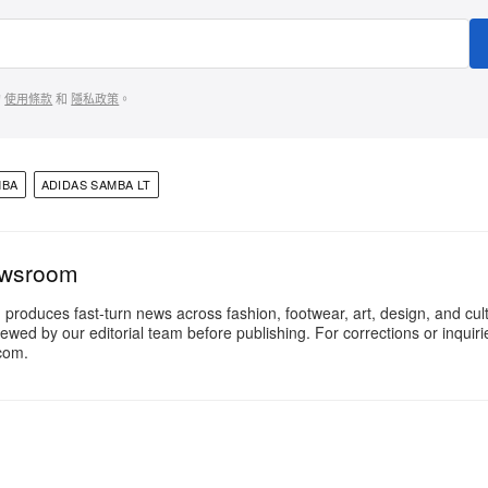
的
使用條款
和
隱私政策
。
MBA
ADIDAS SAMBA LT
ewsroom
oduces fast-turn news across fashion, footwear, art, design, and cul
iewed by our editorial team before publishing. For corrections or inquiri
com.