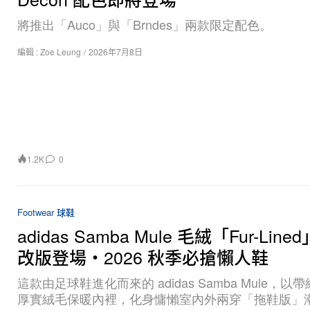
將推出「Auco」與「Brndes」兩款限定配色。
編輯 :
Zoe Leung
/
2026年7月8日
1.2K
0
Footwear 球鞋
adidas Samba Mule 毛絨「Fur-Lin
改版登場・2026 秋季必搶懶人鞋
這款由足球鞋進化而來的 adidas Samba Mule，以
厚實絨毛保暖內裡，化身慵懶室內外兩穿「拖鞋版」