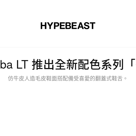
裝
球鞋
藝文
設計
音樂
生活
視頻
品牌
amba LT 推出全新配色系列「C
仿牛皮人造毛皮鞋面搭配備受喜愛的翻蓋式鞋舌。