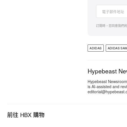
訂閱時，您同意我們
ADIDAS
ADIDAS SA
Hypebeast N
Hypebeast Newsroom pr
is AI-assisted and rev
editorial@hypebeast.
前往 HBX 購物