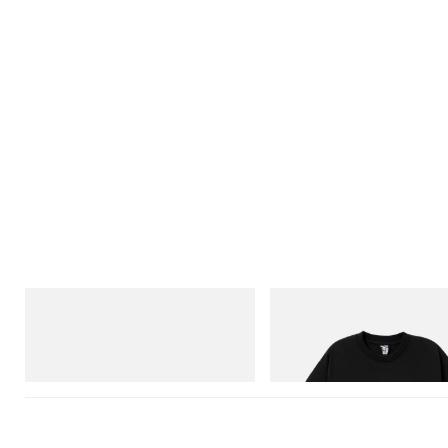
On
INITIAL
Cloudmonster 1
BILLIONAIRE BOYS CLUB X INI
COTTON T-SHIRT #1
立即購入
立即購入