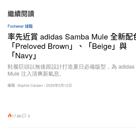
繼續閱讀
Footwear 球鞋
率先近賞 adidas Samba Mule 全新配
「Preloved Brown」、「Beige」與
「Navy」
鞋履巨頭以無後跟設計打造夏日必備版型，為 adidas S
Mule 注入清爽新氣息。
編輯 :
Sophie Caraan
/
2026年5月12日
17.8K
0