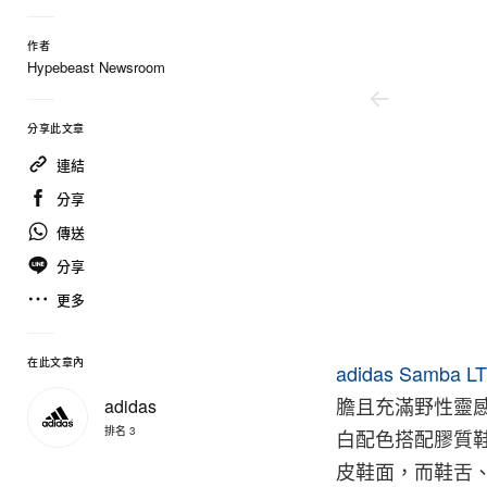
作者
Hypebeast Newsroom
分享此文章
連結
分享
傳送
分享
更多
在此文章內
adidas Samba L
膽且充滿野性靈
adidas
排名 3
白配色搭配膠質
皮鞋面，而鞋舌、鞋後