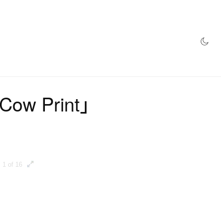
網店
ow Print」
1 of 16