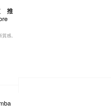
道 推
ore
新質感。
amba