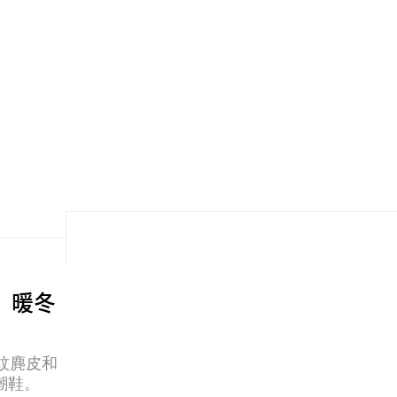
ed」暖冬
帶紋麂皮和
潮鞋。