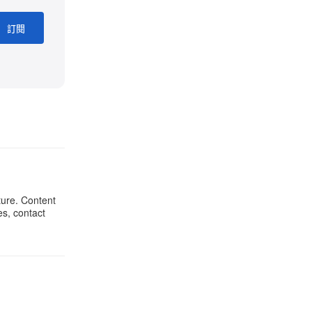
訂閱
ture. Content
es, contact