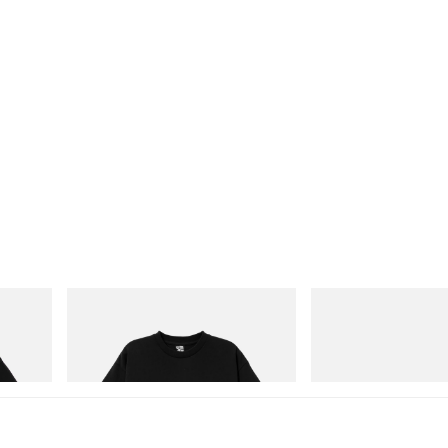
INITIAL
Merrell 1TRL
TIAL D
Billionaire Boys Club X Initial D Cotton T-
Merrell 1TRL X Perks A
Shirt 3
Storm GORE-TEX®
立即購入
立即購入