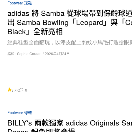
Footwear 球鞋
adidas 將 Samba 從球場帶到保齡球
出 Samba Bowling「Leopard」與「C
Black」全新亮相
經典鞋型全面翻玩，以漆皮配上豹紋小馬毛打造搶眼
編輯 :
Sophie Caraan
/
2026年4月24日
3.7K
0
Footwear 球鞋
BILLY's 兩款獨家 adidas Originals S
Decon 配色即將登場