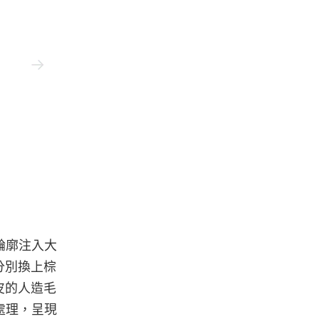
Adidas
 輪廓注入大
分別換上棕
皮的人造毛
皮革處理，呈現