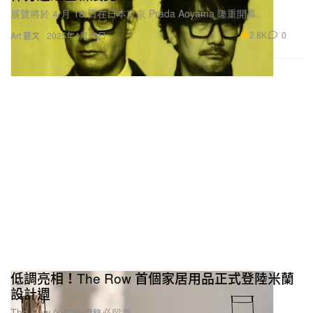
展覽將於 4 月 18 日在日本東京 Prada Aoyama 隆重開幕。
2.8K
0
Art 藝文
2025年4月10日
低調亮相！The Row 首個家居用品正式登陸米蘭
設計週
The Row 的信徒們務必留意。