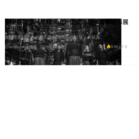
麥浚龍執導《風林火山》正式入選今屆康城影展
「午夜展映單元」
麥浚龍期待已久的第二部執導作品終於登上大銀幕。
9.6K
0
Entertainment 娛樂
2025年4月10日