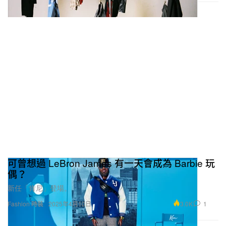
可曾想過 LeBron James 有一天會成為 Barbie 玩
偶？
新任「肯尼」登場。
3.0K
1
Fashion 時裝
2025年4月10日