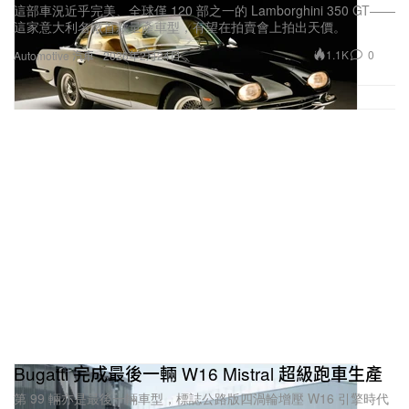
這部車況近乎完美、全球僅 120 部之一的 Lamborghini 350 GT——
這家意大利名廠首款量產車型，有望在拍賣會上拍出天價。
1.1K
0
Automotive 汽車
2026年2月24日
Bugatti 完成最後一輛 W16 Mistral 超級跑車生產
第 99 輛亦是最後一輛車型，標誌公路版四渦輪增壓 W16 引擎時代