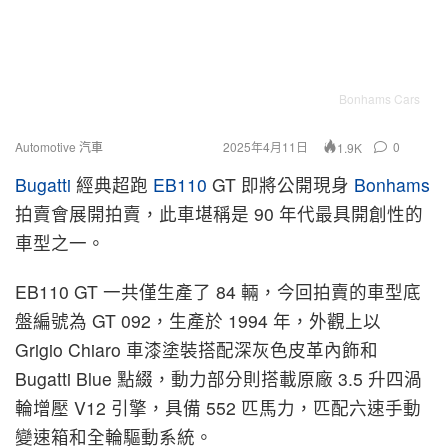
Bonhams Cars
Automotive 汽車
2025年4月11日
0
1.9K
Bugatti
經典超跑
EB110
GT 即將公開現身
Bonhams
拍賣會展開拍賣，此車堪稱是 90 年代最具開創性的
車型之一。
EB110 GT 一共僅生產了 84 輛，今回拍賣的車型底
盤編號為 GT 092，生產於 1994 年，外觀上以
Grigio Chiaro 車漆塗裝搭配深灰色皮革內飾和
Bugatti Blue 點綴，動力部分則搭載原廠 3.5 升四渦
輪增壓 V12 引擎，具備 552 匹馬力，匹配六速手動
變速箱和全輪驅動系統。