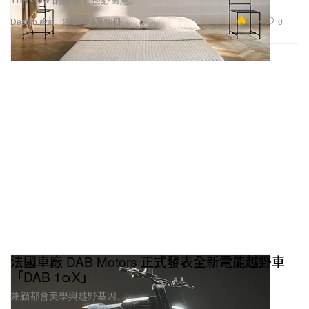
5.7K
0
Design 設計
2025年4月10日
法國車廠 DAB Motors 正式發表全新電能越野車
「DAB 1αX」
兼顧都會美學與越野基因。