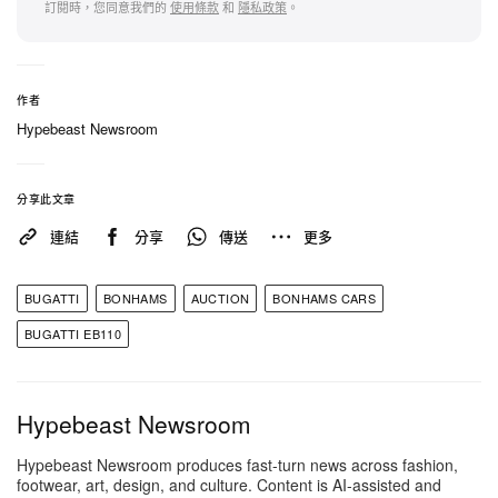
訂閱時，您同意我們的
使用條款
和
隱私政策
。
相關報導
作者
>
Toyota 正式發表 GR86、GR Supra、GR Corolla
Hypebeast Newsroom
等三款全新 GR 特別版車型
>
Kawasaki 發表全新機械獸越野概念車 CORLEO
分享此文章
連結
分享
傳送
更多
>
Lamborghini 攜手 Ducati 推出限量 64 輛
Streetfighter V4 聯名車型
BUGATTI
BONHAMS
AUCTION
BONHAMS CARS
BUGATTI EB110
Hypebeast Newsroom
Hypebeast Newsroom produces fast-turn news across fashion,
footwear, art, design, and culture. Content is AI-assisted and