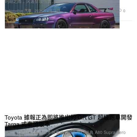
到期之際，火速登場拍賣。
1.2K
0
Automotive 汽車
2026年4月24日
Toyota 據報正為即將推出的 GR GT 超級跑車開發
Targa 式車頂版本
據悉，Targa 式車頂版本將重啟 1990 年代經典 A80 Supra Aero