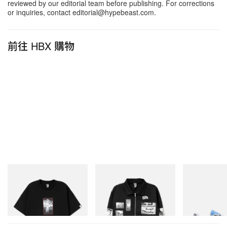
reviewed by our editorial team before publishing. For corrections
or inquiries, contact editorial@hypebeast.com.
前往 HBX 購物
INITIAL
INITIAL
On
BILLIONAIRE BOYS CLUB X
Billionaire Boys Club X Initial
Cloudmonster 
INITIAL D COTTON T-SHIRT
D Cotton Jacket
#1
立即購入
立即購入
立即購入