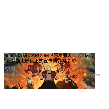
Netflix 改編 CAPCOM《惡魔獵人 Devil May
Cry》動畫影集正式宣佈續訂第 2 季
爛番茄評價高達 96% 新鮮度。
2.2K
0
Entertainment 娛樂
2025年4月11日