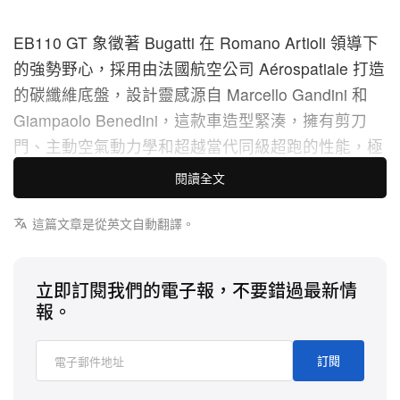
EB110 GT 象徵著 Bugatti 在 Romano Artioli 領導下
的強勢野心，採用由法國航空公司 Aérospatiale 打造
的碳纖維底盤，設計靈感源自 Marcello Gandini 和
Giampaolo Benedini，這款車造型緊湊，擁有剪刀
門、主動空氣動力學和超越當代同級超跑的性能，極
速可達 212 英里，足以與 Jaguar XJ220 匹敵，與為
閱讀全文
當今 Veyron 和 Chiron 車型的開發奠定基礎。
這篇文章是從英文自動翻譯。
這輛編號 GT 092 的 EB110 GT 擁有詳盡記錄，車主
遍布德國、荷蘭、丹麥和美國，曾在知名的 Strojer
立即訂閱我們的電子報，不要錯過最新情
Samlingen Museum 展出。總行駛里程僅略超過
報。
18,000 英里，車況未經改裝，保留了原廠引擎、原
廠行李箱、工具組和 Nakamichi 音響系統，它預計
訂閱
在 5 月 3 日於 Bonhams Cars 舉行的 The Miami
Auction 開始競標，估價達到 $165 萬美元。