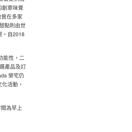
的創意味覺
造，他曾在多家
ne，甜點則由世
。自2018
與功能性，二
列精選產品及訂
da 榮宅仍
文化活動，
業時間為早上