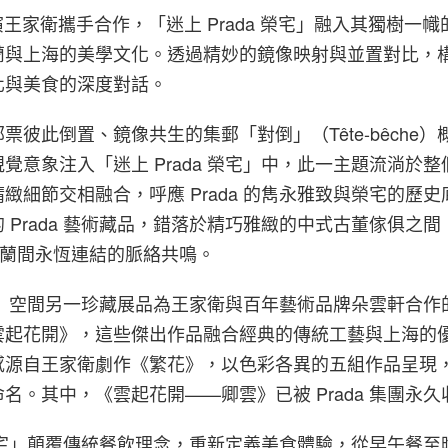
導演王家衛攜手合作，「迷上 Prada 榮宅」融入其獨樹一
蘭與上海的美學文化。透過精妙的鏡像映射與並置對比，
化與美食的深度對話。
票彼此倒置、鏡像共生的集郵「對倒」（Tête-bêche）
覺意象注入「迷上 Prada 榮宅」中，此一主題流淌於
緻細節交相融合，呼應 Prada 的雋永雅致與榮宅的歷
 Prada 藝術藏品，錯落於精巧雅緻的中式古董傢俱之
與米蘭間永恆連結的脈絡共鳴。
 榮宅」空間另一珍藏展品為王家衛與百年藝術品牌朵雲軒合
雲起花開》，這些傑出作品融合經典的傳統工藝與上海的
感源自王家衛劇作《繁花》，以色彩各異的五組作品呈現
名。其中，《雲起花開——卿雲》已被 Prada 集團永久
a 榮宅」顛覆傳統餐飲理念，重新定義美食體驗，從早午餐