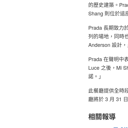
的歷史建築。Pr
Shang 則位於
Prada 長期致力
列的場地，同時也是
Anderson 
Prada 在聲明中表示
Luce 之後，M
諾。」
此餐廳提供全時
廳將於 3 月 3
相關報導