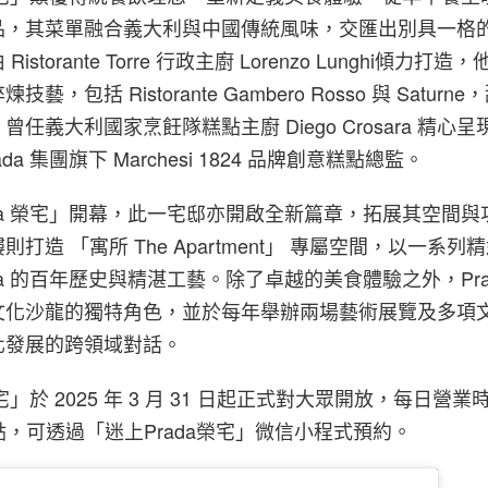
品，其菜單融合義大利與中國傳統風味，交匯出別具一格
storante Torre 行政主廚 Lorenzo Lunghi傾力打
，包括 Ristorante Gambero Rosso 與 Satur
任義大利國家烹飪隊糕點主廚 Diego Crosara 精心呈現
da 集團旗下 Marchesi 1824 品牌創意糕點總監。
ada 榮宅」開幕，此一宅邸亦開啟全新篇章，拓展其空間
打造 「寓所 The Apartment」 專屬空間，以一系
da 的百年歷史與精湛工藝。除了卓越的美食體驗之外，Pra
文化沙龍的獨特角色，並於每年舉辦兩場藝術展覽及多項
化發展的跨領域對話。
榮宅」於 2025 年 3 月 31 日起正式對大眾開放，每日營
0 點，可透過「迷上Prada榮宅」微信小程式預約。