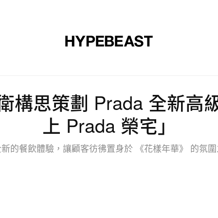
裝
球鞋
藝文
設計
音樂
生活
視頻
品牌
構思策劃 Prada 全新
上 Prada 榮宅」
全新的餐飲體驗，讓顧客彷彿置身於 《花樣年華》 的氛圍