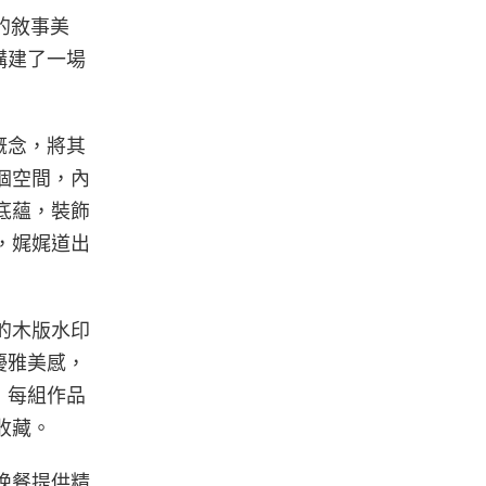
幟的敘事美
構建了一場
概念，將其
整個空間，內
史底蘊，裝飾
間，娓娓道出
作的木版水印
優雅美感，
，每組作品
收藏。
至晚餐提供精