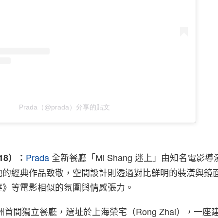
Prada（@prada）分享的貼文
Prada
全新餐廳「Mi Shang 迷上」由知名電影導
/18）：
他的經典作品致敬，空間設計則透過對比鮮明的裝潢與鏡
華》等電影相似的氛圍與情感張力。
亞洲首間獨立餐廳，選址於上海榮宅（Rong Zhai），一座建於