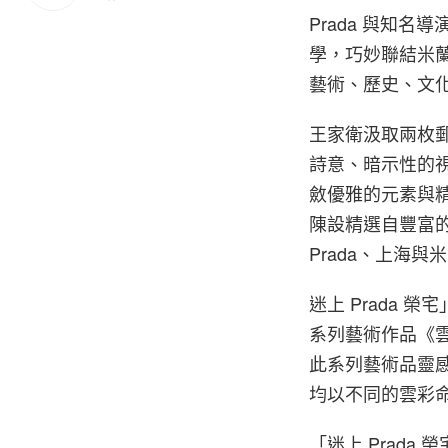
Prada 與知名
學，巧妙聯結米
藝術、歷史、文
王家衛汲取兩枚郵
詩意、暗示性的視
斂優雅的元素與精
陳設精選自豐富的
Prada、上海
迷上 Prada
系列藝術作品《
此系列藝術品靈
均以不同的雲彩命
「迷上 Prad