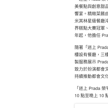
美餐點與創意甜
饗宴。精緻菜餚由 Ri
米其林星級餐廳淬煉技藝
界糕點大賽冠軍、曾
年起，他擔任 Pra
隨著「迷上 Pr
樓設有餐廳，三樓則
製服務展示 Pra
致力於扮演都會
持續推動都會文
「迷上 Prada 
10 點至晚上 1