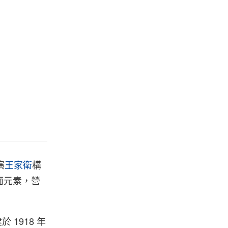
演
王家衛
構
面元素，營
 1918 年