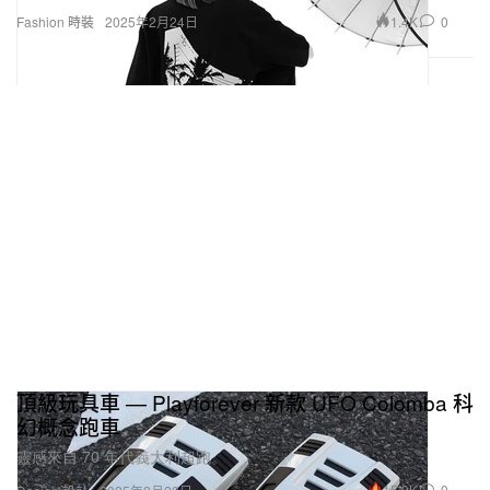
1.4K
0
Fashion 時裝
2025年2月24日
頂級玩具車 — Playforever 新款 UFO Colomba 科
幻概念跑車
靈感來自 70 年代義大利超跑。
15.9K
0