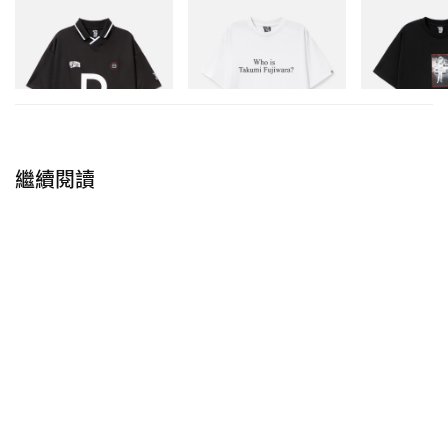
INITIAL
INITIAL
INITIAL
Billionaire Boys Club X Initial
Billionaire Boys Club X Initial
BILLIONAIRE 
D Game Shirt
D Cotton T-Shirt 3
INITIAL D COT
#1
立即購入
立即購入
立即購入
繼續閱讀