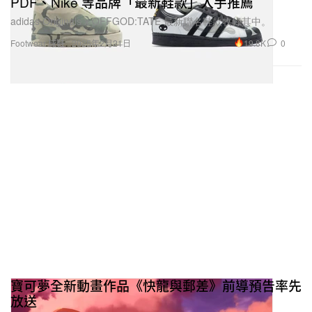
PDF、Nike 等品牌「最新鞋款」入手推薦
adidas Originals x OFFGOD:TATE 最新聯名鞋款收錄其中。
19.8K
0
Footwear 球鞋
2025年2月21日
寶可夢全新動畫作品《快龍與郵差》前導預告率先
放送