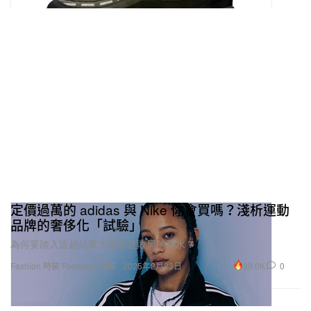
定價過萬的 adidas 與 Nike 你會買嗎？淺析運動
品牌的奢侈化「試驗」
為何要踏入這趟結果大概率是敗局的渾水？
39.0K
0
Fashion 時裝
Footwear 球鞋
2025年2月23日