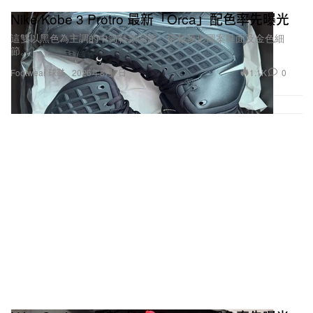
Nike Kobe 3 Protro 最新「Orca」配色率先曝光
這雙以黑色為主調的中筒鞋款回歸，搭載菱形圖案鞋面及金色細
節。
1.1K
0
Footwear 球鞋
2026年8月7日