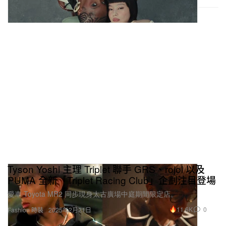
Tyson Yoshi 主理 Triplet 聯手 GRS、rojol 以及
PUMA 全新「Triplet Racing Club」企劃注目登場
愛車 Toyota MR2 同步現身太古廣場中庭期間限定店。
11.6K
0
Fashion 時裝
2025年2月21日