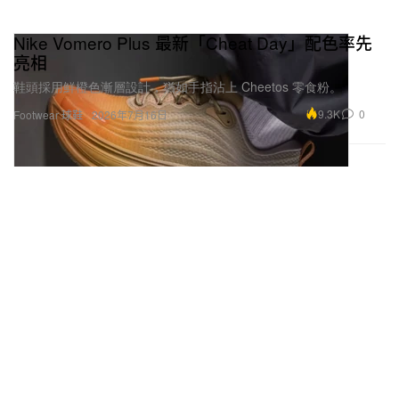
Nike Vomero Plus 最新「Cheat Day」配色率先
亮相
鞋頭採用鮮橙色漸層設計，猶如手指沾上 Cheetos 零食粉。
9.3K
0
Footwear 球鞋
2026年7月16日