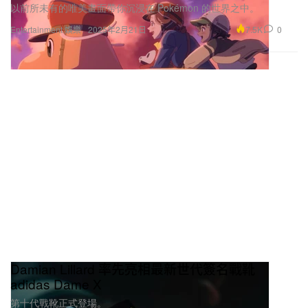
以前所未有的唯美畫面帶你沉浸在 Pokémon 的世界之中。
7.5K
0
Entertainment 娛樂
2025年2月21日
Damian Lillard 率先亮相最新世代簽名戰靴
adidas Dame X
第十代戰靴正式登場。