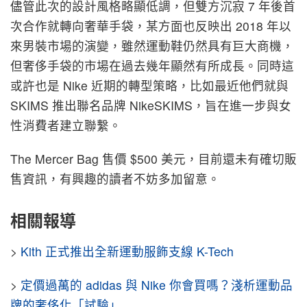
儘管此次的設計風格略顯低調，但雙方沉寂 7 年後首
次合作就轉向奢華手袋，某方面也反映出 2018 年以
來男裝市場的演變，雖然運動鞋仍然具有巨大商機，
但奢侈手袋的市場在過去幾年顯然有所成長。同時這
或許也是 Nike 近期的轉型策略，比如最近他們就與
SKIMS 推出聯名品牌 NikeSKIMS，旨在進一步與女
性消費者建立聯繫。
The Mercer Bag 售價 $500 美元，目前還未有確切販
售資訊，有興趣的讀者不妨多加留意。
相關報導
>
Kith 正式推出全新運動服飾支線 K-Tech
>
定價過萬的 adidas 與 Nike 你會買嗎？淺析運動品
牌的奢侈化「試驗」