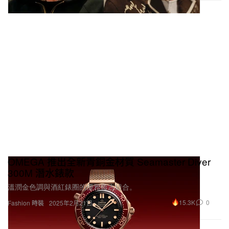
OMEGA 推出全新青銅金材質 Seamaster Diver
300M 潛水錶款
溫潤金色調與酒紅錶圈的優雅復古組合。
15.3K
0
Fashion 時裝
2025年2月21日