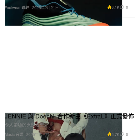
6.1K
0
Footwear 球鞋
2025年2月21日
JENNIE 與 Doechii 合作新曲《ExtraL》正式發佈
令人驚驗的火辣造型。
5.7K
0
Music 音樂
2025年2月21日