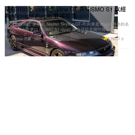
罕有 R33 Nissan Skyline GT‑R NISMO S1 以經
典 Midnight Purple 登場拍賣
有「Godzilla」之稱的 Nissan Skyline GT‑R 向來是車壇最傳奇的名
字之一，今次更以 NISMO S1‑Spec 身份登陸美國拍賣市場。
3.7K
0
Automotive 汽車
2025年12月24日