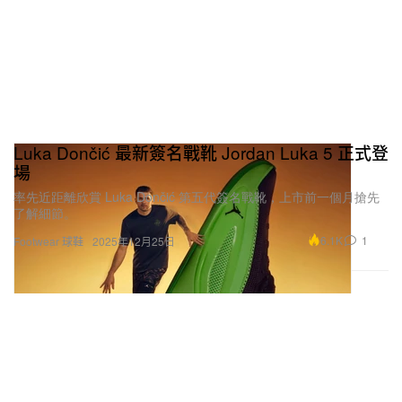
Luka Dončić 最新簽名戰靴 Jordan Luka 5 正式登
場
率先近距離欣賞 Luka Dončić 第五代簽名戰靴，上市前一個月搶先
了解細節。
6.1K
1
Footwear 球鞋
2025年12月25日