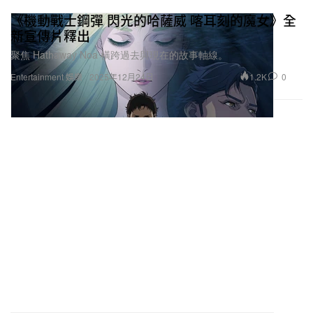
《機動戰士鋼彈 閃光的哈薩威 喀耳刻的魔女》全
新宣傳片釋出
聚焦 Hathaway Noa 橫跨過去與現在的故事軸線。
1.2K
0
Entertainment 娛樂
2025年12月24日