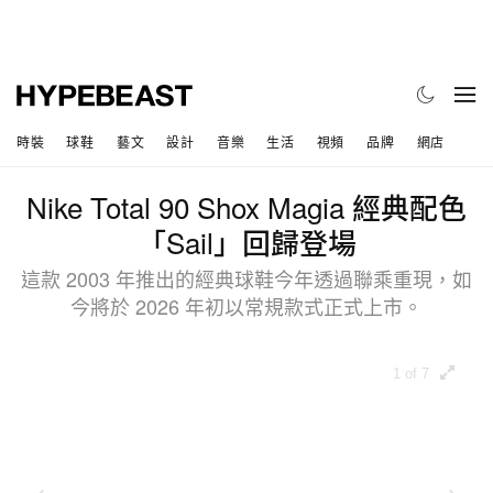
時裝
球鞋
藝文
設計
音樂
生活
視頻
品牌
網店
Nike Total 90 Shox Magia 經典配色
「Sail」回歸登場
這款 2003 年推出的經典球鞋今年透過聯乘重現，如
今將於 2026 年初以常規款式正式上市。
1 of 7