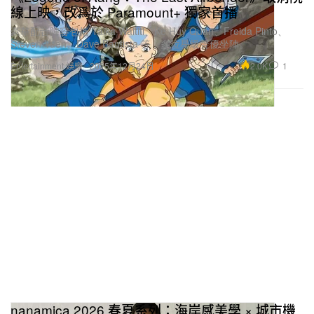
線上映，改爲於 Paramount+ 獨家首播
豪華配音陣容包括 Taika Waititi、Ke Huy Quan、Freida Pinto、
Steven Yuen、Dave Bautista 等，多位星級聲優坐陣。
2.0K
1
Entertainment 娛樂
2025年12月24日
nanamica 2026 春夏系列：海岸感美學 × 城市機