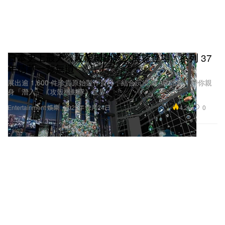
日本史上最大《攻殼機動隊》展覽登場，系列 37
年精華一覽無遺
展出逾 1,600 件珍貴原始製作資料，結合沉浸式 AR 體驗，帶你親
身「潛入」《攻殼機動隊》世界。
4.2K
0
Entertainment 娛樂
2025年12月24日