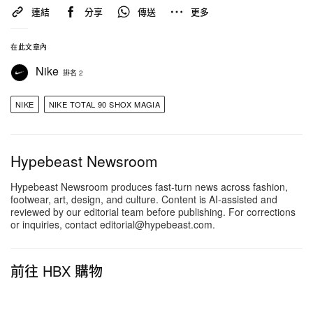
連結
分享
傳送
更多
在此文章內
Nike
排名 2
NIKE
NIKE TOTAL 90 SHOX MAGIA
Hypebeast Newsroom
Hypebeast Newsroom produces fast-turn news across fashion,
footwear, art, design, and culture. Content is AI-assisted and
reviewed by our editorial team before publishing. For corrections
or inquiries, contact editorial@hypebeast.com.
前往 HBX 購物