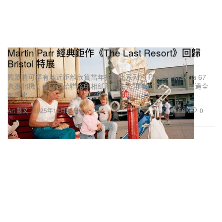
Martin Parr 經典鉅作《The Last Resort》回歸
Bristol 特展
觀眾將可罕有地近距離欣賞當年拍攝此系列的 Plaubel Makina 67
真實相機，連同原始聯絡印相紙及從未公開曝光的照片，一次過全
數展出。
1.8K
0
Art 藝文
2025年12月24日