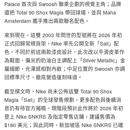
Palace 首次與 Swoosh 聯乘企劃的視覺主角；品牌
還把 Total 90 Shox Magia 帶回球場，並與 Maha
Amsterdam 攜手推出兩款聯名配色。
來到現在，這雙 2003 年問世的型號將在 2026 年初
正式回歸常規貨架，Nike 率先公開全新「Sail」配
色。不同於前述兩款漆皮設計，此次改以平滑皮革作
為鞋面，偏米的奶油白主調配上「Silver Metallic」金
屬細節，光澤感相對內斂；中足位置的 Swoosh 亦調
回標準尺寸，徹底營造復刻味道。
截至撰文時，Nike 尚未公佈這雙 Total 90 Shox
Magia「Sail」的全球發售規劃，更多配色與後續消
息仍有待官方揭曉。現階段預計此作將於 2026 年初
登上 Nike SNKRS 及指定零售店鋪，建議售價為
$180 美元；與此同時，新加坡區 Nike SNKRS 已確