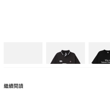
Puma
INITIAL
INITIAL
H-Street Once-A-Year
Billionaire Boys Club X Initial
Billionaire Boys 
D Game Shirt
D Cotton T-Shirt
立即購入
立即購入
立即購入
繼續閱讀