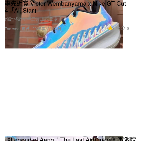
率先近賞 Victor Wembanyama x Nike GT Cut
4「All-Star」
預計將於明年二月正式登場。
3.4K
0
Footwear 球鞋
2025年12月24日
《Legend of Aang：The Last Airbender》取消院