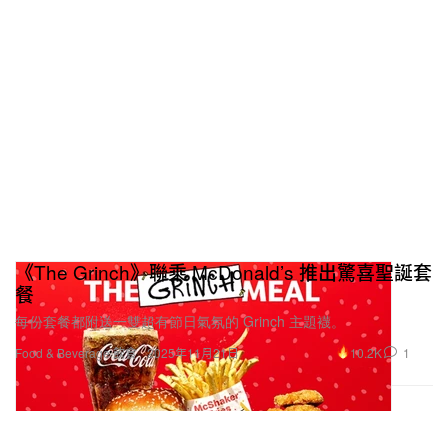
《The Grinch》聯乘 McDonald’s 推出驚喜聖誕套
餐
每份套餐都附送一雙超有節日氣氛的 Grinch 主題襪。
10.2K
1
Food & Beverage 飲食
2025年11月21日