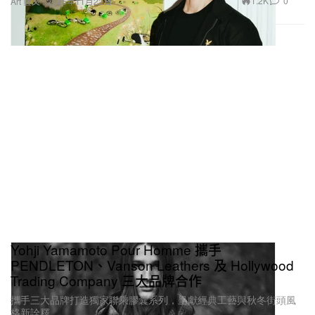
1.2K
0
Art 藝文
2025年11月22日
Yohji Yamamoto Pour Homme 攜手
PENDLETON、Vanson Leathers 及 Hollywood
Trading Company 三大品牌合作
攜手三大品牌打造獨家聯乘膠囊系列，呈獻經典工藝與秋冬街頭風
格新詮釋。