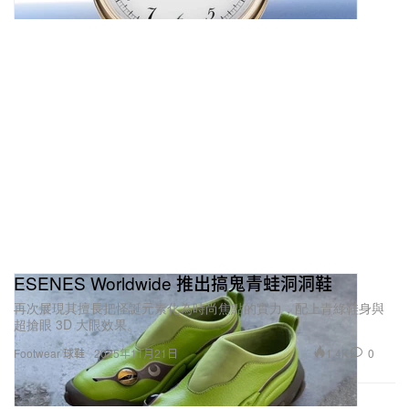
ESENES Worldwide 推出搞鬼青蛙洞洞鞋
再次展現其擅長把怪誕元素化為時尚焦點的實力，配上青綠鞋身與
超搶眼 3D 大眼效果。
1.4K
0
Footwear 球鞋
2025年11月21日