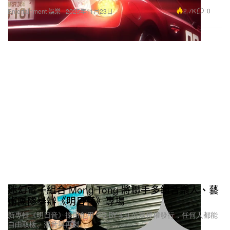
2.7K
0
Entertainment 娛樂
2025年11月23日
迷幻電子組合 Mong Tong 將聯手多組音樂人、藝
術團隊舉辦《明日音》專場
新專輯《明日音》採用創用 CC BY 4.0 公眾授權發行，任何人都能
自由取樣、混音與再製。