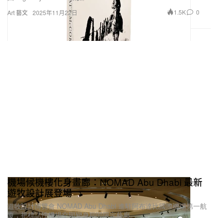
1.5K
0
Art 藝文
2025年11月22日
機場候機樓化身畫廊：NOMAD Abu Dhabi 最新
遊牧設計展登場
遊牧設計博覽會 NOMAD Abu Dhabi 進駐阿布達比國際機場第一航
廈，把標誌性機場空間變身期間限定藝廊。