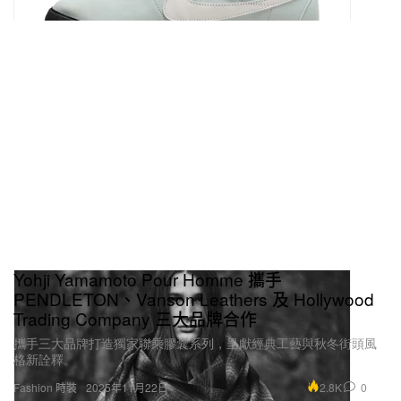
Yohji Yamamoto Pour Homme 攜手
PENDLETON、Vanson Leathers 及 Hollywood
Trading Company 三大品牌合作
攜手三大品牌打造獨家聯乘膠囊系列，呈獻經典工藝與秋冬街頭風
格新詮釋。
2.8K
0
Fashion 時裝
2025年11月22日