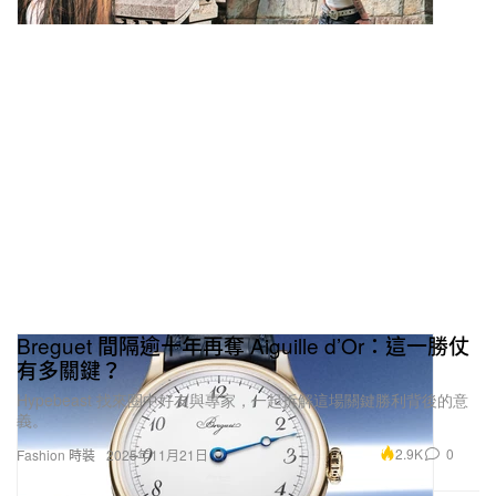
Breguet 間隔逾十年再奪 Aiguille d’Or：這一勝仗
有多關鍵？
Hypebeast 找來圈中好友與專家，一起拆解這場關鍵勝利背後的意
義。
2.9K
0
Fashion 時裝
2025年11月21日