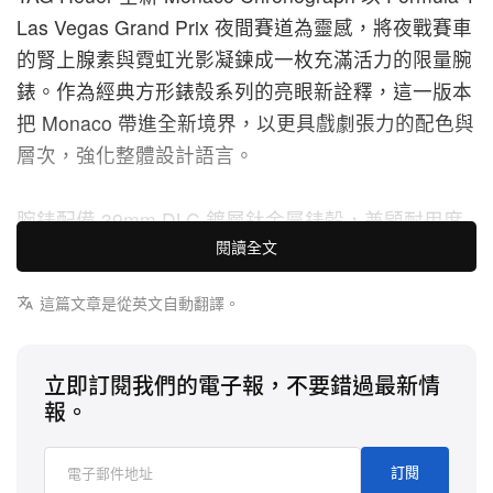
Las Vegas Grand Prix 夜間賽道為靈感，將夜戰賽車
的腎上腺素與霓虹光影凝鍊成一枚充滿活力的限量腕
錶。作為經典方形錶殼系列的亮眼新詮釋，這一版本
把 Monaco 帶進全新境界，以更具戲劇張力的配色與
層次，強化整體設計語言。
腕錶配備 39mm DLC 鍍層鈦金屬錶殼，兼顧耐用度
閱讀全文
與佩戴舒適度，呼應其高性能定位。外觀上精準捕捉
入夜後的賽道氣氛，把疾速掠過霓虹街道時的戲劇美
這篇文章是從英文自動翻譯。
感與張力凝聚於腕間。鏤空錶盤由紫漸變至藍，向
Las Vegas 熾熱夜生活致意；夜光細節與亮眼青綠色
計時指針不但提升讀時清晰度，亦為整體造型注入大
立即訂閱我們的電子報，不要錯過最新情
報。
膽且電光感十足的視覺效果。
在低光環境下，腕錶尤顯迷人，透過三種不同夜色調
訂閱