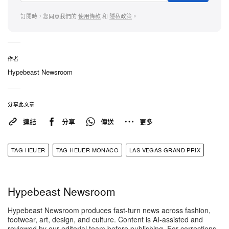
的 Super-LumiNova® 夜光元素綻放耀眼光芒。藍色
Super-LumiNova 強調計時功能與鮮亮青綠色計時指
訂閱時，您同意我們的
使用條款
和
隱私政策
。
針；綠色 Super-LumiNova 則專為黑金色時、分針及
鏤空日期轉盤而設，確保讀時一目了然。分鐘刻度圈
與錶盤外緣拱位再疊加紫色與藍色 Super-
作者
Hypebeast Newsroom
LumiNova，營造多層次光影效果。連錶背亦經虹彩
鍍膜處理，由藍漸變至紫，將這組夜色調性無縫延伸
至機芯之上。
分享此文章
連結
分享
傳送
更多
腕錶核心搭載 TAG Heuer 自家 Calibre TH20-00 自
動機芯，兼具精準度與穩定性能，並提供長達 80 小
TAG HEUER
TAG HEUER MONACO
LAS VEGAS GRAND PRIX
時動力儲備。錶帶則以黑色橡膠結合壓紋小牛皮的混
合結構呈現，配以紫色車線呼應整體配色主題。
Hypebeast Newsroom
這枚備受藏家關注的 TAG Heuer Monaco
Hypebeast Newsroom produces fast-turn news across fashion,
Chronograph 定價為 11,600 美元，全球限量僅 600
footwear, art, design, and culture. Content is AI-assisted and
reviewed by our editorial team before publishing. For corrections