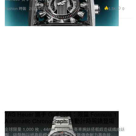
6.5K
0
Fashion 時裝
2026年6月5日
TAG Heuer 攜手 Gulf 回歸：限量 Formula 1
Automatic Chronograph 自動計時腕錶登場
全球限量 1,000 枚，44mm 自動計時賽車腕錶搭載鍛造碳纖維錶
圈，錶盤飾以經典藍橙色賽車條紋，致敬傳奇耐力賽血統。