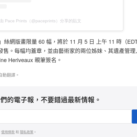
由 Pace Prints（@paceprints）分享的貼文
nso」絲網版畫限量 60 幅，將於 11 月 5 日 上午 11 時（
ts 獨家發售。每幅均蓋章，並由藝術家的兩位姊妹、其遺產管理人 
anine Heriveaux 親筆簽名。
自動翻譯。
我們的電子報，不要錯過最新情報。
的
使用條款
和
隱私政策
。