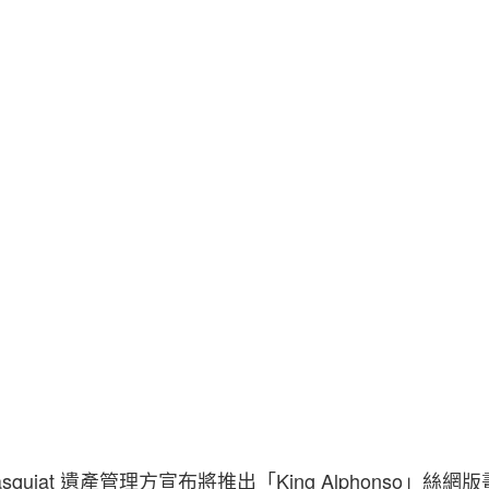
Estate Of Jean-Michel Basquiat. Courtes
l Basquiat 遺產管理方宣布將推出「King Alphonso」絲網版