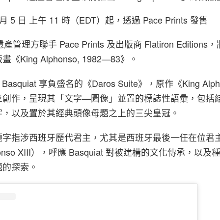
 5 日 上午 11 時（EDT）起，透過 Pace Prints 發售
產管理方聯手 Pace Prints 及出版商 Flatiron Editions，
ing Alphonso, 1982—83》。
el Basquiat 享負盛名的《Daros Suite》，原作《King Alp
筆創作，呈現其「文字—圖像」並置的標誌性語彙，包括
字，以及置於其經典頭像母題之上的三尖皇冠。
題字指涉西班牙歷代君主，尤其是西班牙最後一任在位君
phonso XIII），呼應 Basquiat 對被建構的文化傳承，
題的探索。