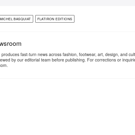
MICHEL BASQUIAT
FLATIRON EDITIONS
ewsroom
oduces fast-turn news across fashion, footwear, art, design, and cul
iewed by our editorial team before publishing. For corrections or inquiri
com.