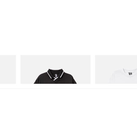
INITIAL
INITIAL
Hydro
Billionaire Boys Club X Initial D Game
Billionaire Boys Club X In
Shirt
Shirt 3
立即購入
立即購入