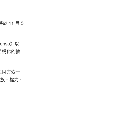
將於 11 月 5
honso》以
結構化的抽
主阿方索十
以及種族、權力、