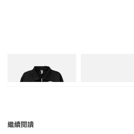
INITIAL
Merrell 1TRL
Billionaire Boys Club X Initial D Cotton
Merrell 1TRL X Perks And Mini 
Jacket
Next Gen Moc
立即購入
立即購入
繼續閱讀
Art 藝文