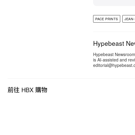
PACE PRINTS
JEAN-
Hypebeast N
Hypebeast Newsroom pr
is AI-assisted and rev
editorial@hypebeast.
前往 HBX 購物