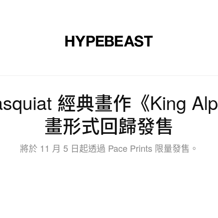
裝
球鞋
藝文
設計
音樂
生活
視頻
品牌
 Basquiat 經典畫作《King 
畫形式回歸發售
將於 11 月 5 日起透過 Pace Prints 限量發售。