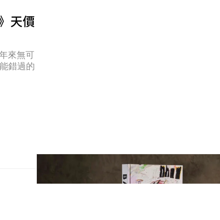
at》天價
65 年來無可
不能錯過的