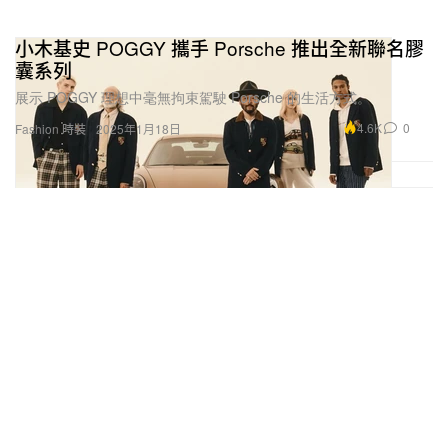
小木基史 POGGY 攜手 Porsche 推出全新聯名膠
囊系列
展示 POGGY 理想中毫無拘束駕駛 Porsche 的生活方式。
4.6K
0
Fashion 時裝
2025年1月18日