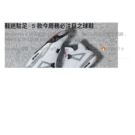
鞋迷駐足 · 5 款今周務必注目之球鞋
Air Jordan 4 經典配色「White Cement」將以元年之姿復刻回歸，
HOKA 新世代跑鞋 Bondi 9 登場亦值得關注。
20.4K
0
Footwear 球鞋
2025年1月18日