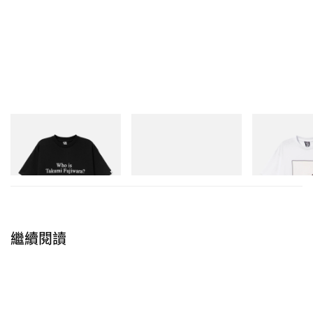
INITIAL
Crocs
INITIAL
Billionaire Boys Club X Initial
Crocs Roy
Billionaire Boys 
D Cotton T-Shirt 3
D Cotton T-Shirt
立即購入
立即購入
立即購入
繼續閱讀