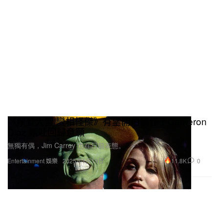
《摩登大聖/變相怪傑》有望開拍續作？Cameron
Diaz 親吐回歸意願
無獨有偶，Jim Carrey 也在日前表態。
11.8K
0
Entertainment 娛樂
2025年1月19日