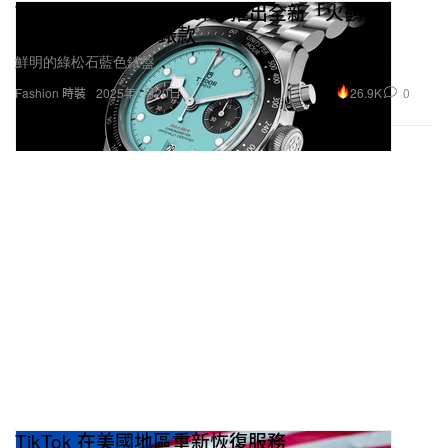
Tudor Black Bay Chrono 推出全新「火鶴藍
Flamingo Blue」錶款
鮮明的綠松石藍色錶盤。
26.9K
0
Fashion 時裝
2025年1月20日
TikTok 在美國地區重新恢復服務