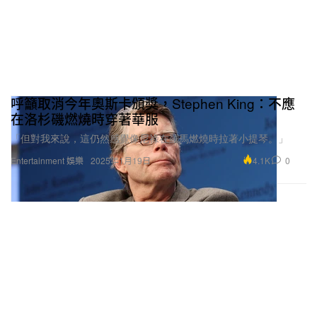
呼籲取消今年奧斯卡頒獎，Stephen King：不應
在洛杉磯燃燒時穿著華服
「但對我來說，這仍然感覺像尼祿在羅馬燃燒時拉著小提琴。」
4.1K
0
Entertainment 娛樂
2025年1月19日