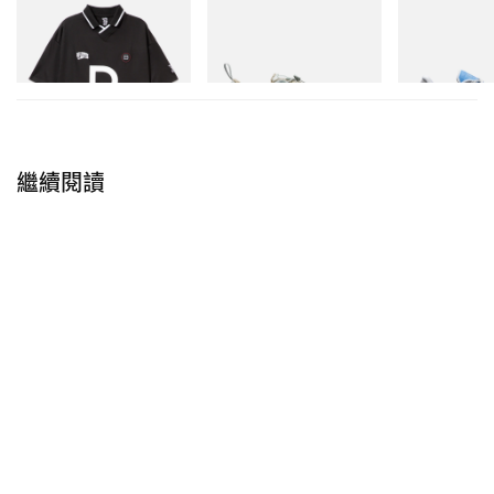
Billionaire Boys Club X Initial
Merrell 1TRL X Perks And
Cloudmonster 
D Game Shirt
Mini Cham Storm GORE-
TEX®
立即購入
立即購入
立即購入
繼續閱讀
HYPEBEAST Style（@hypebeaststyle）分享的貼文
相關報導
>
Arc’teryx 支線 SYSTEM_A Drop 08 全新系列正式
登場
>
Gucci 2025 春夏全新形象廣告大片《Where Light
Finds Us》正式登場