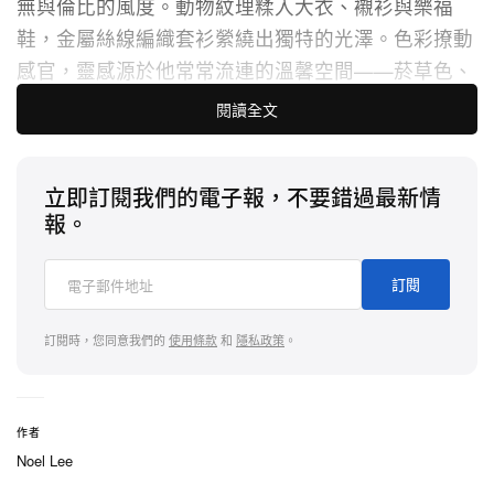
無與倫比的風度。動物紋理糅入大衣、襯衫與樂福
鞋，
金屬絲線編織套衫縈繞出獨特的光澤。色彩撩動
感官，
靈感源於他常常流連的溫馨空間——菸草色、
白蘭地色、
石楠花色與巧克力色溫暖濃郁，交織成柔
閱讀全文
和氛圍。
織物面料亦令人著
迷：豐盈，密實，經過磨毛工藝處
立即訂閱我們的電子報，不要錯過最新情
理，暈染靈動色彩效果，
抑或擷取如織錦與掛毯般的
報。
華麗圖案裝飾，
呈現在飛行員外套與長身外套上。
多
元化的風格元素爲整體系列注入了更加豐富的層次。
訂閱
寬鬆長毛羊皮大衣經過熨燙處理，外搭於晚禮套裝、
訂閱時，您同意我們的
使用條款
和
隱私政策
。
襯衫、
領結與亞洲風帽飾。每款服裝意在禮讚而非束
縛身體線條：
再生皮革大衣與外套融入側開衩元素，
完美貼合身形；
短裁開衫凸顯腰部輪廓。即使是晚宴
作者
外套，也延伸爲大衣，
並出其不意地運用了深邃的烏
Noel Lee
木色。
造型各異的帽飾散逸現代前衛氣息。