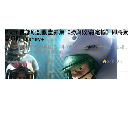
Pixar 首部原創動畫影集《勝與敗/贏定輸》即將獨
家登陸 Disney+
繼《靈魂急轉彎/靈魂奇遇記》與《青春養成記/熊抱青春記》之後，
又一部關於人生成長療癒系喜劇。
5.1K
0
Entertainment 娛樂
2025年1月17日