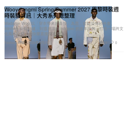
Wooyoungmi Spring/Summer 2027 巴黎時裝週
時裝騷資訊｜大秀系列總整理
Madame Woo 以「穿衣帶來的喜悅」為題，從皺染薄紗外套、
minhwa 仙鶴刺繡，到靈感源自 norigae 的皮革掛飾，打造一場跨文
化風格研究，把快樂直接穿在身上。
791
0
Fashion 時裝
2026年6月29日