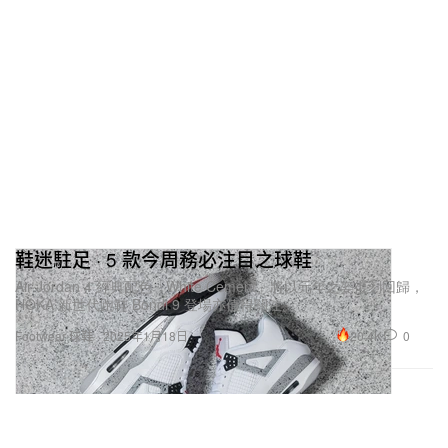
鞋迷駐足 · 5 款今周務必注目之球鞋
Air Jordan 4 經典配色「White Cement」將以元年之姿復刻回歸，
HOKA 新世代跑鞋 Bondi 9 登場亦值得關注。
20.4K
0
Footwear 球鞋
2025年1月18日