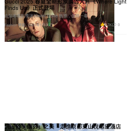
Gucci 2025 春夏全新形象廣告大片《Where Light
Finds Us》正式登場
由知名電影導演 Xavier Dolan 執導，值得一看！
2.7K
0
Fashion 時裝
2025年1月20日
沉浸於「幽玄」之美，走進京都東山悅榕庄酒店