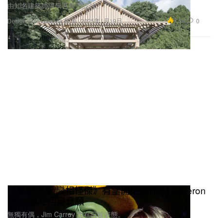
由知名建築師隈研吾操刀設計。
7.3K
0
Design 設計
Lifestyle 生活
2025年1月19日
《摩登大聖/變相怪傑》有望開拍續作？Cameron
Diaz 親吐回歸意願
無獨有偶，Jim Carrey 也在日前表態。