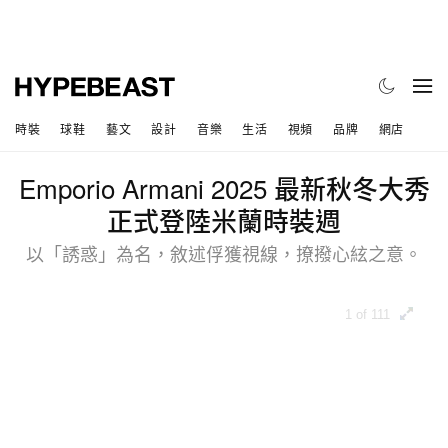
時裝
球鞋
藝文
設計
音樂
生活
視頻
品牌
網店
Emporio Armani 2025 最新秋冬大秀
正式登陸米蘭時裝週
以「誘惑」為名，敘述俘獲視線，撩撥心絃之意。
1 of 111