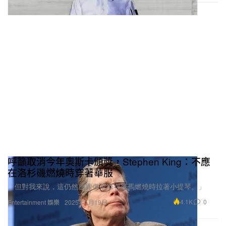
呼籲取消今年奧斯卡頒獎，Stephen King：不應
在洛杉磯燃燒時穿著華服
「但對我來說，這仍然感覺像尼祿在羅馬燃燒時拉著小提琴。」
4.1K
0
Entertainment 娛樂
2025年1月19日