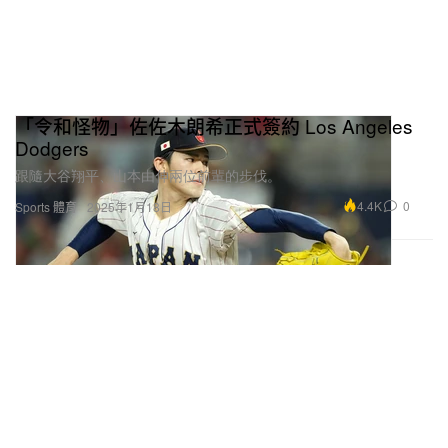
「令和怪物」佐佐木朗希正式簽約 Los Angeles
Dodgers
跟隨大谷翔平、山本由伸兩位前輩的步伐。
4.4K
0
Sports 體育
2025年1月18日