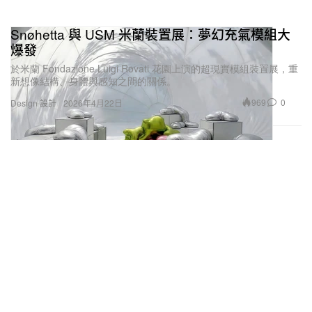
Snøhetta 與 USM 米蘭裝置展：夢幻充氣模組大
爆發
於米蘭 Fondazione Luigi Rovati 花園上演的超現實模組裝置展，重
新想像結構、身體與感知之間的關係。
969
0
Design 設計
2026年4月22日