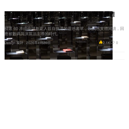
Jil Sander 攜手 Apartamento 登場米蘭設計週
「Reference Library」展出
精選 60 本由全球創意人親自挑選的靈感書單，以觸感實體閱讀，回
應被數碼與演算法主導的時代。
2.1K
0
Design 設計
2026年4月20日