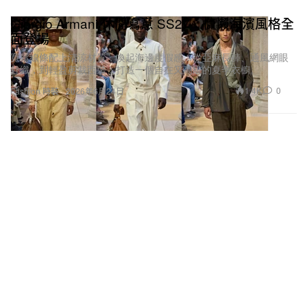
>
《進擊的巨人》x graniph 全新聯乘系列
Giorgio Armani 休閒寫意 SS27：慵懶海濱風格全
面登場
寬鬆線條配上清涼材質，喚起海邊度假感：從亞麻長褲、通風網眼
針織，到輕盈剪裁西裝，打造一個自在又高級的夏季衣櫥。
1.4K
0
Fashion 時裝
2026年6月24日