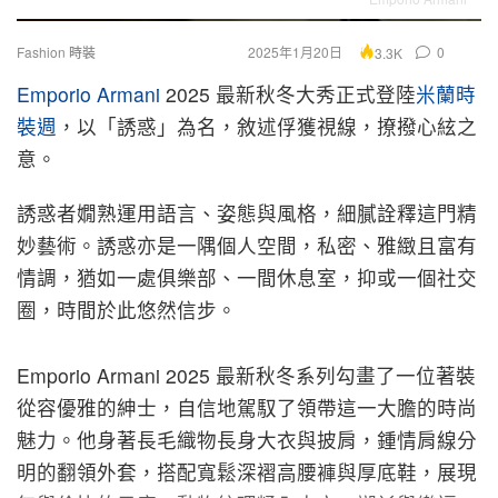
Fashion 時裝
2025年1月20日
0
3.3K
Emporio Armani
2025 最新秋冬大秀正式登陸
米蘭時
裝週
，以「誘惑」為名，敘述俘獲視線，撩撥心絃之
意。
誘惑者嫺熟運用語言、姿態與風格，細膩詮釋這門精
妙藝術。
誘惑亦是一隅個人空間，私密、雅緻且富有
情調，猶如一處俱樂部、
一間休息室，抑或一個社交
圈，時間於此悠然信步。
Emporio Armani 2025 最新秋冬系列勾畫了一位著裝
從容優雅的紳士，
自信地駕馭了領帶這一大膽的時尚
魅力。他身著長毛織物長身大衣與
披肩，鍾情肩線分
明的翻領外套，搭配寬鬆深褶高腰褲與厚底鞋，
展現