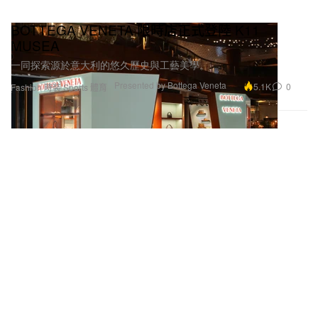
BOTTEGA VENETA 限時店正式登陸 K11
MUSEA
一同探索源於意大利的悠久歷史與工藝美學。
Presented by Bottega Veneta
5.1K
0
Fashion 時裝
Sports 體育
FACETASM 2025 秋冬系列「Kind Shelter」正式