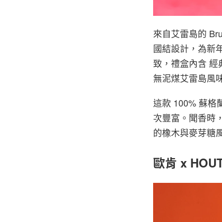
來自艾雷島的 Br
國結設計，為新年
致，禮盒內含 經
無泥煤艾雷島風
這款 100% 
次豐富。聞香時
的橡木與麥芽糖
歐肯 x H
2 of 2