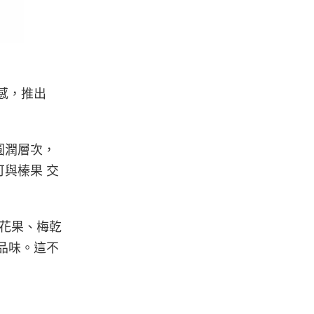
靈感，推出
圓潤層次，
與榛果 交
無花果、梅乾
致品味。這不