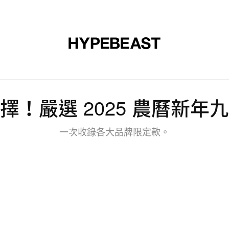
裝
球鞋
藝文
設計
音樂
生活
視頻
品牌
擇！嚴選 2025 農曆新年
一次收錄各大品牌限定款。