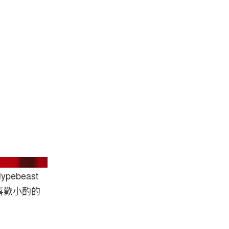
ory Global Spirits
beast
喜歡小酌的