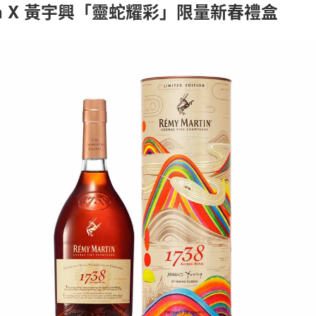
rtin X 黃宇興「靈蛇耀彩」限量新春禮盒