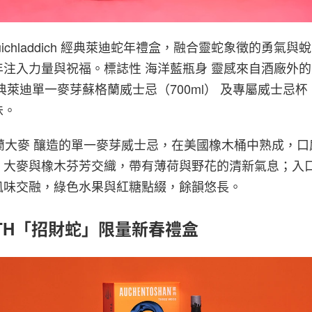
uichladdich 經典萊迪蛇年禮盒，融合靈蛇象徵的勇氣
注入力量與祝福。標誌性 海洋藍瓶身 靈感來自酒廠外
典萊迪單一麥芽蘇格蘭威士忌（700ml） 及專屬威士忌
味。
蘇格蘭大麥 釀造的單一麥芽威士忌，在美國橡木桶中熟成，
，大麥與橡木芬芳交織，帶有薄荷與野花的清新氣息；入
風味交融，綠色水果與紅糖點綴，餘韻悠長。
OUTH「招財蛇」限量新春禮盒