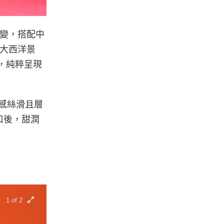
與蛻變，搭配中
的大西洋景
杯，純粹呈現
口感絲滑且層
口後，甜潤
1 of 2