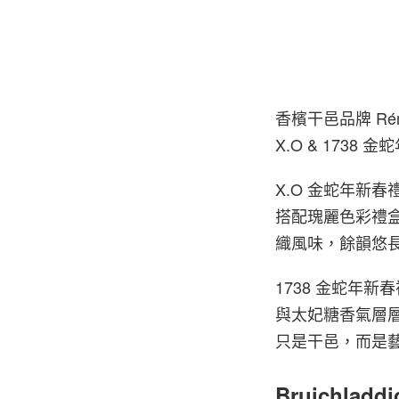
香檳干邑品牌 Ré
X.O & 1738
X.O 金蛇年新
搭配瑰麗色彩禮
織風味，餘韻悠
1738 金蛇年
與太妃糖香氣層層綻
只是干邑，而是
Bruichla