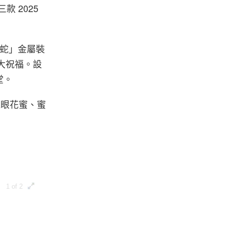
款 2025
財蛇」金屬裝
大祝福。設
堂。
龍眼花蜜、蜜
1 of 2