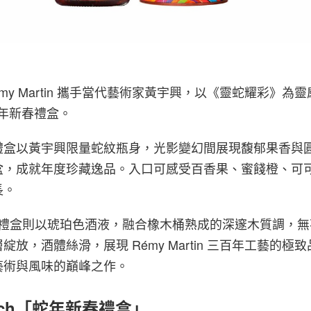
my Martin 攜手當代藝術家黃宇興，以《靈蛇耀彩》為
 金蛇年新春禮盒。
春禮盒以黃宇興限量蛇紋瓶身，光影變幻間展現馥郁果香與
盒，成就年度珍藏逸品。入口可感受百香果、蜜餞橙、可可
長。
新春禮盒則以琥珀色酒液，融合橡木桶熟成的深邃木質調，
放，酒體絲滑，展現 Rémy Martin 三百年工藝的極
藝術與風味的巔峰之作。
ddich「蛇年新春禮盒」