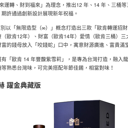
來運轉、財到福來」為理念，推出12 年、14 年、三桶等三
，期許通過創新設計展現新年祝福。
 特別以「無限造型（∞）」概念打造出三款「歐肯轉運招
（歐肯12年）、財富（歐肯14年）愛情（歐肯三桶）三
財富的錢母放入「咬錢蛇」口中，寓意財源廣進、富貴滿
有「歐肯 14 年豐馥紫雪莉」，是專為台灣打造，融入
糖等熟悉台灣味，可完美搭配年節佳餚，相當對味！
 慕赫 躍金典藏版