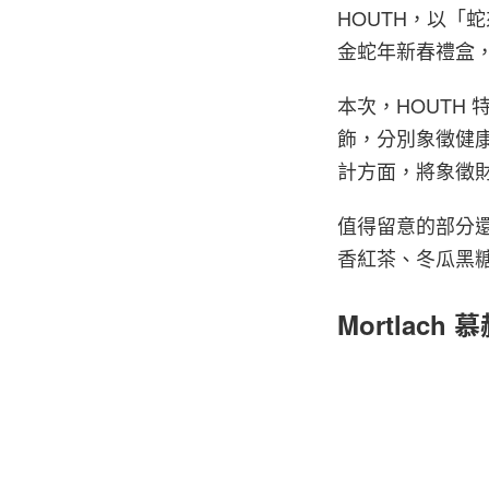
HOUTH，以「蛇
金蛇年新春禮盒
本次，HOUTH
飾，分別象徵健康
計方面，將象徵
值得留意的部分還
香紅茶、冬瓜黑
Mortlach
2 of 2