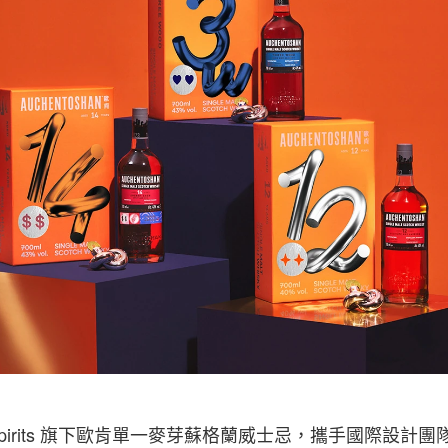
obal Spirits 旗下歐肯單一麥芽蘇格蘭威士忌，攜手國際設計團