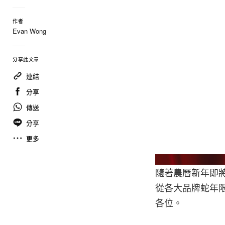
作者
Evan Wong
分享此文章
連結
分享
傳送
分享
更多
隨著農曆新年即將
從各大品牌蛇年
各位。