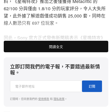
料，《星鳴特攻》推出之後僅獲得 Metacritic 的
62/100 分與僅由 1.8/10 分的玩家評分，令人大失所
望，此外據了解遊戲僅成功銷售 25,000 套，同時在
線人數恐只有 697 位玩家。
因此，Sony 官方正式發佈新聞稿表示《星鳴特攻》
因未達預期，將於美國時間 9 月 6 日正式關閉營運，
閱讀全文
並全數退款給已購買遊戲的玩家，且遊戲銷售現已停
止，這也代表了遊戲上線僅僅 11 天後就迎來最終的
立即訂閱我們的電子報，不要錯過最新情
慘淡結局，預計將是 Sony 針對線上遊戲開發的一大
報。
失利。
訂閱
An important update on Concord from Firewalk
Studios:
https://t.co/MxZ1Sxpayu
訂閱時，您同意我們的
使用條款
和
隱私政策
。
pic.twitter.com/3OcPFDqmDX