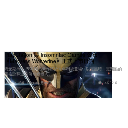
PlayStation 與 Insomniac Games 公布
《Marvel's Wolverine》正式上市日期
備受期待的 PS5 獨佔新作將於今年稍後登場，以更黑暗、更殘酷的
風格詮釋這位傳奇變種人。
1.4K
0
Gaming 遊戲
2026年2月25日