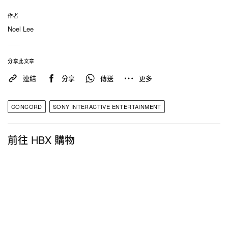
— PlayStation (@PlayStation)
September 3, 2024
作者
Noel Lee
相關報導
>
藤原浩再次攜手 BANDAI 打造 fragment design 全
分享此文章
新聯名 Tamagotchi 電子寵物機
連結
分享
傳送
更多
>
前進「無之世界」！《薩爾達傳說 智慧的再現》最
CONCORD
SONY INTERACTIVE ENTERTAINMENT
新遊戲介紹影片正式登場
>
前往 HBX 購物