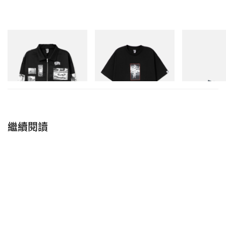
INITIAL
INITIAL
Puma
Billionaire Boys Club X Initial
BILLIONAIRE BOYS CLUB X
H-Street Once-
D Cotton Jacket
INITIAL D COTTON T-SHIRT
#1
立即購入
立即購入
立即購入
繼續閱讀