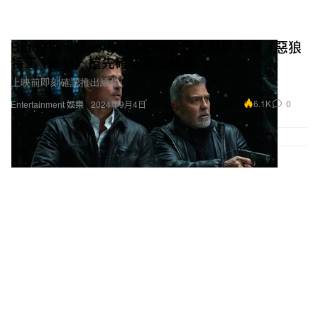
Brad Pitt、George Clooney 兩大影星主演《惡狼
特工 Wolfs》搶先確認推出續集
上映前即刻確認推出續集。
6.1K
0
Entertainment 娛樂
2024年9月4日