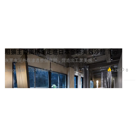
粗獷主義風格！走進日本全新美髮沙龍 Tagi
灰黑水泥外觀滲透整個空間，營造出工業美感。
4.2K
0
Design 設計
2024年9月4日