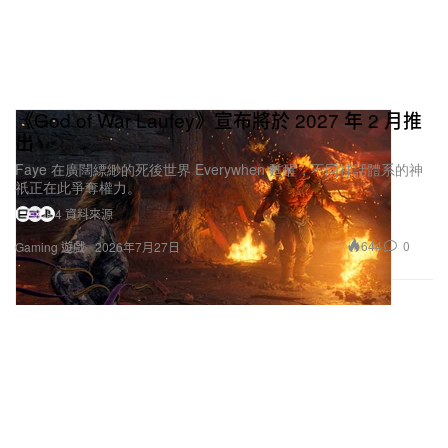
《God of War Laufey》宣布將於 2027 年 2 月推
出
Faye 在廣闊縹緲的死後世界 Everywhen 甦醒，不同神話體系的神
祇正在此爭奪權力。
4 資料來源
644
0
Gaming 遊戲
2026年7月27日