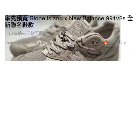
率先預覽 Stone Island x New Balance 991v2s 全
新聯名鞋款
一口氣捎來三款不同配色。
61.7K
0
Footwear 球鞋
2024年9月4日