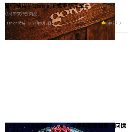
暑假結束，Goro’s 正式重新開業
或將帶來特殊商品。
8.4K
0
Fashion 時裝
2024年9月3日
GEEKS RULE 攜手大友克洋經典動畫電影《回憶
三部曲》打造最新聯名系列