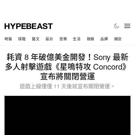
時裝
球鞋
藝文
設計
音樂
生活
視頻
品牌
網店
耗資 8 年破億美金開發！Sony 最新
多人射擊遊戲《星鳴特攻 Concord》
宣布將關閉營運
遊戲上線僅僅 11 天後就宣布關閉營運。