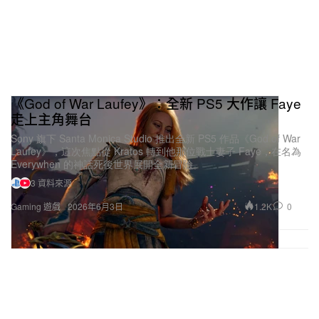
《God of War Laufey》：全新 PS5 大作讓 Faye
走上主角舞台
Sony 旗下 Santa Monica Studio 推出全新 PS5 作品《God of War
Laufey》，這次焦點從 Kratos 轉到他那位戰士妻子 Faye，在名為
Everywhen 的神話死後世界展開全新冒險。
3 資料來源
1.2K
0
Gaming 遊戲
2026年6月3日